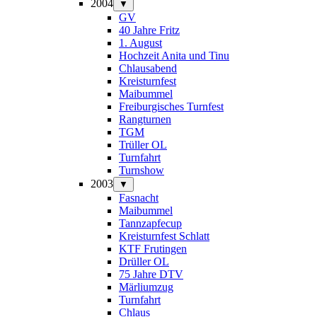
2004
▼
GV
40 Jahre Fritz
1. August
Hochzeit Anita und Tinu
Chlausabend
Kreisturnfest
Maibummel
Freiburgisches Turnfest
Rangturnen
TGM
Trüller OL
Turnfahrt
Turnshow
2003
▼
Fasnacht
Maibummel
Tannzapfecup
Kreisturnfest Schlatt
KTF Frutingen
Drüller OL
75 Jahre DTV
Märliumzug
Turnfahrt
Chlaus