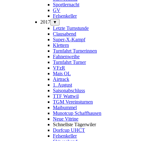
Sportlernacht
GV
Felsenkeller
2017
▼
Letzte Turnstunde
Clausabend
Super-X-Kampf
Klettern
Turnfahrt Turnerinnen
Fahnenweihe
Turnfahrt Turner
VFzR
Mais OL
Airtrack
1. August
Saisonabschluss
TTF Wattwil
TGM Vereinsturnen
Maibummel
Munotcup Schaffhausen
Neue Vitrine
Schnellste Tägerwiler
Dorfcup UHCT
Felsenkeller