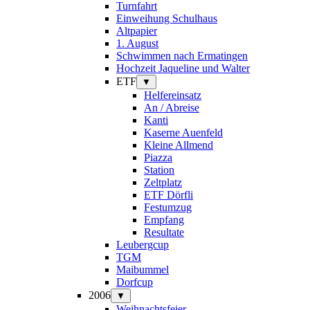
Turnfahrt
Einweihung Schulhaus
Altpapier
1. August
Schwimmen nach Ermatingen
Hochzeit Jaqueline und Walter
ETF
▼
Helfereinsatz
An / Abreise
Kanti
Kaserne Auenfeld
Kleine Allmend
Piazza
Station
Zeltplatz
ETF Dörfli
Festumzug
Empfang
Resultate
Leubergcup
TGM
Maibummel
Dorfcup
2006
▼
Weihnachtsfeier