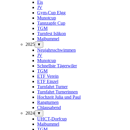
Eis
JV
Gym-Cup Elgg
Munotcup
Tannzapfe Cup
TGM
Turnfest Islikon
Maibummel
2025
▼
Neujahrsschwimmen
JV
Munotcup
Schnellste Tägerwiler
TGM
ETF Verein
ETF Einzel
Turnfahrt Turner
Turnfahrt Turnerinnen
Hochzeit Julia und Paul
Rangturnen
Chlausabend
2024
▼
UHCT-Dorfcup
Maibummel
TGM