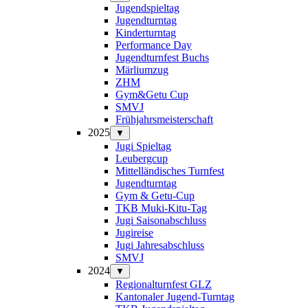
Jugendspieltag
Jugendturntag
Kinderturntag
Performance Day
Jugendturnfest Buchs
Märliumzug
ZHM
Gym&Getu Cup
SMVJ
Frühjahrsmeisterschaft
2025
▼
Jugi Spieltag
Leubergcup
Mittelländisches Turnfest
Jugendturntag
Gym & Getu-Cup
TKB Muki-Kitu-Tag
Jugi Saisonabschluss
Jugireise
Jugi Jahresabschluss
SMVJ
2024
▼
Regionalturnfest GLZ
Kantonaler Jugend-Turntag