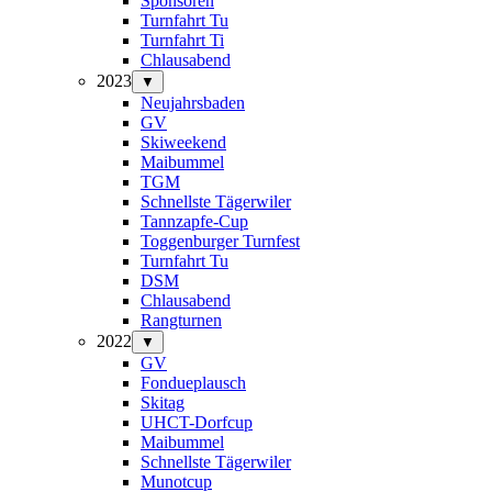
Sponsoren
Turnfahrt Tu
Turnfahrt Ti
Chlausabend
2023
▼
Neujahrsbaden
GV
Skiweekend
Maibummel
TGM
Schnellste Tägerwiler
Tannzapfe-Cup
Toggenburger Turnfest
Turnfahrt Tu
DSM
Chlausabend
Rangturnen
2022
▼
GV
Fondueplausch
Skitag
UHCT-Dorfcup
Maibummel
Schnellste Tägerwiler
Munotcup