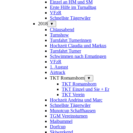
Einzel an HM und SM
Erste Hilfe im Turnalltag
VFzR
Schnellste Tägerwiler
2018
▼
Chlausabend
Turnshow
Turnfahrt Turnerinnen
Hochzeit Claudia und Markus
Turnfahrt Turner
Schwimmen nach Ermatingen
VFzR
1. August
Airtrack
TKT Romanshorn
▼
TKT Romanshorn
TKT Einzel und Sie + Er
TKT Verein
Hochzeit Andrina und Marc
Schnellste Tägerwiler
Munotcup Schaffhausen
TGM Vereinsturnen
Maibummel
Dorfcup
Skiweekend