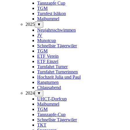
Tannzapfe Cup
TGM
Turnfest Islikon
Maibummel
2025
▼
Neujahrsschwimmen
JV
Munotcup
Schnellste Tägerwiler
TGM
ETF Verein
ETF Einzel
Turnfahrt Turner
Turnfahrt Turnerinnen
Hochzeit Julia und Paul
Rangturnen
Chlausabend
2024
▼
UHCT-Dorfcup
Maibummel
TGM
Tannzapfe-Cup
Schnellste Tägerwiler
TKT