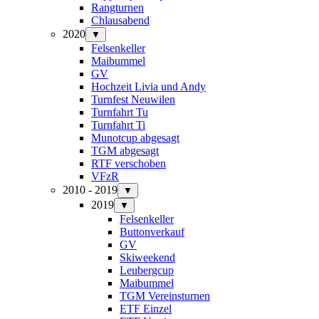
Rangturnen
Chlausabend
2020
▼
Felsenkeller
Maibummel
GV
Hochzeit Livia und Andy
Turnfest Neuwilen
Turnfahrt Tu
Turnfahrt Ti
Munotcup abgesagt
TGM abgesagt
RTF verschoben
VFzR
2010 - 2019
▼
2019
▼
Felsenkeller
Buttonverkauf
GV
Skiweekend
Leubergcup
Maibummel
TGM Vereinsturnen
ETF Einzel