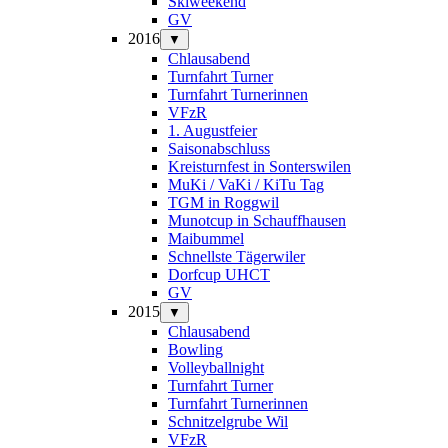
Skiweekend
GV
2016
▼
Chlausabend
Turnfahrt Turner
Turnfahrt Turnerinnen
VFzR
1. Augustfeier
Saisonabschluss
Kreisturnfest in Sonterswilen
MuKi / VaKi / KiTu Tag
TGM in Roggwil
Munotcup in Schauffhausen
Maibummel
Schnellste Tägerwiler
Dorfcup UHCT
GV
2015
▼
Chlausabend
Bowling
Volleyballnight
Turnfahrt Turner
Turnfahrt Turnerinnen
Schnitzelgrube Wil
VFzR