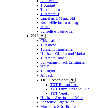
ETF Verein
1. August
Turnfahrt Tu
Turnfahrt Ti
Einzel an HM und SM
Erste Hilfe im Turnalltag
VFzR
Schnellste Tägerwiler
2018
▼
Chlausabend
Turnshow
Turnfahrt Turnerinnen
Hochzeit Claudia und Markus
Turnfahrt Turner
Schwimmen nach Ermatingen
VFzR
1. August
Airtrack
TKT Romanshorn
▼
TKT Romanshorn
TKT Einzel und Sie + Er
TKT Verein
Hochzeit Andrina und Marc
Schnellste Tägerwiler
Munotcup Schaffhausen