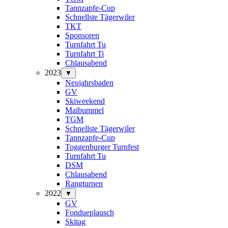
Tannzapfe-Cup
Schnellste Tägerwiler
TKT
Sponsoren
Turnfahrt Tu
Turnfahrt Ti
Chlausabend
2023
▼
Neujahrsbaden
GV
Skiweekend
Maibummel
TGM
Schnellste Tägerwiler
Tannzapfe-Cup
Toggenburger Turnfest
Turnfahrt Tu
DSM
Chlausabend
Rangturnen
2022
▼
GV
Fondueplausch
Skitag