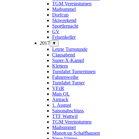
TGM Vereinsturnen
Maibummel
Dorfcup
Skiweekend
Sportlernacht
GV
Felsenkeller
2017
▼
Letzte Turnstunde
Clausabend
Super-X-Kampf
Klettern
Turnfahrt Turnerinnen
Fahnenweihe
Turnfahrt Turner
VFzR
Mais OL
Airtrack
1. August
Saisonabschluss
TTF Wattwil
TGM Vereinsturnen
Maibummel
Munotcup Schaffhausen
Neue Vitrine