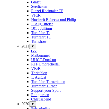
GlaBü
Seerücken
Einzel Rheintaler TF
VFzR
Hochzeit Rebecca und Philip
1. Augustfeier
101 Jubiläum
Turnfahrt Ti
Turnfahrt Tu
Turnshow
2021
▼
GV
Maibummel
UHCT-Dorfcup
RTF Embrachertal
VFzR
Thriathlon
1. August
Turnfahrt Turnerinnen
Turnfahrt Turner
Support your Sport
Rangturnen
Chlausabend
2020
▼
Felsenkeller