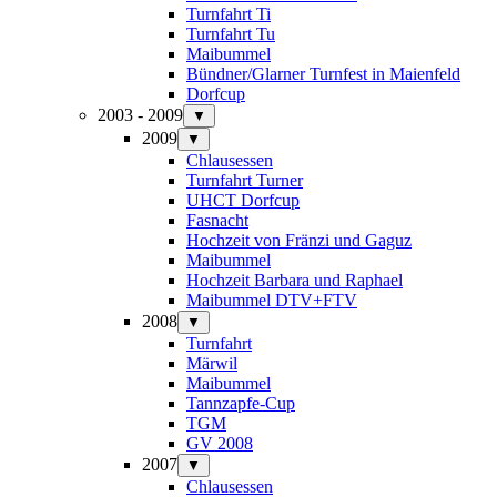
Turnfahrt Ti
Turnfahrt Tu
Maibummel
Bündner/Glarner Turnfest in Maienfeld
Dorfcup
2003 - 2009
▼
2009
▼
Chlausessen
Turnfahrt Turner
UHCT Dorfcup
Fasnacht
Hochzeit von Fränzi und Gaguz
Maibummel
Hochzeit Barbara und Raphael
Maibummel DTV+FTV
2008
▼
Turnfahrt
Märwil
Maibummel
Tannzapfe-Cup
TGM
GV 2008
2007
▼
Chlausessen