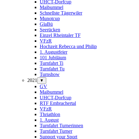
UHCT-Dorfcup
Maibummel
Schnellste Tägerwiler
Munotcup
GlaBü
Seerücken
Einzel Rheintaler TF
VFzR
Hochzeit Rebecca und Philip
1. Augustfeier
101 Jubiläum
Turnfahrt Ti
Turnfahrt Tu
Turnshow
2021
▼
GV
Maibummel
UHCT-Dorfcup
RTF Embrachertal
VFzR
Thriathlon
1. August
Turnfahrt Turnerinnen
Turnfahrt Turner
Support your Sport