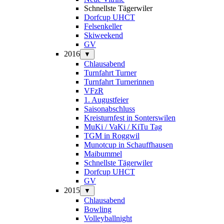
Schnellste Tägerwiler
Dorfcup UHCT
Felsenkeller
Skiweekend
GV
2016
▼
Chlausabend
Turnfahrt Turner
Turnfahrt Turnerinnen
VFzR
1. Augustfeier
Saisonabschluss
Kreisturnfest in Sonterswilen
MuKi / VaKi / KiTu Tag
TGM in Roggwil
Munotcup in Schauffhausen
Maibummel
Schnellste Tägerwiler
Dorfcup UHCT
GV
2015
▼
Chlausabend
Bowling
Volleyballnight