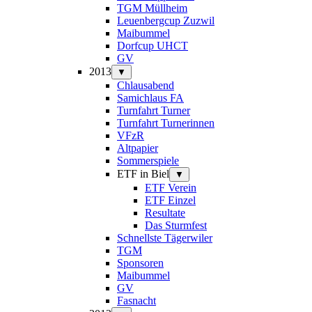
TGM Müllheim
Leuenbergcup Zuzwil
Maibummel
Dorfcup UHCT
GV
2013
▼
Chlausabend
Samichlaus FA
Turnfahrt Turner
Turnfahrt Turnerinnen
VFzR
Altpapier
Sommerspiele
ETF in Biel
▼
ETF Verein
ETF Einzel
Resultate
Das Sturmfest
Schnellste Tägerwiler
TGM
Sponsoren
Maibummel
GV
Fasnacht