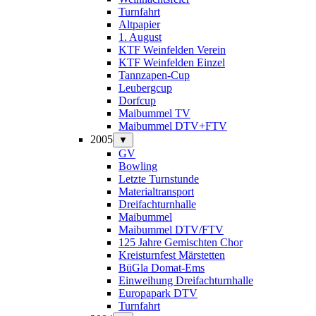
Turnfahrt
Altpapier
1. August
KTF Weinfelden Verein
KTF Weinfelden Einzel
Tannzapen-Cup
Leubergcup
Dorfcup
Maibummel TV
Maibummel DTV+FTV
2005
▼
GV
Bowling
Letzte Turnstunde
Materialtransport
Dreifachturnhalle
Maibummel
Maibummel DTV/FTV
125 Jahre Gemischten Chor
Kreisturnfest Märstetten
BüGla Domat-Ems
Einweihung Dreifachturnhalle
Europapark DTV
Turnfahrt