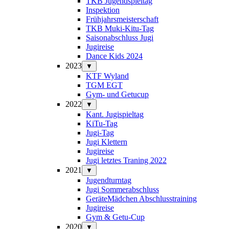
TKB Jugendspieltag
Inspektion
Frühjahrsmeisterschaft
TKB Muki-Kitu-Tag
Saisonabschluss Jugi
Jugireise
Dance Kids 2024
2023
▼
KTF Wyland
TGM EGT
Gym- und Getucup
2022
▼
Kant. Jugispieltag
KiTu-Tag
Jugi-Tag
Jugi Klettern
Jugireise
Jugi letztes Traning 2022
2021
▼
Jugendturntag
Jugi Sommerabschluss
GeräteMädchen Abschlusstraining
Jugireise
Gym & Getu-Cup
2020
▼