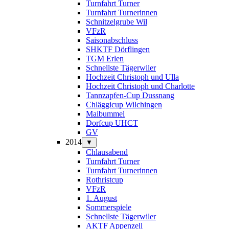
Turnfahrt Turner
Turnfahrt Turnerinnen
Schnitzelgrube Wil
VFzR
Saisonabschluss
SHKTF Dörflingen
TGM Erlen
Schnellste Tägerwiler
Hochzeit Christoph und Ulla
Hochzeit Christoph und Charlotte
Tannzapfen-Cup Dussnang
Chläggicup Wilchingen
Maibummel
Dorfcup UHCT
GV
2014
▼
Chlausabend
Turnfahrt Turner
Turnfahrt Turnerinnen
Rothristcup
VFzR
1. August
Sommerspiele
Schnellste Tägerwiler
AKTF Appenzell