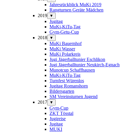
Jahresrückblick MuKi 2019
Rangturnen Geräte Mädchen
2019
▼
Jugitag
MuKi-KiTu-Tag
Gym-Getu-Cup
2018
▼
MuKi Bauernhof
MuKi Wasser
MuKi Polarkreis
Jugi Jägerballtunier Eschlikon
Jugi Jägerballtunier Neukirch-Egnach
Munotcup Schaffhausen
MuKi-KiTu-Tag
Turnfest Würenlos
Jugitag Romanshorn
Bildersgarten
SM Vereinsturnen Jugend
2017
▼
Gym-Cup
ZKT Tösstal
Jugireise
Jugitag
MUKI