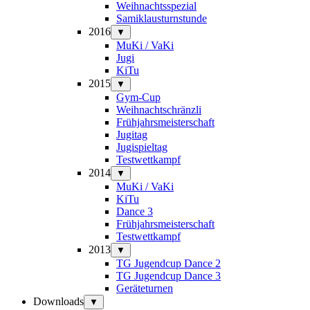
Weihnachtsspezial
Samiklausturnstunde
2016
▼
MuKi / VaKi
Jugi
KiTu
2015
▼
Gym-Cup
Weihnachtschränzli
Frühjahrsmeisterschaft
Jugitag
Jugispieltag
Testwettkampf
2014
▼
MuKi / VaKi
KiTu
Dance 3
Frühjahrsmeisterschaft
Testwettkampf
2013
▼
TG Jugendcup Dance 2
TG Jugendcup Dance 3
Geräteturnen
Downloads
▼