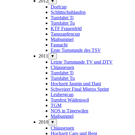
2012
▼
Dorfcup
Schlittschuhlaufen
Turnfahrt Ti
Turnfahrt Tu
KTF Frauenfeld
Tannzapfencup
Maibummel
Fasnacht
Erste Turnstunde des TSV
2011
▼
Letzte Turnstunde TV und DTV
Chlausessen
Turnfahrt Ti
Turnfahrt Tu
Hochzeit Jasmin und Dani
Schweizer Final Migros Sprint
Leubergcup
Turnfest Wädenswil
TGM
NOS in Tägerwilen
Maibummel
2010
▼
Chlausessen
Hochzeit Caro und Beni