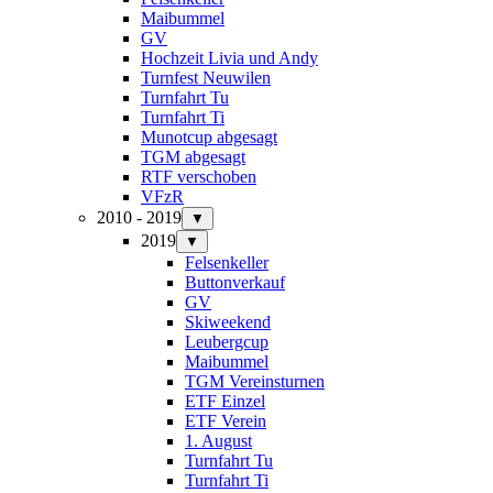
Maibummel
GV
Hochzeit Livia und Andy
Turnfest Neuwilen
Turnfahrt Tu
Turnfahrt Ti
Munotcup abgesagt
TGM abgesagt
RTF verschoben
VFzR
2010 - 2019
▼
2019
▼
Felsenkeller
Buttonverkauf
GV
Skiweekend
Leubergcup
Maibummel
TGM Vereinsturnen
ETF Einzel
ETF Verein
1. August
Turnfahrt Tu
Turnfahrt Ti