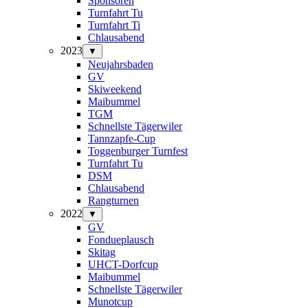
Sponsoren
Turnfahrt Tu
Turnfahrt Ti
Chlausabend
2023
▼
Neujahrsbaden
GV
Skiweekend
Maibummel
TGM
Schnellste Tägerwiler
Tannzapfe-Cup
Toggenburger Turnfest
Turnfahrt Tu
DSM
Chlausabend
Rangturnen
2022
▼
GV
Fondueplausch
Skitag
UHCT-Dorfcup
Maibummel
Schnellste Tägerwiler
Munotcup