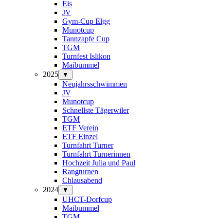
Eis
JV
Gym-Cup Elgg
Munotcup
Tannzapfe Cup
TGM
Turnfest Islikon
Maibummel
2025
▼
Neujahrsschwimmen
JV
Munotcup
Schnellste Tägerwiler
TGM
ETF Verein
ETF Einzel
Turnfahrt Turner
Turnfahrt Turnerinnen
Hochzeit Julia und Paul
Rangturnen
Chlausabend
2024
▼
UHCT-Dorfcup
Maibummel
TGM