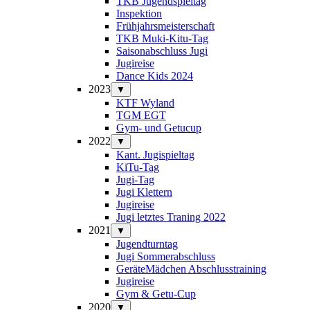
TKB Jugendspieltag
Inspektion
Frühjahrsmeisterschaft
TKB Muki-Kitu-Tag
Saisonabschluss Jugi
Jugireise
Dance Kids 2024
2023
▼
KTF Wyland
TGM EGT
Gym- und Getucup
2022
▼
Kant. Jugispieltag
KiTu-Tag
Jugi-Tag
Jugi Klettern
Jugireise
Jugi letztes Traning 2022
2021
▼
Jugendturntag
Jugi Sommerabschluss
GeräteMädchen Abschlusstraining
Jugireise
Gym & Getu-Cup
2020
▼