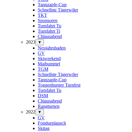
Tannzapfe-Cup
Schnellste Tägerwiler
TKT
Sponsoren
Turnfahrt Tu
Turnfahrt Ti
Chlausabend
2023
▼
Neujahrsbaden
GV
Skiweekend
Maibummel
TGM
Schnellste Tägerwiler
Tannzapfe-Cup
Toggenburger Turnfest
Turnfahrt Tu
DSM
Chlausabend
Rangturnen
2022
▼
GV
Fondueplausch
Skitag