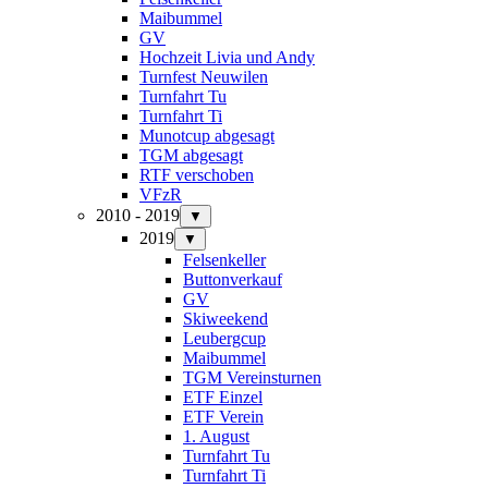
Maibummel
GV
Hochzeit Livia und Andy
Turnfest Neuwilen
Turnfahrt Tu
Turnfahrt Ti
Munotcup abgesagt
TGM abgesagt
RTF verschoben
VFzR
2010 - 2019
▼
2019
▼
Felsenkeller
Buttonverkauf
GV
Skiweekend
Leubergcup
Maibummel
TGM Vereinsturnen
ETF Einzel
ETF Verein
1. August
Turnfahrt Tu
Turnfahrt Ti