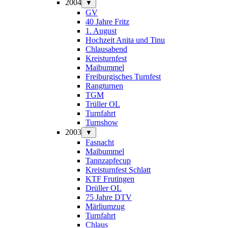
2004
▼
GV
40 Jahre Fritz
1. August
Hochzeit Anita und Tinu
Chlausabend
Kreisturnfest
Maibummel
Freiburgisches Turnfest
Rangturnen
TGM
Trüller OL
Turnfahrt
Turnshow
2003
▼
Fasnacht
Maibummel
Tannzapfecup
Kreisturnfest Schlatt
KTF Frutingen
Drüller OL
75 Jahre DTV
Märliumzug
Turnfahrt
Chlaus