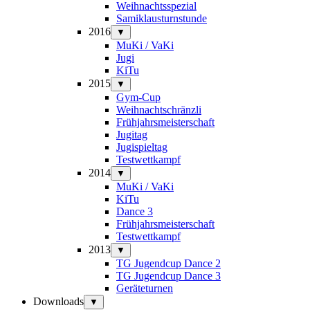
Weihnachtsspezial
Samiklausturnstunde
2016
▼
MuKi / VaKi
Jugi
KiTu
2015
▼
Gym-Cup
Weihnachtschränzli
Frühjahrsmeisterschaft
Jugitag
Jugispieltag
Testwettkampf
2014
▼
MuKi / VaKi
KiTu
Dance 3
Frühjahrsmeisterschaft
Testwettkampf
2013
▼
TG Jugendcup Dance 2
TG Jugendcup Dance 3
Geräteturnen
Downloads
▼