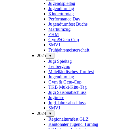
Jugendspieltag
Jugendturntag
Kinderturntag
Performance Day
Jugendturnfest Buchs
Märliumzug
ZHM
Gym&Getu Cup
SMVJ
Frühjahrsmeisterschaft
2025
▼
Jugi Spieltag
Leubergcup
Mittelländisches Turnfest
Jugendturntag
Gym & Getu-Cup
TKB Muki-Kitu-Tag
Jugi Saisonabschluss
Jugireise
Jugi Jahresabschluss
SMVJ
2024
▼
Regionalturnfest GLZ
Kantonaler Jugend-Turntag