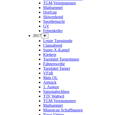
TGM Vereinsturnen
Maibummel
Dorfcup
Skiweekend
Sportlernacht
GV
Felsenkeller
2017
▼
Letzte Turnstunde
Clausabend
Super-X-Kampf
Klettern
Turnfahrt Turnerinnen
Fahnenweihe
Turnfahrt Turner
VFzR
Mais OL
Airtrack
1. August
Saisonabschluss
TTF Wattwil
TGM Vereinsturnen
Maibummel
Munotcup Schaffhausen
Neue Vitrine