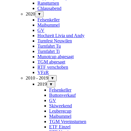
Rangturnen
Chlausabend
2020
▼
Felsenkeller
Maibummel
GV
Hochzeit Livia und Andy
Turnfest Neuwilen
Turnfahrt Tu
Turnfahrt Ti
Munotcup abgesagt
TGM abgesagt
RTF verschoben
VFzR
2010 - 2019
▼
2019
▼
Felsenkeller
Buttonverkauf
GV
Skiweekend
Leubergcup
Maibummel
TGM Vereinsturnen
ETF Einzel