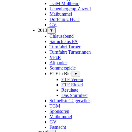
TGM Müllheim
Leuenbergcup Zuzwil
Maibummel
Dorfcup UHCT
GV
2013
▼
Chlausabend
Samichlaus FA
Turnfahrt Turner
Turnfahrt Turnerinnen
VFzR
Altpapier
Sommerspiele
ETF in Biel
▼
ETF Verein
ETF Einzel
Resultate
Das Sturmfest
Schnellste Tägerwiler
TGM
Sponsoren
Maibummel
GV
Fasnacht