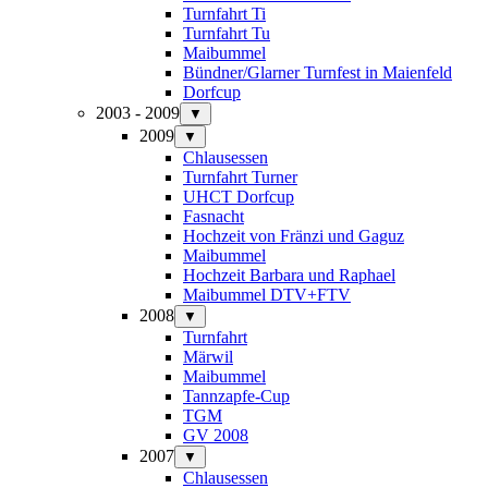
Turnfahrt Ti
Turnfahrt Tu
Maibummel
Bündner/Glarner Turnfest in Maienfeld
Dorfcup
2003 - 2009
▼
2009
▼
Chlausessen
Turnfahrt Turner
UHCT Dorfcup
Fasnacht
Hochzeit von Fränzi und Gaguz
Maibummel
Hochzeit Barbara und Raphael
Maibummel DTV+FTV
2008
▼
Turnfahrt
Märwil
Maibummel
Tannzapfe-Cup
TGM
GV 2008
2007
▼
Chlausessen