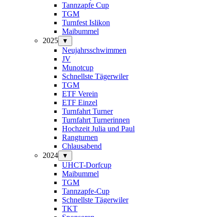
Tannzapfe Cup
TGM
Turnfest Islikon
Maibummel
2025
▼
Neujahrsschwimmen
JV
Munotcup
Schnellste Tägerwiler
TGM
ETF Verein
ETF Einzel
Turnfahrt Turner
Turnfahrt Turnerinnen
Hochzeit Julia und Paul
Rangturnen
Chlausabend
2024
▼
UHCT-Dorfcup
Maibummel
TGM
Tannzapfe-Cup
Schnellste Tägerwiler
TKT