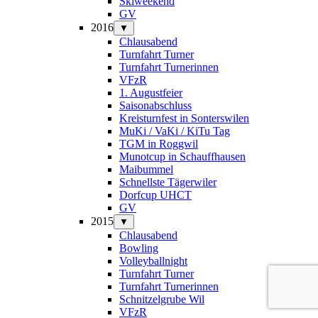
Skiweekend
GV
2016
▼
Chlausabend
Turnfahrt Turner
Turnfahrt Turnerinnen
VFzR
1. Augustfeier
Saisonabschluss
Kreisturnfest in Sonterswilen
MuKi / VaKi / KiTu Tag
TGM in Roggwil
Munotcup in Schauffhausen
Maibummel
Schnellste Tägerwiler
Dorfcup UHCT
GV
2015
▼
Chlausabend
Bowling
Volleyballnight
Turnfahrt Turner
Turnfahrt Turnerinnen
Schnitzelgrube Wil
VFzR