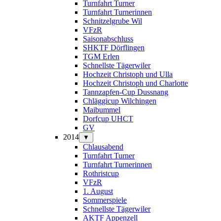
Turnfahrt Turner
Turnfahrt Turnerinnen
Schnitzelgrube Wil
VFzR
Saisonabschluss
SHKTF Dörflingen
TGM Erlen
Schnellste Tägerwiler
Hochzeit Christoph und Ulla
Hochzeit Christoph und Charlotte
Tannzapfen-Cup Dussnang
Chläggicup Wilchingen
Maibummel
Dorfcup UHCT
GV
2014
▼
Chlausabend
Turnfahrt Turner
Turnfahrt Turnerinnen
Rothristcup
VFzR
1. August
Sommerspiele
Schnellste Tägerwiler
AKTF Appenzell