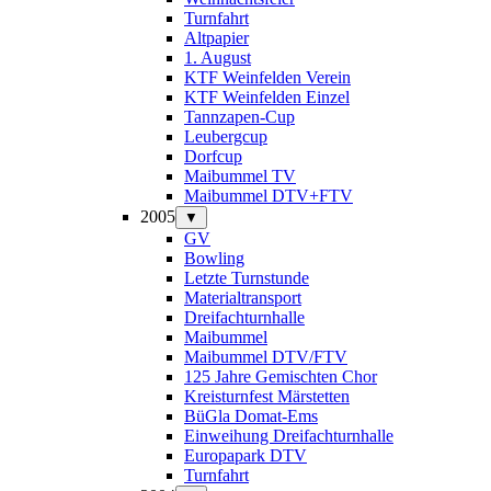
Turnfahrt
Altpapier
1. August
KTF Weinfelden Verein
KTF Weinfelden Einzel
Tannzapen-Cup
Leubergcup
Dorfcup
Maibummel TV
Maibummel DTV+FTV
2005
▼
GV
Bowling
Letzte Turnstunde
Materialtransport
Dreifachturnhalle
Maibummel
Maibummel DTV/FTV
125 Jahre Gemischten Chor
Kreisturnfest Märstetten
BüGla Domat-Ems
Einweihung Dreifachturnhalle
Europapark DTV
Turnfahrt