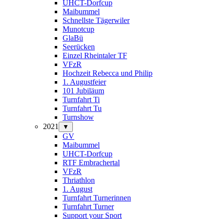
UHCT-Dorfcup
Maibummel
Schnellste Tägerwiler
Munotcup
GlaBü
Seerücken
Einzel Rheintaler TF
VFzR
Hochzeit Rebecca und Philip
1. Augustfeier
101 Jubiläum
Turnfahrt Ti
Turnfahrt Tu
Turnshow
2021
▼
GV
Maibummel
UHCT-Dorfcup
RTF Embrachertal
VFzR
Thriathlon
1. August
Turnfahrt Turnerinnen
Turnfahrt Turner
Support your Sport