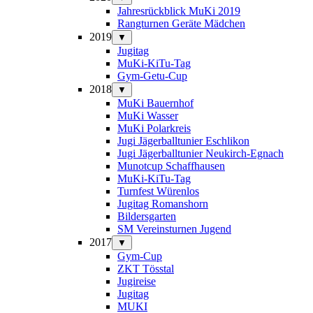
Jahresrückblick MuKi 2019
Rangturnen Geräte Mädchen
2019
▼
Jugitag
MuKi-KiTu-Tag
Gym-Getu-Cup
2018
▼
MuKi Bauernhof
MuKi Wasser
MuKi Polarkreis
Jugi Jägerballtunier Eschlikon
Jugi Jägerballtunier Neukirch-Egnach
Munotcup Schaffhausen
MuKi-KiTu-Tag
Turnfest Würenlos
Jugitag Romanshorn
Bildersgarten
SM Vereinsturnen Jugend
2017
▼
Gym-Cup
ZKT Tösstal
Jugireise
Jugitag
MUKI