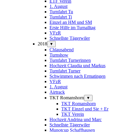
ETF Verein
1. August
Turnfahrt Tu
Turnfahrt Ti
Einzel an HM und SM
Erste Hilfe im Turnalltag
VFzR
Schnellste Tägerwiler
2018
▼
Chlausabend
Turnshow
Turnfahrt Turnerinnen
Hochzeit Claudia und Markus
Turnfahrt Turner
Schwimmen nach Ermatingen
VFzR
1. August
Airtrack
TKT Romanshorn
▼
TKT Romanshorn
TKT Einzel und Sie + Er
TKT Verein
Hochzeit Andrina und Marc
Schnellste Tägerwiler
Munotcup Schaffhausen