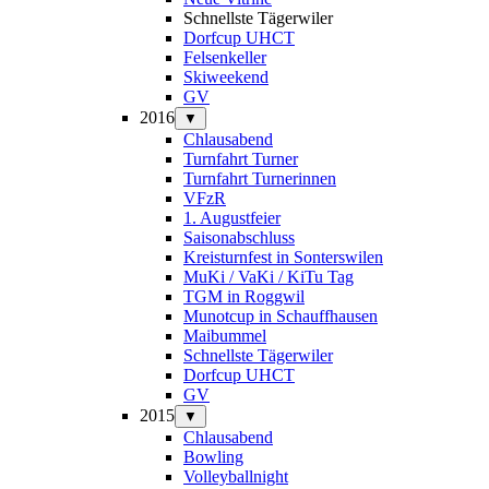
Schnellste Tägerwiler
Dorfcup UHCT
Felsenkeller
Skiweekend
GV
2016
▼
Chlausabend
Turnfahrt Turner
Turnfahrt Turnerinnen
VFzR
1. Augustfeier
Saisonabschluss
Kreisturnfest in Sonterswilen
MuKi / VaKi / KiTu Tag
TGM in Roggwil
Munotcup in Schauffhausen
Maibummel
Schnellste Tägerwiler
Dorfcup UHCT
GV
2015
▼
Chlausabend
Bowling
Volleyballnight