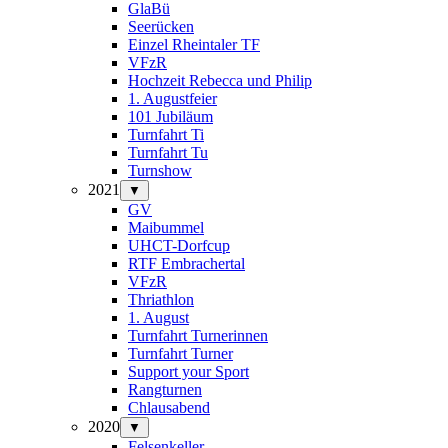
GlaBü
Seerücken
Einzel Rheintaler TF
VFzR
Hochzeit Rebecca und Philip
1. Augustfeier
101 Jubiläum
Turnfahrt Ti
Turnfahrt Tu
Turnshow
2021
▼
GV
Maibummel
UHCT-Dorfcup
RTF Embrachertal
VFzR
Thriathlon
1. August
Turnfahrt Turnerinnen
Turnfahrt Turner
Support your Sport
Rangturnen
Chlausabend
2020
▼
Felsenkeller