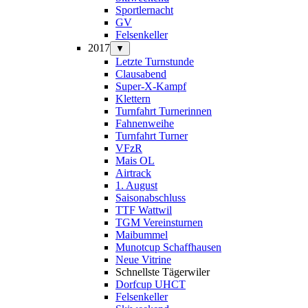
Sportlernacht
GV
Felsenkeller
2017
▼
Letzte Turnstunde
Clausabend
Super-X-Kampf
Klettern
Turnfahrt Turnerinnen
Fahnenweihe
Turnfahrt Turner
VFzR
Mais OL
Airtrack
1. August
Saisonabschluss
TTF Wattwil
TGM Vereinsturnen
Maibummel
Munotcup Schaffhausen
Neue Vitrine
Schnellste Tägerwiler
Dorfcup UHCT
Felsenkeller