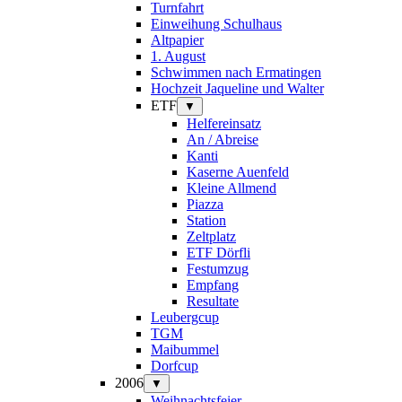
Turnfahrt
Einweihung Schulhaus
Altpapier
1. August
Schwimmen nach Ermatingen
Hochzeit Jaqueline und Walter
ETF
▼
Helfereinsatz
An / Abreise
Kanti
Kaserne Auenfeld
Kleine Allmend
Piazza
Station
Zeltplatz
ETF Dörfli
Festumzug
Empfang
Resultate
Leubergcup
TGM
Maibummel
Dorfcup
2006
▼
Weihnachtsfeier