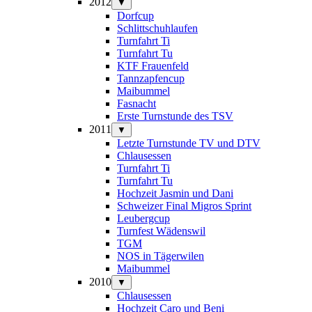
2012
▼
Dorfcup
Schlittschuhlaufen
Turnfahrt Ti
Turnfahrt Tu
KTF Frauenfeld
Tannzapfencup
Maibummel
Fasnacht
Erste Turnstunde des TSV
2011
▼
Letzte Turnstunde TV und DTV
Chlausessen
Turnfahrt Ti
Turnfahrt Tu
Hochzeit Jasmin und Dani
Schweizer Final Migros Sprint
Leubergcup
Turnfest Wädenswil
TGM
NOS in Tägerwilen
Maibummel
2010
▼
Chlausessen
Hochzeit Caro und Beni