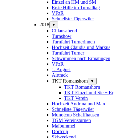
Einzel an HM und SM
Erste Hilfe im Turnalltag
VFzR
Schnellste Tägerwiler
2018
▼
Chlausabend
Turnshow
Turnfahrt Turnerinnen
Hochzeit Claudia und Markus
Turnfahrt Turner
Schwimmen nach Ermatingen
VFzR
1. August
Airtrack
TKT Romanshorn
▼
TKT Romanshorn
TKT Einzel und Sie + Er
TKT Verein
Hochzeit Andrina und Marc
Schnellste Tägerwiler
Munotcup Schaffhausen
TGM Vereinsturnen
Maibummel
Dorfcup
Skiweekend