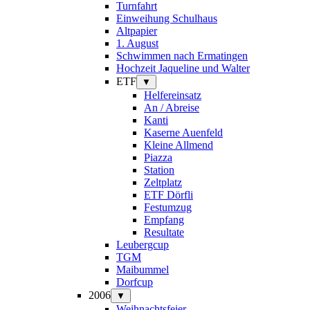
Turnfahrt
Einweihung Schulhaus
Altpapier
1. August
Schwimmen nach Ermatingen
Hochzeit Jaqueline und Walter
ETF
▼
Helfereinsatz
An / Abreise
Kanti
Kaserne Auenfeld
Kleine Allmend
Piazza
Station
Zeltplatz
ETF Dörfli
Festumzug
Empfang
Resultate
Leubergcup
TGM
Maibummel
Dorfcup
2006
▼
Weihnachtsfeier