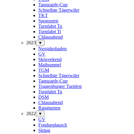
Tannzapfe-Cup
Schnellste Tägerwiler
TKT
Sponsoren
Turnfahrt Tu
Turnfahrt Ti
Chlausabend
2023
▼
Neujahrsbaden
GV
Skiweekend
Maibummel
TGM
Schnellste Tägerwiler
Tannzapfe-Cup
Toggenburger Turnfest
Turnfahrt Tu
DSM
Chlausabend
Rangturnen
2022
▼
GV
Fondueplausch
Skitag