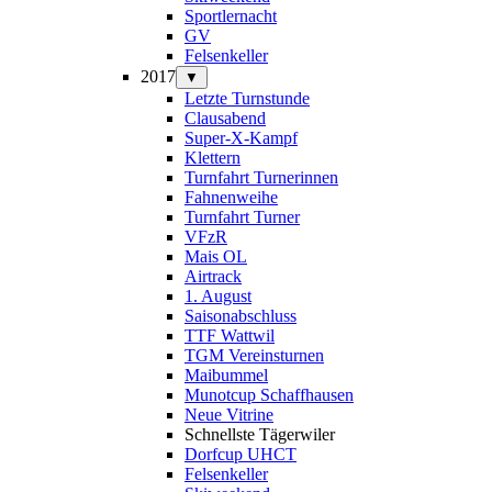
Sportlernacht
GV
Felsenkeller
2017
▼
Letzte Turnstunde
Clausabend
Super-X-Kampf
Klettern
Turnfahrt Turnerinnen
Fahnenweihe
Turnfahrt Turner
VFzR
Mais OL
Airtrack
1. August
Saisonabschluss
TTF Wattwil
TGM Vereinsturnen
Maibummel
Munotcup Schaffhausen
Neue Vitrine
Schnellste Tägerwiler
Dorfcup UHCT
Felsenkeller