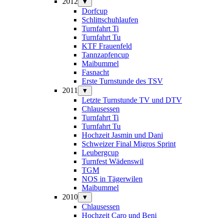
2012
▼
Dorfcup
Schlittschuhlaufen
Turnfahrt Ti
Turnfahrt Tu
KTF Frauenfeld
Tannzapfencup
Maibummel
Fasnacht
Erste Turnstunde des TSV
2011
▼
Letzte Turnstunde TV und DTV
Chlausessen
Turnfahrt Ti
Turnfahrt Tu
Hochzeit Jasmin und Dani
Schweizer Final Migros Sprint
Leubergcup
Turnfest Wädenswil
TGM
NOS in Tägerwilen
Maibummel
2010
▼
Chlausessen
Hochzeit Caro und Beni