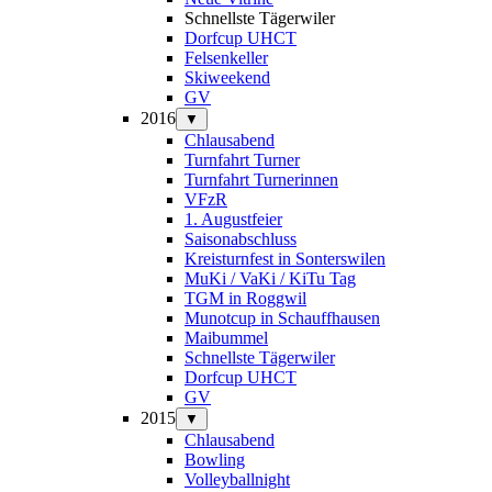
Schnellste Tägerwiler
Dorfcup UHCT
Felsenkeller
Skiweekend
GV
2016
▼
Chlausabend
Turnfahrt Turner
Turnfahrt Turnerinnen
VFzR
1. Augustfeier
Saisonabschluss
Kreisturnfest in Sonterswilen
MuKi / VaKi / KiTu Tag
TGM in Roggwil
Munotcup in Schauffhausen
Maibummel
Schnellste Tägerwiler
Dorfcup UHCT
GV
2015
▼
Chlausabend
Bowling
Volleyballnight