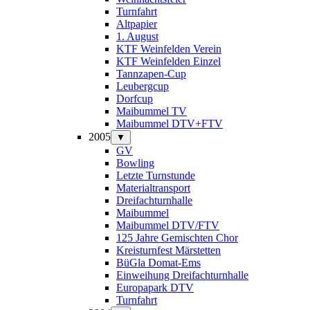
Turnfahrt
Altpapier
1. August
KTF Weinfelden Verein
KTF Weinfelden Einzel
Tannzapen-Cup
Leubergcup
Dorfcup
Maibummel TV
Maibummel DTV+FTV
2005
▼
GV
Bowling
Letzte Turnstunde
Materialtransport
Dreifachturnhalle
Maibummel
Maibummel DTV/FTV
125 Jahre Gemischten Chor
Kreisturnfest Märstetten
BüGla Domat-Ems
Einweihung Dreifachturnhalle
Europapark DTV
Turnfahrt