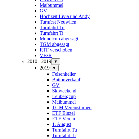
Maibummel
GV
Hochzeit Livia und Andy
Turnfest Neuwilen
Turnfahrt Tu
Turnfahrt Ti
Munotcup abgesagt
TGM abgesagt
RTF verschoben
VFzR
2010 - 2019
▼
2019
▼
Felsenkeller
Buttonverkauf
GV
Skiweekend
Leubergcup
Maibummel
TGM Vereinsturnen
ETF Einzel
ETF Verein
1. August
Turnfahrt Tu
Turnfahrt Ti