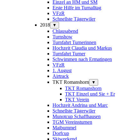
Einzel an HM und SM
Erste Hilfe im Turnalltag
VFzR
Schnellste Tägerwiler
2018
▼
Chlausabend
Turnshow
Turnfahrt Turnerinnen
Hochzeit Claudia und Markus
Turnfahrt Turner
Schwimmen nach Ermatingen
VFzR
1. August
Airtrack
TKT Romanshorn
▼
TKT Romanshorn
TKT Einzel und Sie + Er
TKT Verein
Hochzeit Andrina und Marc
Schnellste Tägerwiler
Munotcup Schaffhausen
TGM Vereinsturnen
Maibummel
Dorfcup
Skiweekend