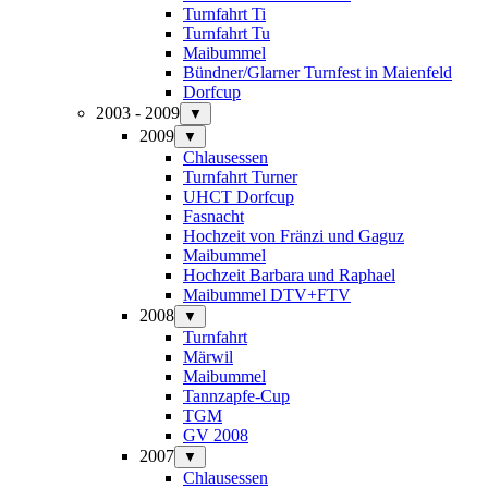
Turnfahrt Ti
Turnfahrt Tu
Maibummel
Bündner/Glarner Turnfest in Maienfeld
Dorfcup
2003 - 2009
▼
2009
▼
Chlausessen
Turnfahrt Turner
UHCT Dorfcup
Fasnacht
Hochzeit von Fränzi und Gaguz
Maibummel
Hochzeit Barbara und Raphael
Maibummel DTV+FTV
2008
▼
Turnfahrt
Märwil
Maibummel
Tannzapfe-Cup
TGM
GV 2008
2007
▼
Chlausessen