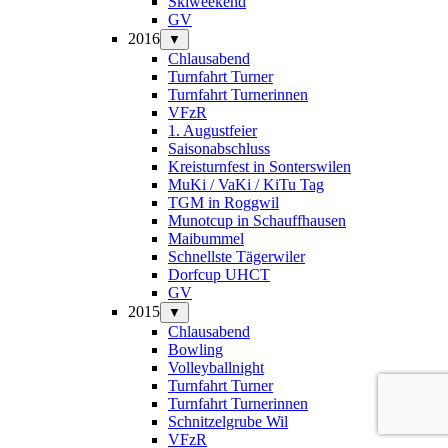
Skiweekend
GV
2016
▼
Chlausabend
Turnfahrt Turner
Turnfahrt Turnerinnen
VFzR
1. Augustfeier
Saisonabschluss
Kreisturnfest in Sonterswilen
MuKi / VaKi / KiTu Tag
TGM in Roggwil
Munotcup in Schauffhausen
Maibummel
Schnellste Tägerwiler
Dorfcup UHCT
GV
2015
▼
Chlausabend
Bowling
Volleyballnight
Turnfahrt Turner
Turnfahrt Turnerinnen
Schnitzelgrube Wil
VFzR