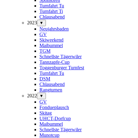
Sponsoren
Turnfahrt Tu
Turnfahrt Ti
Chlausabend
2023
▼
Neujahrsbaden
GV
Skiweekend
Maibummel
TGM
Schnellste Tägerwiler
Tannzapfe-Cup
Toggenburger Turnfest
Turnfahrt Tu
DSM
Chlausabend
Rangturnen
2022
▼
GV
Fondueplausch
Skitag
UHCT-Dorfcup
Maibummel
Schnellste Tägerwiler
Munotcup