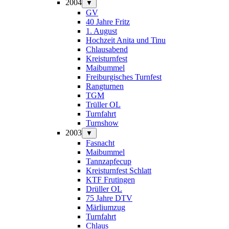
2004
▼
GV
40 Jahre Fritz
1. August
Hochzeit Anita und Tinu
Chlausabend
Kreisturnfest
Maibummel
Freiburgisches Turnfest
Rangturnen
TGM
Trüller OL
Turnfahrt
Turnshow
2003
▼
Fasnacht
Maibummel
Tannzapfecup
Kreisturnfest Schlatt
KTF Frutingen
Drüller OL
75 Jahre DTV
Märliumzug
Turnfahrt
Chlaus