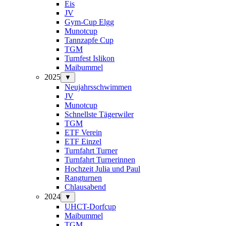
Eis
JV
Gym-Cup Elgg
Munotcup
Tannzapfe Cup
TGM
Turnfest Islikon
Maibummel
2025
▼
Neujahrsschwimmen
JV
Munotcup
Schnellste Tägerwiler
TGM
ETF Verein
ETF Einzel
Turnfahrt Turner
Turnfahrt Turnerinnen
Hochzeit Julia und Paul
Rangturnen
Chlausabend
2024
▼
UHCT-Dorfcup
Maibummel
TGM