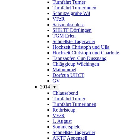
Turnfahrt Turner
Turnfahrt Turnerinnen
Schnitzelgrube Wil
VFzR
Saisonabschluss
SHKTF Dörflingen
TGM Erlen
Schnellste Tägerwiler
Hochzeit Christoph und Ulla
Hochzeit Christoph und Charlotte
Tannzapfen-Cup Dussnang
Chläggicup Wilchingen
Maibummel
Dorfcup UHCT
GV
2014
▼
Chlausabend
Turnfahrt Turner
Turnfahrt Turnerinnen
Rothristcup
VFzR
1. August
Sommerspiele
Schnellste Tägerwiler
AKTF Appenzell