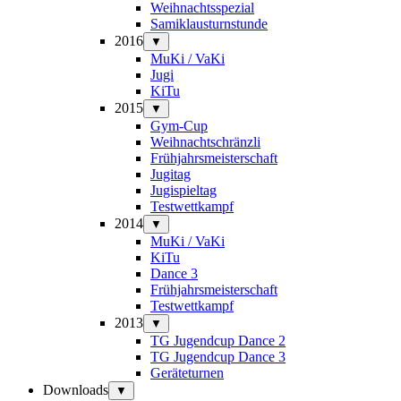
Weihnachtsspezial
Samiklausturnstunde
2016
▼
MuKi / VaKi
Jugi
KiTu
2015
▼
Gym-Cup
Weihnachtschränzli
Frühjahrsmeisterschaft
Jugitag
Jugispieltag
Testwettkampf
2014
▼
MuKi / VaKi
KiTu
Dance 3
Frühjahrsmeisterschaft
Testwettkampf
2013
▼
TG Jugendcup Dance 2
TG Jugendcup Dance 3
Geräteturnen
Downloads
▼