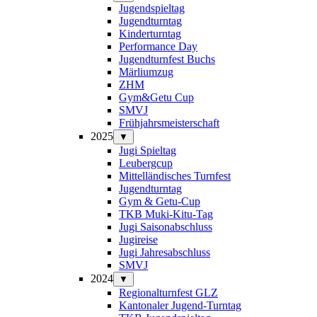
Jugendspieltag
Jugendturntag
Kinderturntag
Performance Day
Jugendturnfest Buchs
Märliumzug
ZHM
Gym&Getu Cup
SMVJ
Frühjahrsmeisterschaft
2025
▼
Jugi Spieltag
Leubergcup
Mittelländisches Turnfest
Jugendturntag
Gym & Getu-Cup
TKB Muki-Kitu-Tag
Jugi Saisonabschluss
Jugireise
Jugi Jahresabschluss
SMVJ
2024
▼
Regionalturnfest GLZ
Kantonaler Jugend-Turntag