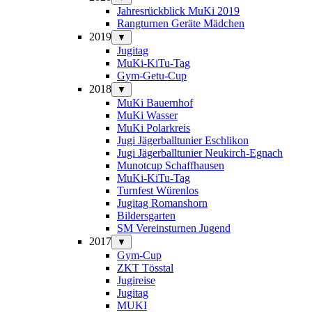
Jahresrückblick MuKi 2019
Rangturnen Geräte Mädchen
2019
▼
Jugitag
MuKi-KiTu-Tag
Gym-Getu-Cup
2018
▼
MuKi Bauernhof
MuKi Wasser
MuKi Polarkreis
Jugi Jägerballtunier Eschlikon
Jugi Jägerballtunier Neukirch-Egnach
Munotcup Schaffhausen
MuKi-KiTu-Tag
Turnfest Würenlos
Jugitag Romanshorn
Bildersgarten
SM Vereinsturnen Jugend
2017
▼
Gym-Cup
ZKT Tösstal
Jugireise
Jugitag
MUKI