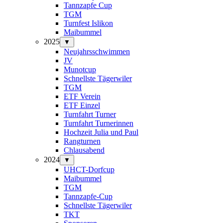
Tannzapfe Cup
TGM
Turnfest Islikon
Maibummel
2025
▼
Neujahrsschwimmen
JV
Munotcup
Schnellste Tägerwiler
TGM
ETF Verein
ETF Einzel
Turnfahrt Turner
Turnfahrt Turnerinnen
Hochzeit Julia und Paul
Rangturnen
Chlausabend
2024
▼
UHCT-Dorfcup
Maibummel
TGM
Tannzapfe-Cup
Schnellste Tägerwiler
TKT