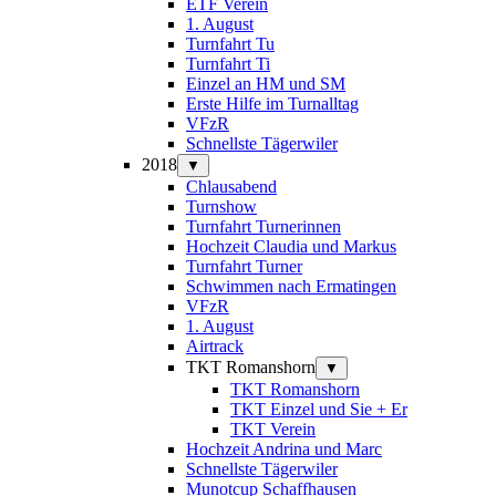
ETF Verein
1. August
Turnfahrt Tu
Turnfahrt Ti
Einzel an HM und SM
Erste Hilfe im Turnalltag
VFzR
Schnellste Tägerwiler
2018
▼
Chlausabend
Turnshow
Turnfahrt Turnerinnen
Hochzeit Claudia und Markus
Turnfahrt Turner
Schwimmen nach Ermatingen
VFzR
1. August
Airtrack
TKT Romanshorn
▼
TKT Romanshorn
TKT Einzel und Sie + Er
TKT Verein
Hochzeit Andrina und Marc
Schnellste Tägerwiler
Munotcup Schaffhausen