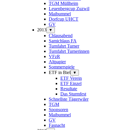
TGM Müllheim
Leuenbergcup Zuzwil
Maibummel
Dorfcup UHCT
GV
2013
▼
Chlausabend
Samichlaus FA
Turnfahrt Turner
Turnfahrt Turnerinnen
VFzR
Altpapier
Sommerspiele
ETF in Biel
▼
ETF Verein
ETF Einzel
Resultate
Das Sturmfest
Schnellste Tägerwiler
TGM
Sponsoren
Maibummel
GV
Fasnacht