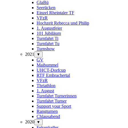
GlaBü
Seerücken
Einzel Rheintaler TF
VFzR
Hochzeit Rebecca und Philip
1. Augustfeier
101 Jubiläum
Turnfahrt Ti
Turnfahrt Tu
Turnshow
2021
▼
GV
Maibummel
UHCT-Dorfcup
RTF Embrachertal
VFzR
Thriathlon
1. August
Turnfahrt Turnerinnen
Turnfahrt Turner
Support your Sport
Rangturnen
Chlausabend
2020
▼
Felsenkeller