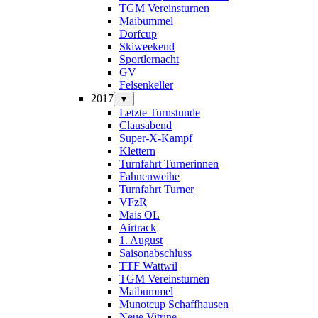
TGM Vereinsturnen
Maibummel
Dorfcup
Skiweekend
Sportlernacht
GV
Felsenkeller
2017
▼
Letzte Turnstunde
Clausabend
Super-X-Kampf
Klettern
Turnfahrt Turnerinnen
Fahnenweihe
Turnfahrt Turner
VFzR
Mais OL
Airtrack
1. August
Saisonabschluss
TTF Wattwil
TGM Vereinsturnen
Maibummel
Munotcup Schaffhausen
Neue Vitrine