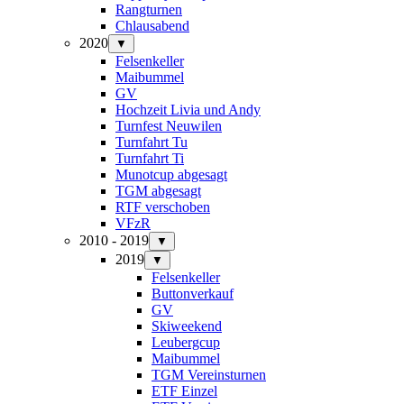
Rangturnen
Chlausabend
2020
▼
Felsenkeller
Maibummel
GV
Hochzeit Livia und Andy
Turnfest Neuwilen
Turnfahrt Tu
Turnfahrt Ti
Munotcup abgesagt
TGM abgesagt
RTF verschoben
VFzR
2010 - 2019
▼
2019
▼
Felsenkeller
Buttonverkauf
GV
Skiweekend
Leubergcup
Maibummel
TGM Vereinsturnen
ETF Einzel