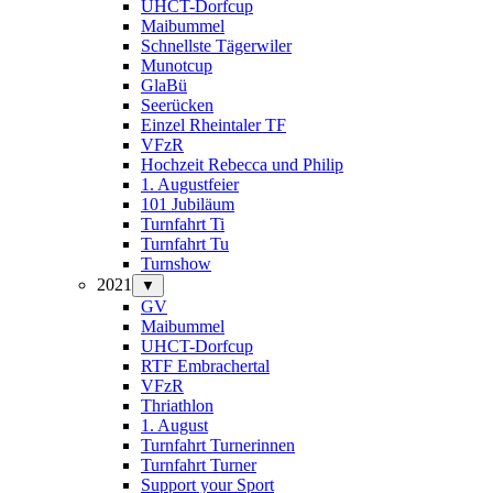
UHCT-Dorfcup
Maibummel
Schnellste Tägerwiler
Munotcup
GlaBü
Seerücken
Einzel Rheintaler TF
VFzR
Hochzeit Rebecca und Philip
1. Augustfeier
101 Jubiläum
Turnfahrt Ti
Turnfahrt Tu
Turnshow
2021
▼
GV
Maibummel
UHCT-Dorfcup
RTF Embrachertal
VFzR
Thriathlon
1. August
Turnfahrt Turnerinnen
Turnfahrt Turner
Support your Sport