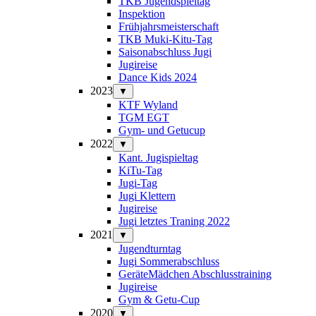
TKB Jugendspieltag
Inspektion
Frühjahrsmeisterschaft
TKB Muki-Kitu-Tag
Saisonabschluss Jugi
Jugireise
Dance Kids 2024
2023
▼
KTF Wyland
TGM EGT
Gym- und Getucup
2022
▼
Kant. Jugispieltag
KiTu-Tag
Jugi-Tag
Jugi Klettern
Jugireise
Jugi letztes Traning 2022
2021
▼
Jugendturntag
Jugi Sommerabschluss
GeräteMädchen Abschlusstraining
Jugireise
Gym & Getu-Cup
2020
▼