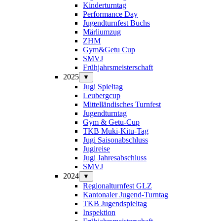
Kinderturntag
Performance Day
Jugendturnfest Buchs
Märliumzug
ZHM
Gym&Getu Cup
SMVJ
Frühjahrsmeisterschaft
2025
▼
Jugi Spieltag
Leubergcup
Mittelländisches Turnfest
Jugendturntag
Gym & Getu-Cup
TKB Muki-Kitu-Tag
Jugi Saisonabschluss
Jugireise
Jugi Jahresabschluss
SMVJ
2024
▼
Regionalturnfest GLZ
Kantonaler Jugend-Turntag
TKB Jugendspieltag
Inspektion