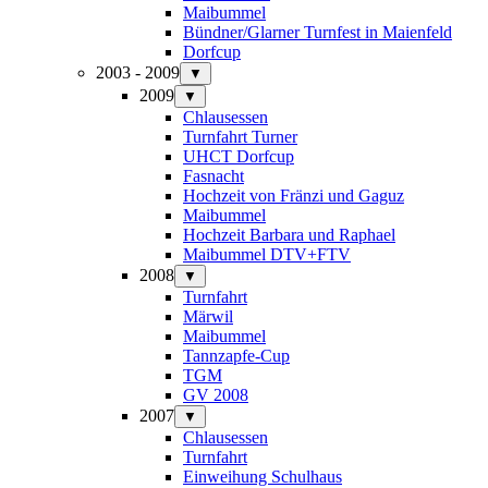
Maibummel
Bündner/Glarner Turnfest in Maienfeld
Dorfcup
2003 - 2009
▼
2009
▼
Chlausessen
Turnfahrt Turner
UHCT Dorfcup
Fasnacht
Hochzeit von Fränzi und Gaguz
Maibummel
Hochzeit Barbara und Raphael
Maibummel DTV+FTV
2008
▼
Turnfahrt
Märwil
Maibummel
Tannzapfe-Cup
TGM
GV 2008
2007
▼
Chlausessen
Turnfahrt
Einweihung Schulhaus