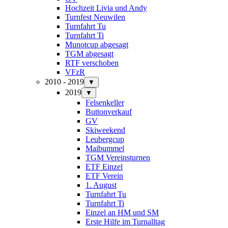
Hochzeit Livia und Andy
Turnfest Neuwilen
Turnfahrt Tu
Turnfahrt Ti
Munotcup abgesagt
TGM abgesagt
RTF verschoben
VFzR
2010 - 2019
▼
2019
▼
Felsenkeller
Buttonverkauf
GV
Skiweekend
Leubergcup
Maibummel
TGM Vereinsturnen
ETF Einzel
ETF Verein
1. August
Turnfahrt Tu
Turnfahrt Ti
Einzel an HM und SM
Erste Hilfe im Turnalltag