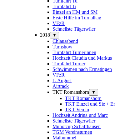
Turnfahrt Tu
Turnfahrt Ti
Einzel an HM und SM
Erste Hilfe im Turnalltag
VFzR
Schnellste Tägerwiler
2018
▼
Chlausabend
Turnshow
Turnfahrt Turnerinnen
Hochzeit Claudia und Markus
Turnfahrt Turner
Schwimmen nach Ermatingen
VFzR
1. August
Airtrack
TKT Romanshorn
▼
TKT Romanshorn
TKT Einzel und Sie + Er
TKT Verein
Hochzeit Andrina und Marc
Schnellste Tägerwiler
Munotcup Schaffhausen
TGM Vereinsturnen
Maibummel