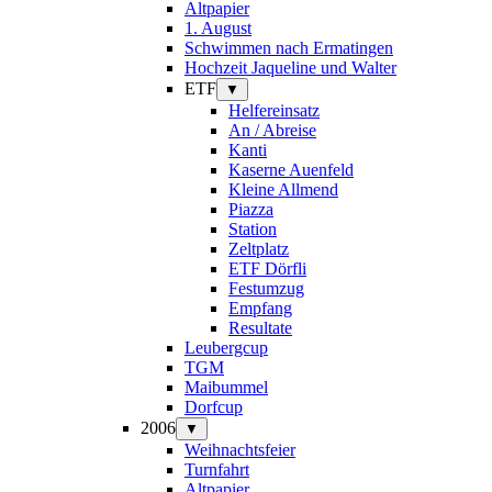
Altpapier
1. August
Schwimmen nach Ermatingen
Hochzeit Jaqueline und Walter
ETF
▼
Helfereinsatz
An / Abreise
Kanti
Kaserne Auenfeld
Kleine Allmend
Piazza
Station
Zeltplatz
ETF Dörfli
Festumzug
Empfang
Resultate
Leubergcup
TGM
Maibummel
Dorfcup
2006
▼
Weihnachtsfeier
Turnfahrt
Altpapier