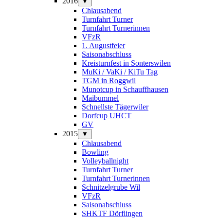
2016
▼
Chlausabend
Turnfahrt Turner
Turnfahrt Turnerinnen
VFzR
1. Augustfeier
Saisonabschluss
Kreisturnfest in Sonterswilen
MuKi / VaKi / KiTu Tag
TGM in Roggwil
Munotcup in Schauffhausen
Maibummel
Schnellste Tägerwiler
Dorfcup UHCT
GV
2015
▼
Chlausabend
Bowling
Volleyballnight
Turnfahrt Turner
Turnfahrt Turnerinnen
Schnitzelgrube Wil
VFzR
Saisonabschluss
SHKTF Dörflingen