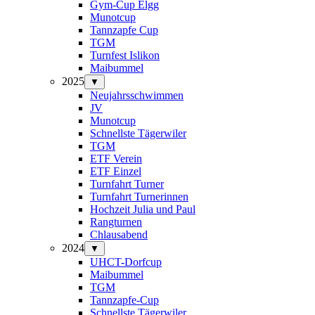
Gym-Cup Elgg
Munotcup
Tannzapfe Cup
TGM
Turnfest Islikon
Maibummel
2025
▼
Neujahrsschwimmen
JV
Munotcup
Schnellste Tägerwiler
TGM
ETF Verein
ETF Einzel
Turnfahrt Turner
Turnfahrt Turnerinnen
Hochzeit Julia und Paul
Rangturnen
Chlausabend
2024
▼
UHCT-Dorfcup
Maibummel
TGM
Tannzapfe-Cup
Schnellste Tägerwiler