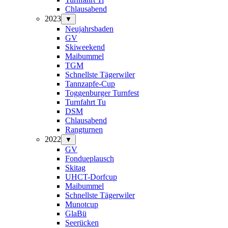
Chlausabend
2023
▼
Neujahrsbaden
GV
Skiweekend
Maibummel
TGM
Schnellste Tägerwiler
Tannzapfe-Cup
Toggenburger Turnfest
Turnfahrt Tu
DSM
Chlausabend
Rangturnen
2022
▼
GV
Fondueplausch
Skitag
UHCT-Dorfcup
Maibummel
Schnellste Tägerwiler
Munotcup
GlaBü
Seerücken