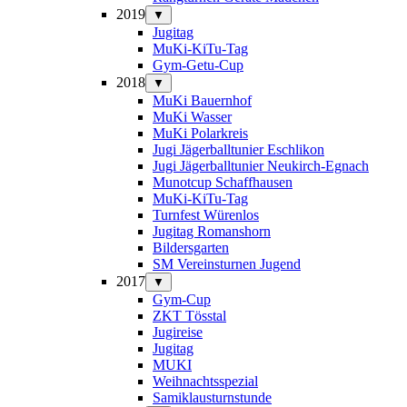
2019
▼
Jugitag
MuKi-KiTu-Tag
Gym-Getu-Cup
2018
▼
MuKi Bauernhof
MuKi Wasser
MuKi Polarkreis
Jugi Jägerballtunier Eschlikon
Jugi Jägerballtunier Neukirch-Egnach
Munotcup Schaffhausen
MuKi-KiTu-Tag
Turnfest Würenlos
Jugitag Romanshorn
Bildersgarten
SM Vereinsturnen Jugend
2017
▼
Gym-Cup
ZKT Tösstal
Jugireise
Jugitag
MUKI
Weihnachtsspezial
Samiklausturnstunde