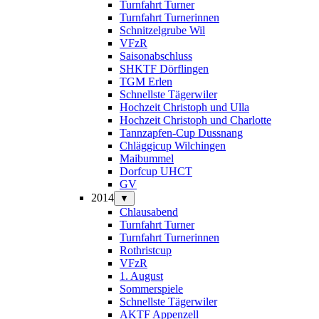
Turnfahrt Turner
Turnfahrt Turnerinnen
Schnitzelgrube Wil
VFzR
Saisonabschluss
SHKTF Dörflingen
TGM Erlen
Schnellste Tägerwiler
Hochzeit Christoph und Ulla
Hochzeit Christoph und Charlotte
Tannzapfen-Cup Dussnang
Chläggicup Wilchingen
Maibummel
Dorfcup UHCT
GV
2014
▼
Chlausabend
Turnfahrt Turner
Turnfahrt Turnerinnen
Rothristcup
VFzR
1. August
Sommerspiele
Schnellste Tägerwiler
AKTF Appenzell