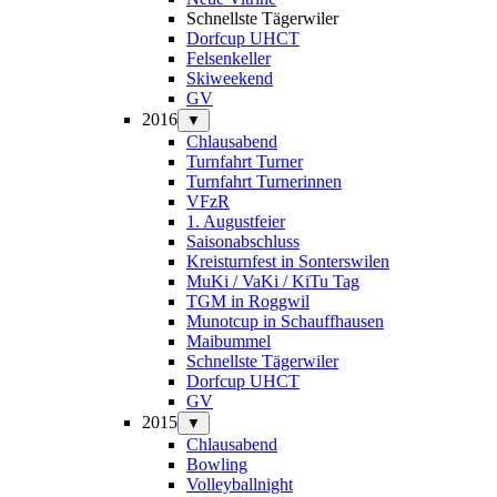
Schnellste Tägerwiler
Dorfcup UHCT
Felsenkeller
Skiweekend
GV
2016
▼
Chlausabend
Turnfahrt Turner
Turnfahrt Turnerinnen
VFzR
1. Augustfeier
Saisonabschluss
Kreisturnfest in Sonterswilen
MuKi / VaKi / KiTu Tag
TGM in Roggwil
Munotcup in Schauffhausen
Maibummel
Schnellste Tägerwiler
Dorfcup UHCT
GV
2015
▼
Chlausabend
Bowling
Volleyballnight