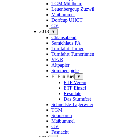
TGM Müllheim
Leuenbergcup Zuzwil
Maibummel
Dorfcup UHCT
GV
2013
▼
Chlausabend
Samichlaus FA
Turnfahrt Turner
Turnfahrt Turnerinnen
VFzR
Altpapier
Sommerspiele
ETF in Biel
▼
ETF Verein
ETF Einzel
Resultate
Das Sturmfest
Schnellste Tägerwiler
TGM
Sponsoren
Maibummel
GV
Fasnacht