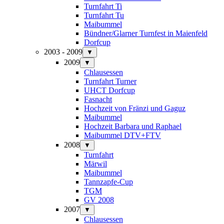
Turnfahrt Ti
Turnfahrt Tu
Maibummel
Bündner/Glarner Turnfest in Maienfeld
Dorfcup
2003 - 2009
▼
2009
▼
Chlausessen
Turnfahrt Turner
UHCT Dorfcup
Fasnacht
Hochzeit von Fränzi und Gaguz
Maibummel
Hochzeit Barbara und Raphael
Maibummel DTV+FTV
2008
▼
Turnfahrt
Märwil
Maibummel
Tannzapfe-Cup
TGM
GV 2008
2007
▼
Chlausessen