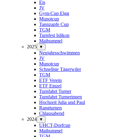
Eis
JV
Gym-Cup Elgg
Munotcup
Tannzapfe Cup
TGM
Turnfest Islikon
Maibummel
2025
▼
Neujahrsschwimmen
JV
Munotcup
Schnellste Tägerwiler
TGM
ETF Verein
ETF Einzel
Turnfahrt Turner
Turnfahrt Turnerinnen
Hochzeit Julia und Paul
Rangturnen
Chlausabend
2024
▼
UHCT-Dorfcup
Maibummel
TGM