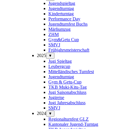
Jugendspieltag
Jugendturntag
Kinderturntag
Performance Day
Jugendturnfest Buchs
Märliumzug
ZHM
Gym&Getu Cup
SMVJ
Frühjahrsmeisterschaft
2025
▼
Jugi Spieltag
Leubergcup
Mittelländisches Turnfest
Jugendturntag
Gym & Getu-Cup
TKB Muki-Kitu-Tag
Jugi Saisonabschluss
Jugireise
Jugi Jahresabschluss
SMVJ
2024
▼
Regionalturnfest GLZ
Kantonaler Jugend-Turntag