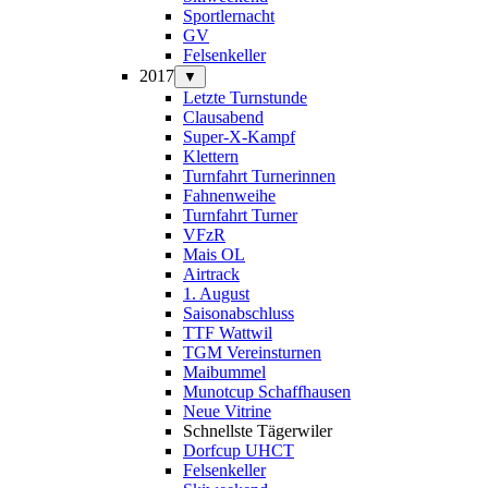
Sportlernacht
GV
Felsenkeller
2017
▼
Letzte Turnstunde
Clausabend
Super-X-Kampf
Klettern
Turnfahrt Turnerinnen
Fahnenweihe
Turnfahrt Turner
VFzR
Mais OL
Airtrack
1. August
Saisonabschluss
TTF Wattwil
TGM Vereinsturnen
Maibummel
Munotcup Schaffhausen
Neue Vitrine
Schnellste Tägerwiler
Dorfcup UHCT
Felsenkeller