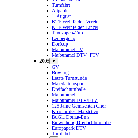
Turnfahrt
Altpapier
1. August
KTF Weinfelden Verein
KTF Weinfelden Einzel
Tannzapen-Cup
Leubergcup
Dorfcup
Maibummel TV
Maibummel DTV+FTV
2005
▼
GV
Bowling
Letzte Turnstunde
Materialtransport
Dreifachturnhalle
Maibummel
Maibummel DTV/FTV
125 Jahre Gemischten Chor
Kreisturnfest Märstetten
BüGla Domat-Ems
Einweihung Dreifachturnhalle
Europapark DTV
Turnfahrt