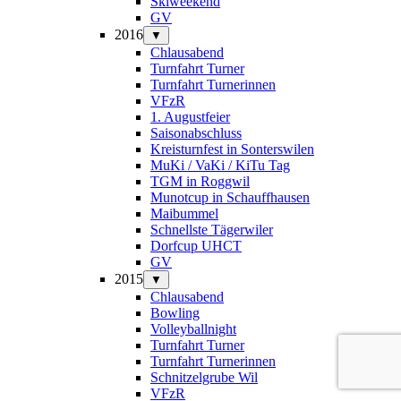
Skiweekend
GV
2016
▼
Chlausabend
Turnfahrt Turner
Turnfahrt Turnerinnen
VFzR
1. Augustfeier
Saisonabschluss
Kreisturnfest in Sonterswilen
MuKi / VaKi / KiTu Tag
TGM in Roggwil
Munotcup in Schauffhausen
Maibummel
Schnellste Tägerwiler
Dorfcup UHCT
GV
2015
▼
Chlausabend
Bowling
Volleyballnight
Turnfahrt Turner
Turnfahrt Turnerinnen
Schnitzelgrube Wil
VFzR