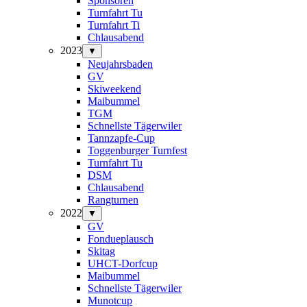
Sponsoren
Turnfahrt Tu
Turnfahrt Ti
Chlausabend
2023
▼
Neujahrsbaden
GV
Skiweekend
Maibummel
TGM
Schnellste Tägerwiler
Tannzapfe-Cup
Toggenburger Turnfest
Turnfahrt Tu
DSM
Chlausabend
Rangturnen
2022
▼
GV
Fondueplausch
Skitag
UHCT-Dorfcup
Maibummel
Schnellste Tägerwiler
Munotcup