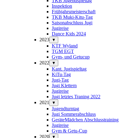
TKB Jugendspieltag
Inspektion
Frühjahrsmeisterschaft
TKB Muki-Kitu-Tag
Saisonabschluss Jugi
Jugireise
Dance Kids 2024
2023
▼
KTF Wyland
TGM EGT
Gym- und Getucup
2022
▼
Kant. Jugispieltag
KiTu-Tag
Jugi-Tag
Jugi Klettern
Jugireise
Jugi letztes Traning 2022
2021
▼
Jugendturntag
Jugi Sommerabschluss
GeräteMädchen Abschlusstraining
Jugireise
Gym & Getu-Cup
2020
▼