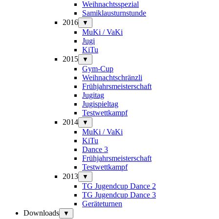
Weihnachtsspezial
Samiklausturnstunde
2016
▼
MuKi / VaKi
Jugi
KiTu
2015
▼
Gym-Cup
Weihnachtschränzli
Frühjahrsmeisterschaft
Jugitag
Jugispieltag
Testwettkampf
2014
▼
MuKi / VaKi
KiTu
Dance 3
Frühjahrsmeisterschaft
Testwettkampf
2013
▼
TG Jugendcup Dance 2
TG Jugendcup Dance 3
Geräteturnen
Downloads
▼