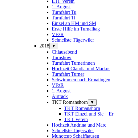
ETF Verein
1. August
Turnfahrt Tu
Turnfahrt Ti
Einzel an HM und SM
Erste Hilfe im Turnalltag
VFzR
Schnellste Tägerwiler
2018
▼
Chlausabend
Turnshow
Turnfahrt Turnerinnen
Hochzeit Claudia und Markus
Turnfahrt Turner
Schwimmen nach Ermatingen
VFzR
1. August
Airtrack
TKT Romanshorn
▼
TKT Romanshorn
TKT Einzel und Sie + Er
TKT Verein
Hochzeit Andrina und Marc
Schnellste Tägerwiler
Munotcup Schaffhausen