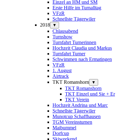
Einzel an HM und SM
Erste Hilfe im Turnalltag
VFzR
Schnellste Tägerwiler
2018
▼
Chlausabend
Turnshow
Turnfahrt Turnerinnen
Hochzeit Claudia und Markus
Turnfahrt Turner
Schwimmen nach Ermatingen
VFzR
1. August
Airtrack
TKT Romanshorn
▼
TKT Romanshorn
TKT Einzel und Sie + Er
TKT Verein
Hochzeit Andrina und Marc
Schnellste Tägerwiler
Munotcup Schaffhausen
TGM Vereinsturnen
Maibummel
Dorfcup
Skiweekend