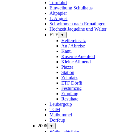
Turnfahrt
Einweihung Schulhaus
Altpapier
1. August
Schwimmen nach Ermatingen
Hochzeit Jaqueline und Walter
ETF
▼
Helfereinsatz
An / Abreise
Kanti
Kaserne Auenfeld
Kleine Allmend
Piazza
Station
Zeltplatz
ETF Dörfli
Festumzug
Empfang
Resultate
Leubergcup
TGM
Maibummel
Dorfcup
2006
▼
Weihnachtsfeier