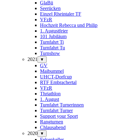
GlaBü
Seerücken
Einzel Rheintaler TF
VFzR
Hochzeit Rebecca und Philip
1. Augustfeier
101 Jubiläum
Turnfahrt Ti
Turnfahrt Tu
Turnshow
2021
▼
GV
Maibummel
UHCT-Dorfcup
RTF Embrachertal
VFzR
Thriathlon
1. August
Turnfahrt Turnerinnen
Turnfahrt Turner
Support your Sport
Rangturnen
Chlausabend
2020
▼
Felsenkeller