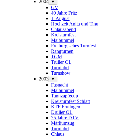
2004
▼
GV
40 Jahre Fritz
1. August
Hochzeit Anita und Tinu
Chlausabend
Kreisturnfest
Maibummel
Freiburgisches Turnfest
Rangturnen
TGM
Trüller OL
Turnfahrt
Turnshow
2003
▼
Fasnacht
Maibummel
Tannzapfecup
Kreisturnfest Schlatt
KTF Frutingen
Drüller OL
75 Jahre DTV
Märliumzug
Turnfahrt
Chlaus