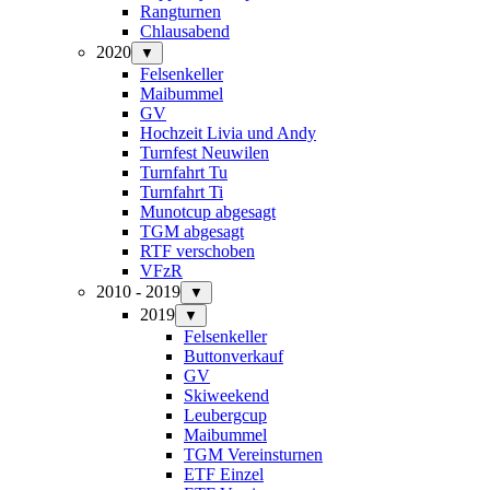
Rangturnen
Chlausabend
2020
▼
Felsenkeller
Maibummel
GV
Hochzeit Livia und Andy
Turnfest Neuwilen
Turnfahrt Tu
Turnfahrt Ti
Munotcup abgesagt
TGM abgesagt
RTF verschoben
VFzR
2010 - 2019
▼
2019
▼
Felsenkeller
Buttonverkauf
GV
Skiweekend
Leubergcup
Maibummel
TGM Vereinsturnen
ETF Einzel