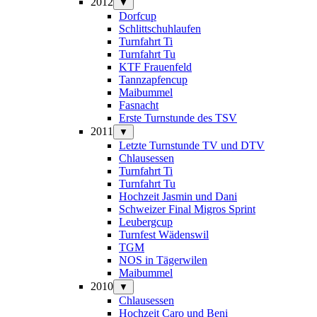
2012
▼
Dorfcup
Schlittschuhlaufen
Turnfahrt Ti
Turnfahrt Tu
KTF Frauenfeld
Tannzapfencup
Maibummel
Fasnacht
Erste Turnstunde des TSV
2011
▼
Letzte Turnstunde TV und DTV
Chlausessen
Turnfahrt Ti
Turnfahrt Tu
Hochzeit Jasmin und Dani
Schweizer Final Migros Sprint
Leubergcup
Turnfest Wädenswil
TGM
NOS in Tägerwilen
Maibummel
2010
▼
Chlausessen
Hochzeit Caro und Beni