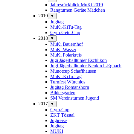
Jahresrückblick MuKi 2019
Rangturnen Geräte Mädchen
2019
▼
Jugitag
MuKi-KiTu-Tag
Gym-Getu-Cup
2018
▼
MuKi Bauernhof
MuKi Wasser
MuKi Polarkreis
Jugi Jägerballtunier Eschlikon
Jugi Jägerballtunier Neukirch-Egnach
Munotcup Schaffhausen
MuKi-KiTu-Tag
Turnfest Würenlos
Jugitag Romanshorn
Bildersgarten
SM Vereinsturnen Jugend
2017
▼
Gym-Cup
ZKT Tösstal
Jugireise
Jugitag
MUKI