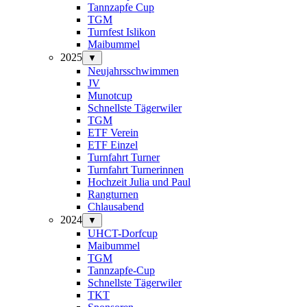
Tannzapfe Cup
TGM
Turnfest Islikon
Maibummel
2025
▼
Neujahrsschwimmen
JV
Munotcup
Schnellste Tägerwiler
TGM
ETF Verein
ETF Einzel
Turnfahrt Turner
Turnfahrt Turnerinnen
Hochzeit Julia und Paul
Rangturnen
Chlausabend
2024
▼
UHCT-Dorfcup
Maibummel
TGM
Tannzapfe-Cup
Schnellste Tägerwiler
TKT