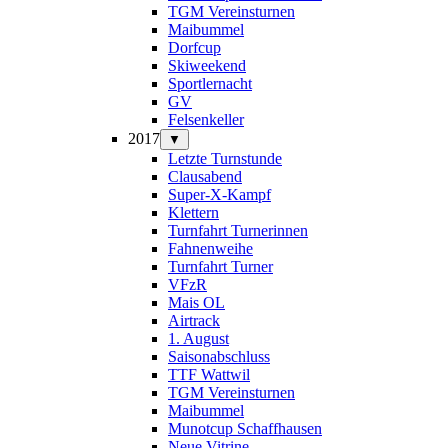
TGM Vereinsturnen
Maibummel
Dorfcup
Skiweekend
Sportlernacht
GV
Felsenkeller
2017
▼
Letzte Turnstunde
Clausabend
Super-X-Kampf
Klettern
Turnfahrt Turnerinnen
Fahnenweihe
Turnfahrt Turner
VFzR
Mais OL
Airtrack
1. August
Saisonabschluss
TTF Wattwil
TGM Vereinsturnen
Maibummel
Munotcup Schaffhausen
Neue Vitrine