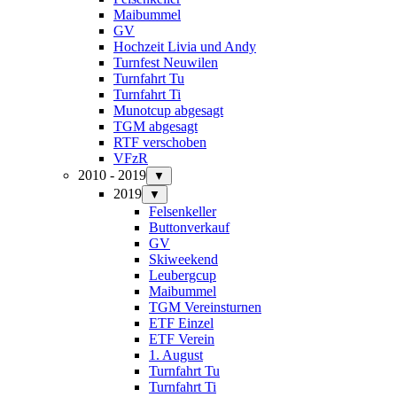
Maibummel
GV
Hochzeit Livia und Andy
Turnfest Neuwilen
Turnfahrt Tu
Turnfahrt Ti
Munotcup abgesagt
TGM abgesagt
RTF verschoben
VFzR
2010 - 2019
▼
2019
▼
Felsenkeller
Buttonverkauf
GV
Skiweekend
Leubergcup
Maibummel
TGM Vereinsturnen
ETF Einzel
ETF Verein
1. August
Turnfahrt Tu
Turnfahrt Ti