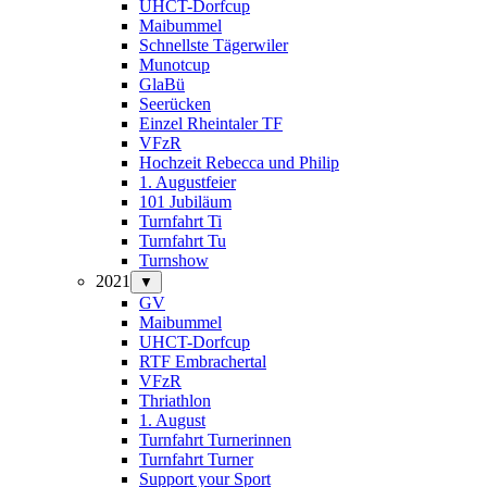
UHCT-Dorfcup
Maibummel
Schnellste Tägerwiler
Munotcup
GlaBü
Seerücken
Einzel Rheintaler TF
VFzR
Hochzeit Rebecca und Philip
1. Augustfeier
101 Jubiläum
Turnfahrt Ti
Turnfahrt Tu
Turnshow
2021
▼
GV
Maibummel
UHCT-Dorfcup
RTF Embrachertal
VFzR
Thriathlon
1. August
Turnfahrt Turnerinnen
Turnfahrt Turner
Support your Sport