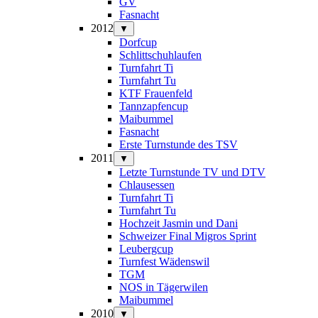
GV
Fasnacht
2012
▼
Dorfcup
Schlittschuhlaufen
Turnfahrt Ti
Turnfahrt Tu
KTF Frauenfeld
Tannzapfencup
Maibummel
Fasnacht
Erste Turnstunde des TSV
2011
▼
Letzte Turnstunde TV und DTV
Chlausessen
Turnfahrt Ti
Turnfahrt Tu
Hochzeit Jasmin und Dani
Schweizer Final Migros Sprint
Leubergcup
Turnfest Wädenswil
TGM
NOS in Tägerwilen
Maibummel
2010
▼