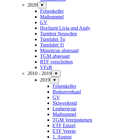
2020
▼
Felsenkeller
Maibummel
GV
Hochzeit Livia und Andy
Turnfest Neuwilen
Turnfahrt Tu
Turnfahrt Ti
Munotcup abgesagt
TGM abgesagt
RTF verschoben
VFzR
2010 - 2019
▼
2019
▼
Felsenkeller
Buttonverkauf
GV
Skiweekend
Leubergcup
Maibummel
TGM Vereinsturnen
ETF Einzel
ETF Verein
1. August