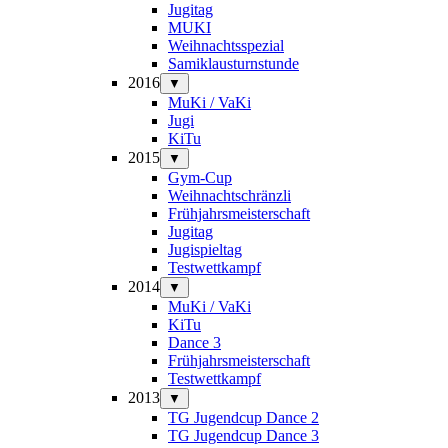
Jugitag
MUKI
Weihnachtsspezial
Samiklausturnstunde
2016
▼
MuKi / VaKi
Jugi
KiTu
2015
▼
Gym-Cup
Weihnachtschränzli
Frühjahrsmeisterschaft
Jugitag
Jugispieltag
Testwettkampf
2014
▼
MuKi / VaKi
KiTu
Dance 3
Frühjahrsmeisterschaft
Testwettkampf
2013
▼
TG Jugendcup Dance 2
TG Jugendcup Dance 3