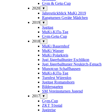
Gym & Getu-Cup
2020
▼
Jahresrückblick MuKi 2019
Rangturnen Geräte Mädchen
2019
▼
Jugitag
MuKi-KiTu-Tag
Gym-Getu-Cup
2018
▼
MuKi Bauernhof
MuKi Wasser
MuKi Polarkreis
Jugi Jägerballtunier Eschlikon
Jugi Jägerballtunier Neukirch-Egnach
Munotcup Schaffhausen
MuKi-KiTu-Tag
Turnfest Würenlos
Jugitag Romanshorn
Bildersgarten
SM Vereinsturnen Jugend
2017
▼
Gym-Cup
ZKT Tösstal
Jugireise