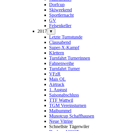
Dorfcup
Skiweekend
Sportlernacht
GV
Felsenkeller
2017
▼
Letzte Turnstunde
Clausabend
Super-X-Kampf
Klettern
Turnfahrt Turnerinnen
Fahnenweihe
Turnfahrt Turner
VFzR
Mais OL
Airtrack
1. August
Saisonabschluss
TTF Wattwil
TGM Vereinsturnen
Maibummel
Munotcup Schaffhausen
Neue Vitrine
Schnellste Tägerwiler