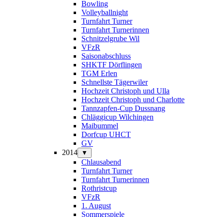
Bowling
Volleyballnight
Turnfahrt Turner
Turnfahrt Turnerinnen
Schnitzelgrube Wil
VFzR
Saisonabschluss
SHKTF Dörflingen
TGM Erlen
Schnellste Tägerwiler
Hochzeit Christoph und Ulla
Hochzeit Christoph und Charlotte
Tannzapfen-Cup Dussnang
Chläggicup Wilchingen
Maibummel
Dorfcup UHCT
GV
2014
▼
Chlausabend
Turnfahrt Turner
Turnfahrt Turnerinnen
Rothristcup
VFzR
1. August
Sommerspiele