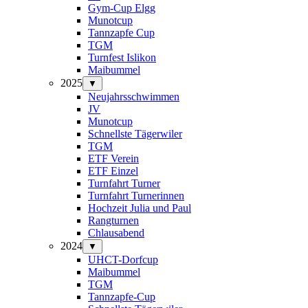
Gym-Cup Elgg
Munotcup
Tannzapfe Cup
TGM
Turnfest Islikon
Maibummel
2025
▼
Neujahrsschwimmen
JV
Munotcup
Schnellste Tägerwiler
TGM
ETF Verein
ETF Einzel
Turnfahrt Turner
Turnfahrt Turnerinnen
Hochzeit Julia und Paul
Rangturnen
Chlausabend
2024
▼
UHCT-Dorfcup
Maibummel
TGM
Tannzapfe-Cup