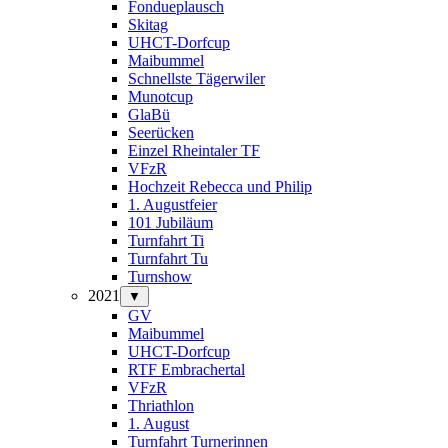
Fondueplausch
Skitag
UHCT-Dorfcup
Maibummel
Schnellste Tägerwiler
Munotcup
GlaBü
Seerücken
Einzel Rheintaler TF
VFzR
Hochzeit Rebecca und Philip
1. Augustfeier
101 Jubiläum
Turnfahrt Ti
Turnfahrt Tu
Turnshow
2021
▼
GV
Maibummel
UHCT-Dorfcup
RTF Embrachertal
VFzR
Thriathlon
1. August
Turnfahrt Turnerinnen