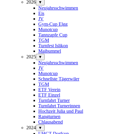
2026
▼
Neujahrsschwimmen
Eis
JV
Gym-Cup Elgg
Munotcup
Tannzapfe Cup
TGM
Turnfest Islikon
Maibummel
2025
▼
Neujahrsschwimmen
JV
Munotcup
Schnellste Tägerwiler
TGM
ETF Verein
ETF Einzel
Turnfahrt Turner
Turnfahrt Turnerinnen
Hochzeit Julia und Paul
Rangturnen
Chlausabend
2024
▼
UHCT-Dorfcup