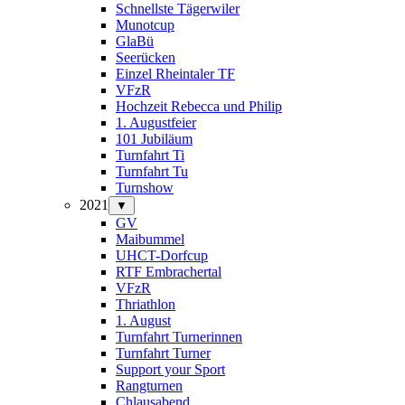
Schnellste Tägerwiler
Munotcup
GlaBü
Seerücken
Einzel Rheintaler TF
VFzR
Hochzeit Rebecca und Philip
1. Augustfeier
101 Jubiläum
Turnfahrt Ti
Turnfahrt Tu
Turnshow
2021
▼
GV
Maibummel
UHCT-Dorfcup
RTF Embrachertal
VFzR
Thriathlon
1. August
Turnfahrt Turnerinnen
Turnfahrt Turner
Support your Sport
Rangturnen
Chlausabend