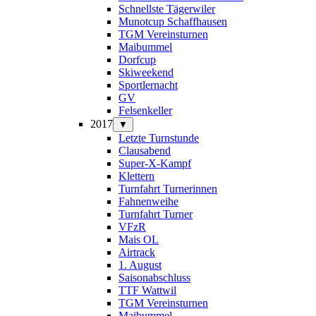
Schnellste Tägerwiler
Munotcup Schaffhausen
TGM Vereinsturnen
Maibummel
Dorfcup
Skiweekend
Sportlernacht
GV
Felsenkeller
2017
▼
Letzte Turnstunde
Clausabend
Super-X-Kampf
Klettern
Turnfahrt Turnerinnen
Fahnenweihe
Turnfahrt Turner
VFzR
Mais OL
Airtrack
1. August
Saisonabschluss
TTF Wattwil
TGM Vereinsturnen
Maibummel