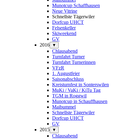
Munotcup Schaffhausen
Neue Vitrine
Schnellste Tägerwiler
Dorfcup UHCT
Felsenkeller
Skiweekend
GV
2016
▼
Chlausabend
Turnfahrt Turner
Turnfahrt Turnerinnen
VFzR
1. Augustfeier
Saisonabschluss
Kreisturnfest in Sonterswilen
MuKi / VaKi / KiTu Tag
TGM in Roggwil
Munotcup in Schauffhausen
Maibummel
Schnellste Tägerwiler
Dorfcup UHCT
GV
2015
▼
Chlausabend