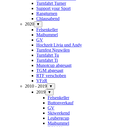
Turnfahrt Turner
Support your Sport
Rangturnen
Chlausabend
2020
▼
Felsenkeller
Maibummel
GV
Hochzeit Livia und Andy
Turnfest Neuwilen
Turnfahrt Tu
Turnfahrt Ti
Munotcup abgesagt
TGM abgesagt
RTF verschoben
VFzR
2010 - 2019
▼
2019
▼
Felsenkeller
Buttonverkauf
GV
Skiweekend
Leubergcup
Maibummel