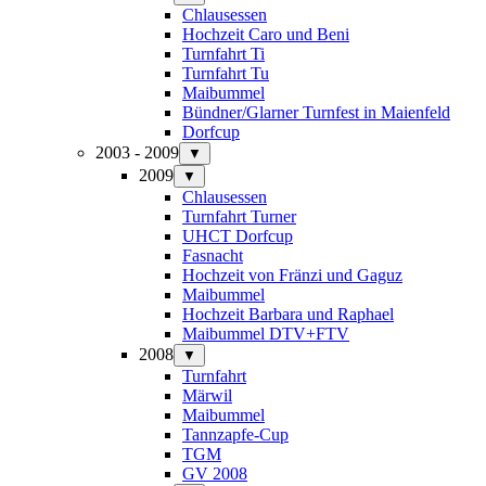
Chlausessen
Hochzeit Caro und Beni
Turnfahrt Ti
Turnfahrt Tu
Maibummel
Bündner/Glarner Turnfest in Maienfeld
Dorfcup
2003 - 2009
▼
2009
▼
Chlausessen
Turnfahrt Turner
UHCT Dorfcup
Fasnacht
Hochzeit von Fränzi und Gaguz
Maibummel
Hochzeit Barbara und Raphael
Maibummel DTV+FTV
2008
▼
Turnfahrt
Märwil
Maibummel
Tannzapfe-Cup
TGM
GV 2008