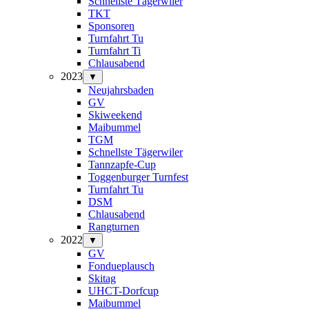
Schnellste Tägerwiler
TKT
Sponsoren
Turnfahrt Tu
Turnfahrt Ti
Chlausabend
2023
▼
Neujahrsbaden
GV
Skiweekend
Maibummel
TGM
Schnellste Tägerwiler
Tannzapfe-Cup
Toggenburger Turnfest
Turnfahrt Tu
DSM
Chlausabend
Rangturnen
2022
▼
GV
Fondueplausch
Skitag
UHCT-Dorfcup
Maibummel