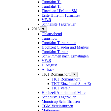
Turnfahrt Tu
Turnfahrt Ti
Einzel an HM und SM
Erste Hilfe im Turnalltag
VFzR
Schnellste Tägerwiler
2018
▼
Chlausabend
Turnshow
Turnfahrt Turnerinnen
Hochzeit Claudia und Markus
Turnfahrt Turner
Schwimmen nach Ermatingen
VFzR
1. August
Airtrack
TKT Romanshorn
▼
TKT Romanshorn
TKT Einzel und Sie + Er
TKT Verein
Hochzeit Andrina und Marc
Schnellste Tägerwiler
Munotcup Schaffhausen
TGM Vereinsturnen
Maibummel