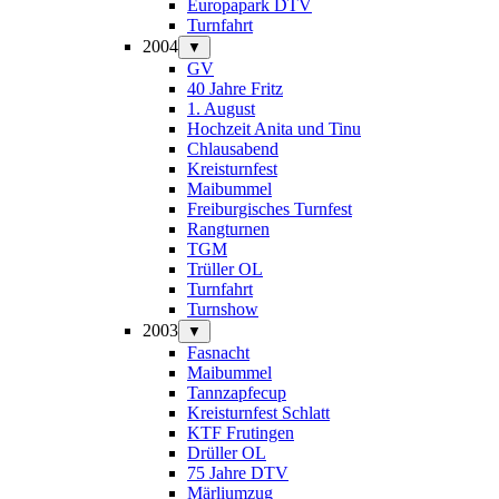
Europapark DTV
Turnfahrt
2004
▼
GV
40 Jahre Fritz
1. August
Hochzeit Anita und Tinu
Chlausabend
Kreisturnfest
Maibummel
Freiburgisches Turnfest
Rangturnen
TGM
Trüller OL
Turnfahrt
Turnshow
2003
▼
Fasnacht
Maibummel
Tannzapfecup
Kreisturnfest Schlatt
KTF Frutingen
Drüller OL
75 Jahre DTV
Märliumzug