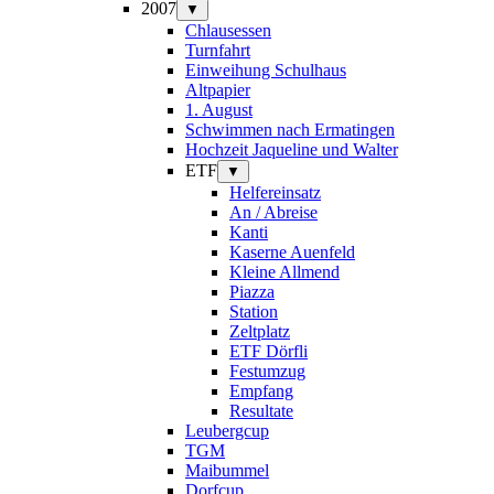
2007
▼
Chlausessen
Turnfahrt
Einweihung Schulhaus
Altpapier
1. August
Schwimmen nach Ermatingen
Hochzeit Jaqueline und Walter
ETF
▼
Helfereinsatz
An / Abreise
Kanti
Kaserne Auenfeld
Kleine Allmend
Piazza
Station
Zeltplatz
ETF Dörfli
Festumzug
Empfang
Resultate
Leubergcup
TGM
Maibummel
Dorfcup