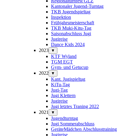
Regionalturnfest GLZ
Kantonaler Jugend-Turntag
TKB Jugendspieltag
Inspektion
Frühjahrsmeisterschaft
TKB Muki-Kitu-Tag
Saisonabschluss Jugi
Jugireise
Dance Kids 2024
2023
▼
KTF Wyland
TGM EGT
Gym- und Getucup
2022
▼
Kant. Jugispieltag
KiTu-Tag
Jugi-Tag
Jugi Klettern
Jugireise
Jugi letztes Traning 2022
2021
▼
Jugendturntag
Jugi Sommerabschluss
GeräteMädchen Abschlusstraining
Jugireise