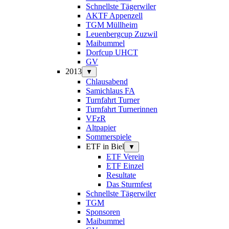
Schnellste Tägerwiler
AKTF Appenzell
TGM Müllheim
Leuenbergcup Zuzwil
Maibummel
Dorfcup UHCT
GV
2013
▼
Chlausabend
Samichlaus FA
Turnfahrt Turner
Turnfahrt Turnerinnen
VFzR
Altpapier
Sommerspiele
ETF in Biel
▼
ETF Verein
ETF Einzel
Resultate
Das Sturmfest
Schnellste Tägerwiler
TGM
Sponsoren
Maibummel