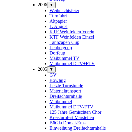
2006
▼
Weihnachtsfeier
Turnfahrt
Altpapier
1. August
KTF Weinfelden Verein
KTF Weinfelden Einzel
Tannzapen-Cup
Leubergcup
Dorfcup
Maibummel TV
Maibummel DTV+FTV
2005
▼
GV
Bowling
Letzte Turnstunde
Materialtransport
Dreifachturnhalle
Maibummel
Maibummel DTV/FTV
125 Jahre Gemischten Chor
Kreisturnfest Märstetten
BüGla Domat-Ems
Einweihung Dreifachturnhalle