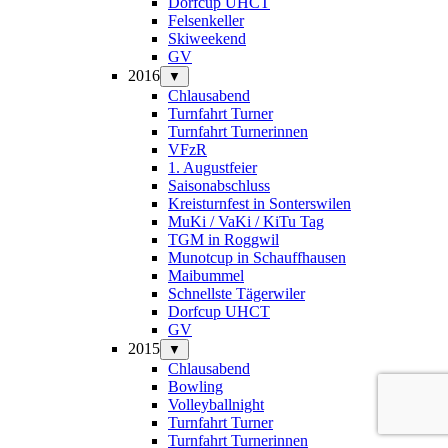
Dorfcup UHCT
Felsenkeller
Skiweekend
GV
2016
▼
Chlausabend
Turnfahrt Turner
Turnfahrt Turnerinnen
VFzR
1. Augustfeier
Saisonabschluss
Kreisturnfest in Sonterswilen
MuKi / VaKi / KiTu Tag
TGM in Roggwil
Munotcup in Schauffhausen
Maibummel
Schnellste Tägerwiler
Dorfcup UHCT
GV
2015
▼
Chlausabend
Bowling
Volleyballnight
Turnfahrt Turner
Turnfahrt Turnerinnen