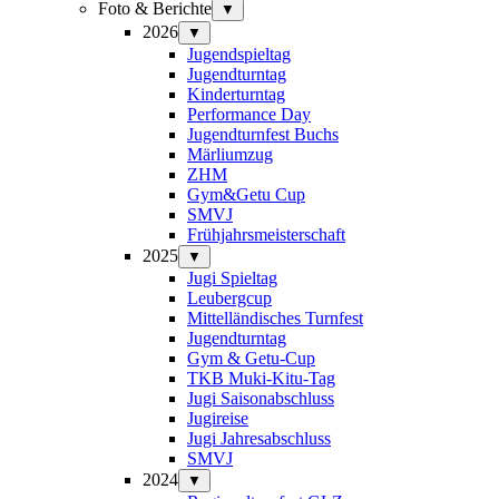
Foto & Berichte
▼
2026
▼
Jugendspieltag
Jugendturntag
Kinderturntag
Performance Day
Jugendturnfest Buchs
Märliumzug
ZHM
Gym&Getu Cup
SMVJ
Frühjahrsmeisterschaft
2025
▼
Jugi Spieltag
Leubergcup
Mittelländisches Turnfest
Jugendturntag
Gym & Getu-Cup
TKB Muki-Kitu-Tag
Jugi Saisonabschluss
Jugireise
Jugi Jahresabschluss
SMVJ
2024
▼