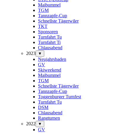
Maibummel
TGM
Tannzapfe-Cup
Schnellste Tägerwiler
TKT
Sponsoren
Turnfahrt Tu
Turnfahrt Ti
Chlausabend
2023
▼
Neujahrsbaden
GV
Skiweekend
Maibummel
TGM
Schnellste Tägerwiler
Tannzapfe-Cup
Toggenburger Turnfest
Turnfahrt Tu
DSM
Chlausabend
Rangturnen
2022
▼
GV