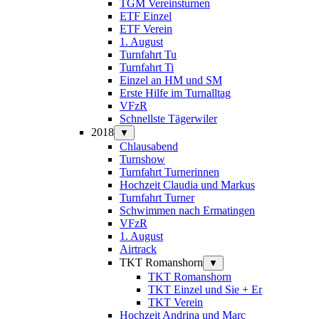
TGM Vereinsturnen
ETF Einzel
ETF Verein
1. August
Turnfahrt Tu
Turnfahrt Ti
Einzel an HM und SM
Erste Hilfe im Turnalltag
VFzR
Schnellste Tägerwiler
2018
▼
Chlausabend
Turnshow
Turnfahrt Turnerinnen
Hochzeit Claudia und Markus
Turnfahrt Turner
Schwimmen nach Ermatingen
VFzR
1. August
Airtrack
TKT Romanshorn
▼
TKT Romanshorn
TKT Einzel und Sie + Er
TKT Verein
Hochzeit Andrina und Marc