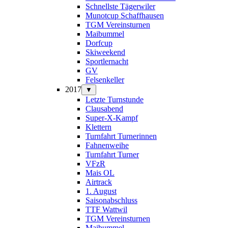
Schnellste Tägerwiler
Munotcup Schaffhausen
TGM Vereinsturnen
Maibummel
Dorfcup
Skiweekend
Sportlernacht
GV
Felsenkeller
2017
▼
Letzte Turnstunde
Clausabend
Super-X-Kampf
Klettern
Turnfahrt Turnerinnen
Fahnenweihe
Turnfahrt Turner
VFzR
Mais OL
Airtrack
1. August
Saisonabschluss
TTF Wattwil
TGM Vereinsturnen
Maibummel