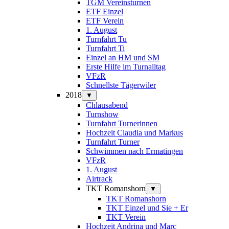
TGM Vereinsturnen
ETF Einzel
ETF Verein
1. August
Turnfahrt Tu
Turnfahrt Ti
Einzel an HM und SM
Erste Hilfe im Turnalltag
VFzR
Schnellste Tägerwiler
2018
▼
Chlausabend
Turnshow
Turnfahrt Turnerinnen
Hochzeit Claudia und Markus
Turnfahrt Turner
Schwimmen nach Ermatingen
VFzR
1. August
Airtrack
TKT Romanshorn
▼
TKT Romanshorn
TKT Einzel und Sie + Er
TKT Verein
Hochzeit Andrina und Marc