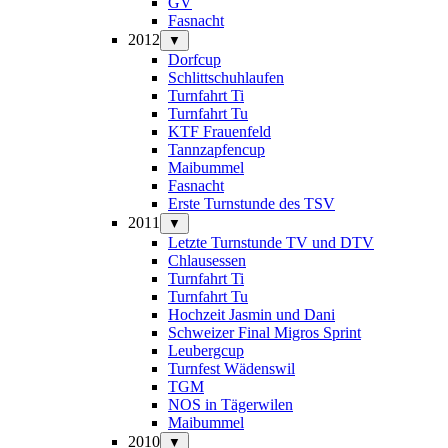
GV
Fasnacht
2012
▼
Dorfcup
Schlittschuhlaufen
Turnfahrt Ti
Turnfahrt Tu
KTF Frauenfeld
Tannzapfencup
Maibummel
Fasnacht
Erste Turnstunde des TSV
2011
▼
Letzte Turnstunde TV und DTV
Chlausessen
Turnfahrt Ti
Turnfahrt Tu
Hochzeit Jasmin und Dani
Schweizer Final Migros Sprint
Leubergcup
Turnfest Wädenswil
TGM
NOS in Tägerwilen
Maibummel
2010
▼