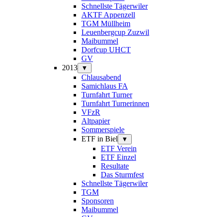
Schnellste Tägerwiler
AKTF Appenzell
TGM Müllheim
Leuenbergcup Zuzwil
Maibummel
Dorfcup UHCT
GV
2013
▼
Chlausabend
Samichlaus FA
Turnfahrt Turner
Turnfahrt Turnerinnen
VFzR
Altpapier
Sommerspiele
ETF in Biel
▼
ETF Verein
ETF Einzel
Resultate
Das Sturmfest
Schnellste Tägerwiler
TGM
Sponsoren
Maibummel