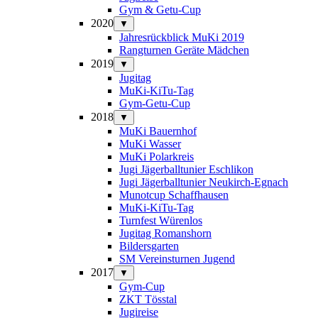
Gym & Getu-Cup
2020
▼
Jahresrückblick MuKi 2019
Rangturnen Geräte Mädchen
2019
▼
Jugitag
MuKi-KiTu-Tag
Gym-Getu-Cup
2018
▼
MuKi Bauernhof
MuKi Wasser
MuKi Polarkreis
Jugi Jägerballtunier Eschlikon
Jugi Jägerballtunier Neukirch-Egnach
Munotcup Schaffhausen
MuKi-KiTu-Tag
Turnfest Würenlos
Jugitag Romanshorn
Bildersgarten
SM Vereinsturnen Jugend
2017
▼
Gym-Cup
ZKT Tösstal
Jugireise