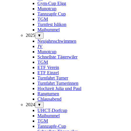
Gym-Cup Elgg
Munotcup
Tannzapfe Cup
TGM
Turnfest Islikon
Maibummel
2025
▼
Neujahrsschwimmen
JV
Munotcup
Schnellste Tägerwiler
TGM
ETF Verein
ETF Einzel
Turnfahrt Turner
Turnfahrt Turnerinnen
Hochzeit Julia und Paul
Rangturnen
Chlausabend
2024
▼
UHCT-Dorfcup
Maibummel
TGM
Tannzapfe-Cup