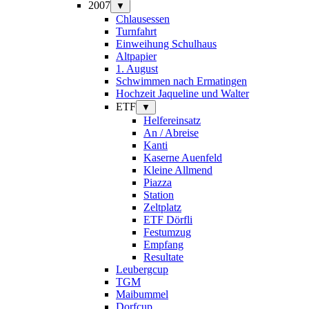
2007
▼
Chlausessen
Turnfahrt
Einweihung Schulhaus
Altpapier
1. August
Schwimmen nach Ermatingen
Hochzeit Jaqueline und Walter
ETF
▼
Helfereinsatz
An / Abreise
Kanti
Kaserne Auenfeld
Kleine Allmend
Piazza
Station
Zeltplatz
ETF Dörfli
Festumzug
Empfang
Resultate
Leubergcup
TGM
Maibummel
Dorfcup