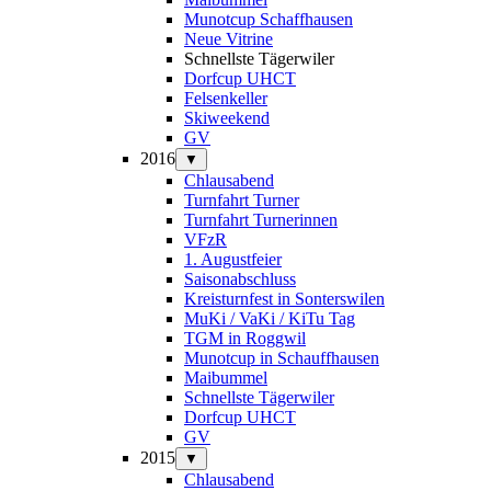
Munotcup Schaffhausen
Neue Vitrine
Schnellste Tägerwiler
Dorfcup UHCT
Felsenkeller
Skiweekend
GV
2016
▼
Chlausabend
Turnfahrt Turner
Turnfahrt Turnerinnen
VFzR
1. Augustfeier
Saisonabschluss
Kreisturnfest in Sonterswilen
MuKi / VaKi / KiTu Tag
TGM in Roggwil
Munotcup in Schauffhausen
Maibummel
Schnellste Tägerwiler
Dorfcup UHCT
GV
2015
▼
Chlausabend