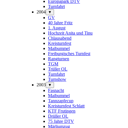
Europapark DTV
Turnfahrt
2004
▼
GV
40 Jahre Fritz
1. August
Hochzeit Anita und Tinu
Chlausabend
Kreisturnfest
Maibummel
Freiburgisches Turnfest
Rangturnen
TGM
Trüller OL
Turnfahrt
Turnshow
2003
▼
Fasnacht
Maibummel
Tannzapfecup
Kreisturnfest Schlatt
KTF Frutingen
Drüller OL
75 Jahre DTV
Märliumzug