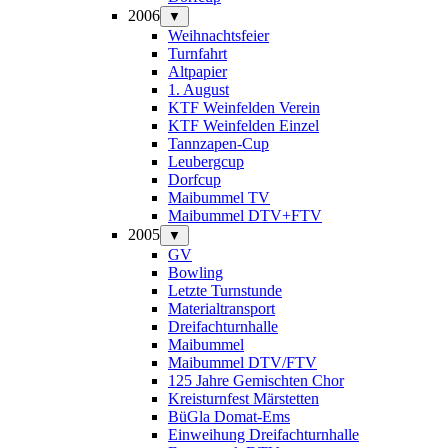
2006
▼
Weihnachtsfeier
Turnfahrt
Altpapier
1. August
KTF Weinfelden Verein
KTF Weinfelden Einzel
Tannzapen-Cup
Leubergcup
Dorfcup
Maibummel TV
Maibummel DTV+FTV
2005
▼
GV
Bowling
Letzte Turnstunde
Materialtransport
Dreifachturnhalle
Maibummel
Maibummel DTV/FTV
125 Jahre Gemischten Chor
Kreisturnfest Märstetten
BüGla Domat-Ems
Einweihung Dreifachturnhalle