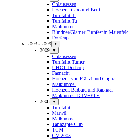
Chlausessen
Hochzeit Caro und Beni
Turnfahrt Ti
Turnfahrt Tu
Maibummel
Bündner/Glarner Turnfest in Maienfeld
Dorfcup
2003 - 2009
▼
2009
▼
Chlausessen
Turnfahrt Turner
UHCT Dorfcup
Fasnacht
Hochzeit von Fränzi und Gaguz
Maibummel
Hochzeit Barbara und Raphael
Maibummel DTV+FTV
2008
▼
Turnfahrt
Märwil
Maibummel
Tannzapfe-Cup
TGM
GV 2008