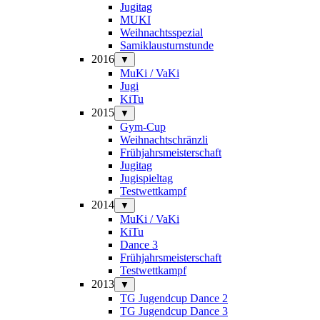
Jugitag
MUKI
Weihnachtsspezial
Samiklausturnstunde
2016
▼
MuKi / VaKi
Jugi
KiTu
2015
▼
Gym-Cup
Weihnachtschränzli
Frühjahrsmeisterschaft
Jugitag
Jugispieltag
Testwettkampf
2014
▼
MuKi / VaKi
KiTu
Dance 3
Frühjahrsmeisterschaft
Testwettkampf
2013
▼
TG Jugendcup Dance 2
TG Jugendcup Dance 3