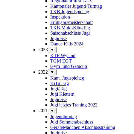
Regionalturnfest GLZ
Kantonaler Jugend-Turntag
TKB Jugendspieltag
Inspektion
Frühjahrsmeisterschaft
TKB Muki-Kitu-Tag
Saisonabschluss Jugi
Jugireise
Dance Kids 2024
2023
▼
KTF Wyland
TGM EGT
Gym- und Getucup
2022
▼
Kant. Jugispieltag
KiTu-Tag
Jugi-Tag
Jugi Klettern
Jugireise
Jugi letztes Traning 2022
2021
▼
Jugendturntag
Jugi Sommerabschluss
GeräteMädchen Abschlusstraining
Jugireise