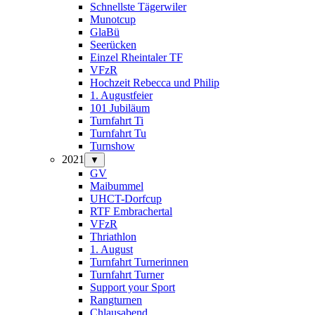
Schnellste Tägerwiler
Munotcup
GlaBü
Seerücken
Einzel Rheintaler TF
VFzR
Hochzeit Rebecca und Philip
1. Augustfeier
101 Jubiläum
Turnfahrt Ti
Turnfahrt Tu
Turnshow
2021
▼
GV
Maibummel
UHCT-Dorfcup
RTF Embrachertal
VFzR
Thriathlon
1. August
Turnfahrt Turnerinnen
Turnfahrt Turner
Support your Sport
Rangturnen
Chlausabend