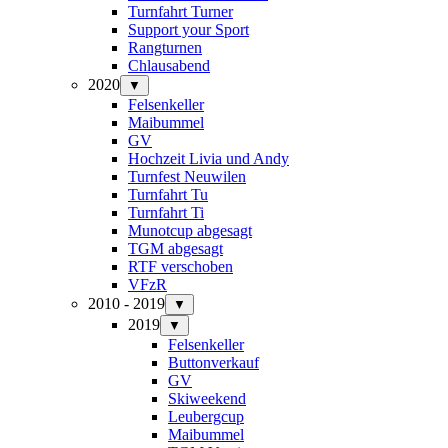
Turnfahrt Turner
Support your Sport
Rangturnen
Chlausabend
2020
▼
Felsenkeller
Maibummel
GV
Hochzeit Livia und Andy
Turnfest Neuwilen
Turnfahrt Tu
Turnfahrt Ti
Munotcup abgesagt
TGM abgesagt
RTF verschoben
VFzR
2010 - 2019
▼
2019
▼
Felsenkeller
Buttonverkauf
GV
Skiweekend
Leubergcup
Maibummel