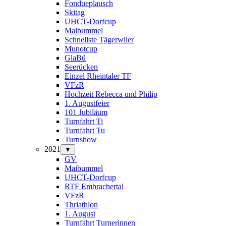
Fondueplausch
Skitag
UHCT-Dorfcup
Maibummel
Schnellste Tägerwiler
Munotcup
GlaBü
Seerücken
Einzel Rheintaler TF
VFzR
Hochzeit Rebecca und Philip
1. Augustfeier
101 Jubiläum
Turnfahrt Ti
Turnfahrt Tu
Turnshow
2021
▼
GV
Maibummel
UHCT-Dorfcup
RTF Embrachertal
VFzR
Thriathlon
1. August
Turnfahrt Turnerinnen