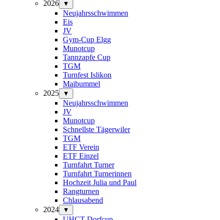
2026
▼
Neujahrsschwimmen
Eis
JV
Gym-Cup Elgg
Munotcup
Tannzapfe Cup
TGM
Turnfest Islikon
Maibummel
2025
▼
Neujahrsschwimmen
JV
Munotcup
Schnellste Tägerwiler
TGM
ETF Verein
ETF Einzel
Turnfahrt Turner
Turnfahrt Turnerinnen
Hochzeit Julia und Paul
Rangturnen
Chlausabend
2024
▼
UHCT-Dorfcup