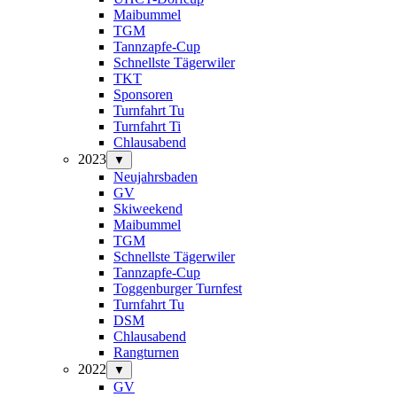
Maibummel
TGM
Tannzapfe-Cup
Schnellste Tägerwiler
TKT
Sponsoren
Turnfahrt Tu
Turnfahrt Ti
Chlausabend
2023
▼
Neujahrsbaden
GV
Skiweekend
Maibummel
TGM
Schnellste Tägerwiler
Tannzapfe-Cup
Toggenburger Turnfest
Turnfahrt Tu
DSM
Chlausabend
Rangturnen
2022
▼
GV