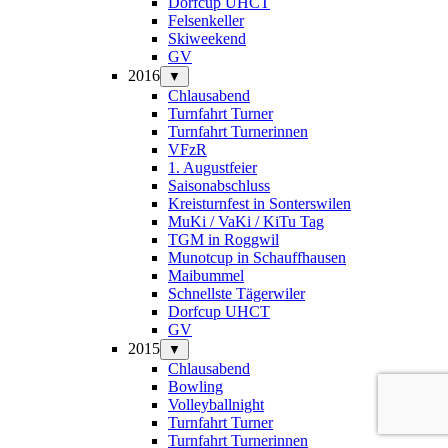
Dorfcup UHCT
Felsenkeller
Skiweekend
GV
2016
▼
Chlausabend
Turnfahrt Turner
Turnfahrt Turnerinnen
VFzR
1. Augustfeier
Saisonabschluss
Kreisturnfest in Sonterswilen
MuKi / VaKi / KiTu Tag
TGM in Roggwil
Munotcup in Schauffhausen
Maibummel
Schnellste Tägerwiler
Dorfcup UHCT
GV
2015
▼
Chlausabend
Bowling
Volleyballnight
Turnfahrt Turner
Turnfahrt Turnerinnen