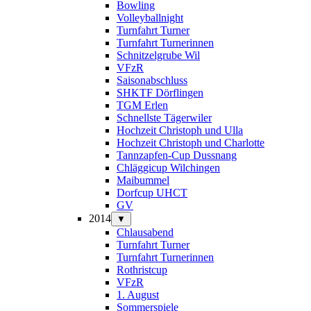
Bowling
Volleyballnight
Turnfahrt Turner
Turnfahrt Turnerinnen
Schnitzelgrube Wil
VFzR
Saisonabschluss
SHKTF Dörflingen
TGM Erlen
Schnellste Tägerwiler
Hochzeit Christoph und Ulla
Hochzeit Christoph und Charlotte
Tannzapfen-Cup Dussnang
Chläggicup Wilchingen
Maibummel
Dorfcup UHCT
GV
2014
▼
Chlausabend
Turnfahrt Turner
Turnfahrt Turnerinnen
Rothristcup
VFzR
1. August
Sommerspiele