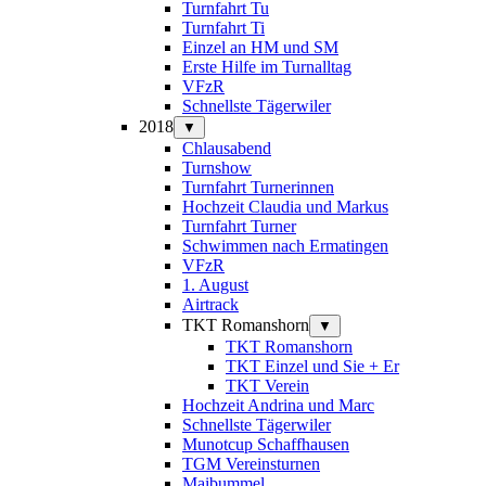
Turnfahrt Tu
Turnfahrt Ti
Einzel an HM und SM
Erste Hilfe im Turnalltag
VFzR
Schnellste Tägerwiler
2018
▼
Chlausabend
Turnshow
Turnfahrt Turnerinnen
Hochzeit Claudia und Markus
Turnfahrt Turner
Schwimmen nach Ermatingen
VFzR
1. August
Airtrack
TKT Romanshorn
▼
TKT Romanshorn
TKT Einzel und Sie + Er
TKT Verein
Hochzeit Andrina und Marc
Schnellste Tägerwiler
Munotcup Schaffhausen
TGM Vereinsturnen
Maibummel