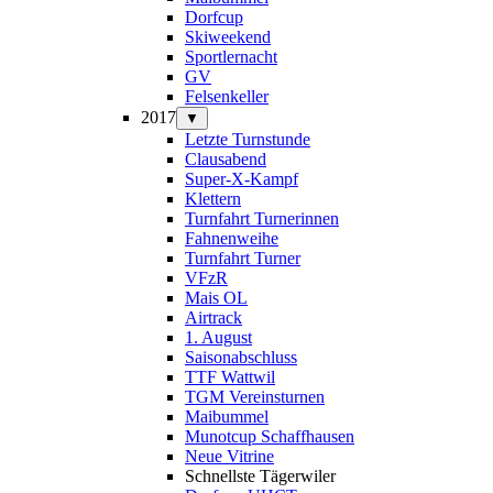
Dorfcup
Skiweekend
Sportlernacht
GV
Felsenkeller
2017
▼
Letzte Turnstunde
Clausabend
Super-X-Kampf
Klettern
Turnfahrt Turnerinnen
Fahnenweihe
Turnfahrt Turner
VFzR
Mais OL
Airtrack
1. August
Saisonabschluss
TTF Wattwil
TGM Vereinsturnen
Maibummel
Munotcup Schaffhausen
Neue Vitrine
Schnellste Tägerwiler