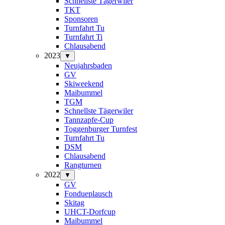
Schnellste Tägerwiler
TKT
Sponsoren
Turnfahrt Tu
Turnfahrt Ti
Chlausabend
2023
▼
Neujahrsbaden
GV
Skiweekend
Maibummel
TGM
Schnellste Tägerwiler
Tannzapfe-Cup
Toggenburger Turnfest
Turnfahrt Tu
DSM
Chlausabend
Rangturnen
2022
▼
GV
Fondueplausch
Skitag
UHCT-Dorfcup
Maibummel