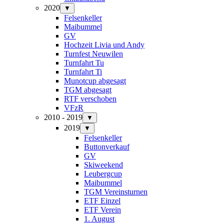
2020
▼
Felsenkeller
Maibummel
GV
Hochzeit Livia und Andy
Turnfest Neuwilen
Turnfahrt Tu
Turnfahrt Ti
Munotcup abgesagt
TGM abgesagt
RTF verschoben
VFzR
2010 - 2019
▼
2019
▼
Felsenkeller
Buttonverkauf
GV
Skiweekend
Leubergcup
Maibummel
TGM Vereinsturnen
ETF Einzel
ETF Verein
1. August