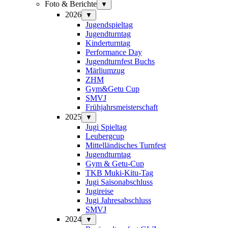
Foto & Berichte
▼
2026
▼
Jugendspieltag
Jugendturntag
Kinderturntag
Performance Day
Jugendturnfest Buchs
Märliumzug
ZHM
Gym&Getu Cup
SMVJ
Frühjahrsmeisterschaft
2025
▼
Jugi Spieltag
Leubergcup
Mittelländisches Turnfest
Jugendturntag
Gym & Getu-Cup
TKB Muki-Kitu-Tag
Jugi Saisonabschluss
Jugireise
Jugi Jahresabschluss
SMVJ
2024
▼