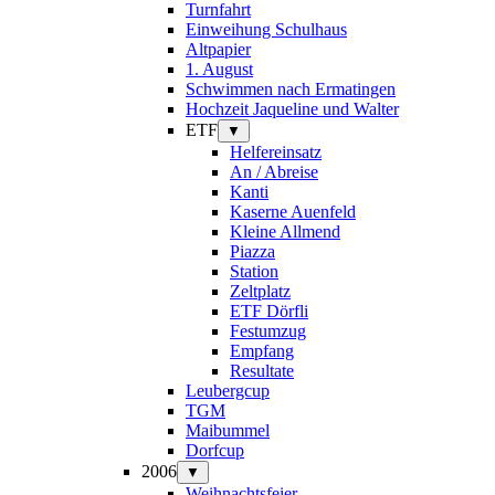
Turnfahrt
Einweihung Schulhaus
Altpapier
1. August
Schwimmen nach Ermatingen
Hochzeit Jaqueline und Walter
ETF
▼
Helfereinsatz
An / Abreise
Kanti
Kaserne Auenfeld
Kleine Allmend
Piazza
Station
Zeltplatz
ETF Dörfli
Festumzug
Empfang
Resultate
Leubergcup
TGM
Maibummel
Dorfcup
2006
▼
Weihnachtsfeier