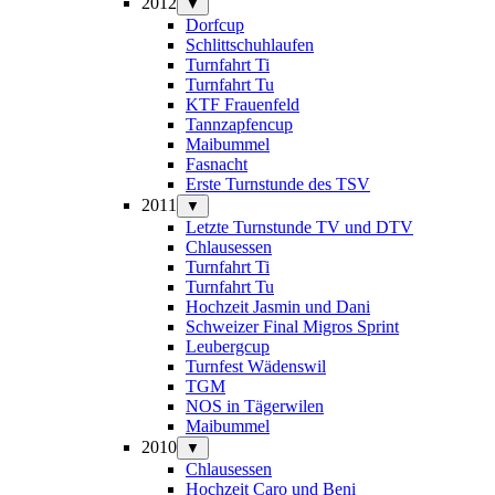
2012
▼
Dorfcup
Schlittschuhlaufen
Turnfahrt Ti
Turnfahrt Tu
KTF Frauenfeld
Tannzapfencup
Maibummel
Fasnacht
Erste Turnstunde des TSV
2011
▼
Letzte Turnstunde TV und DTV
Chlausessen
Turnfahrt Ti
Turnfahrt Tu
Hochzeit Jasmin und Dani
Schweizer Final Migros Sprint
Leubergcup
Turnfest Wädenswil
TGM
NOS in Tägerwilen
Maibummel
2010
▼
Chlausessen
Hochzeit Caro und Beni