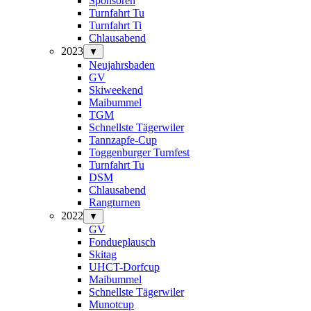
Sponsoren
Turnfahrt Tu
Turnfahrt Ti
Chlausabend
2023
▼
Neujahrsbaden
GV
Skiweekend
Maibummel
TGM
Schnellste Tägerwiler
Tannzapfe-Cup
Toggenburger Turnfest
Turnfahrt Tu
DSM
Chlausabend
Rangturnen
2022
▼
GV
Fondueplausch
Skitag
UHCT-Dorfcup
Maibummel
Schnellste Tägerwiler
Munotcup