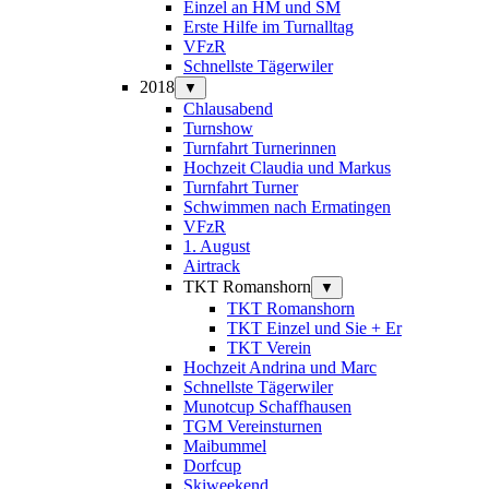
Einzel an HM und SM
Erste Hilfe im Turnalltag
VFzR
Schnellste Tägerwiler
2018
▼
Chlausabend
Turnshow
Turnfahrt Turnerinnen
Hochzeit Claudia und Markus
Turnfahrt Turner
Schwimmen nach Ermatingen
VFzR
1. August
Airtrack
TKT Romanshorn
▼
TKT Romanshorn
TKT Einzel und Sie + Er
TKT Verein
Hochzeit Andrina und Marc
Schnellste Tägerwiler
Munotcup Schaffhausen
TGM Vereinsturnen
Maibummel
Dorfcup
Skiweekend