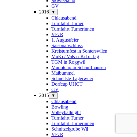
Skiweekend
GV
2016
▼
Chlausabend
Turnfahrt Turner
Turnfahrt Turnerinnen
VFzR
1. Augustfeier
Saisonabschluss
Kreisturnfest in Sonterswilen
MuKi / VaKi / KiTu Tag
TGM in Roggwil
Munotcup in Schauffhausen
Maibummel
Schnellste Tägerwiler
Dorfcup UHCT
GV
2015
▼
Chlausabend
Bowling
Volleyballnight
Turnfahrt Turner
Turnfahrt Turnerinnen
Schnitzelgrube Wil
VFzR