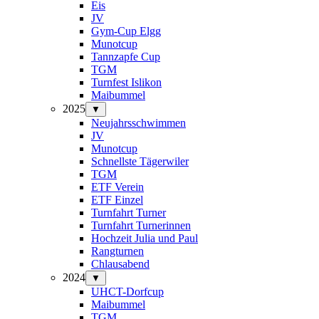
Eis
JV
Gym-Cup Elgg
Munotcup
Tannzapfe Cup
TGM
Turnfest Islikon
Maibummel
2025
▼
Neujahrsschwimmen
JV
Munotcup
Schnellste Tägerwiler
TGM
ETF Verein
ETF Einzel
Turnfahrt Turner
Turnfahrt Turnerinnen
Hochzeit Julia und Paul
Rangturnen
Chlausabend
2024
▼
UHCT-Dorfcup
Maibummel
TGM