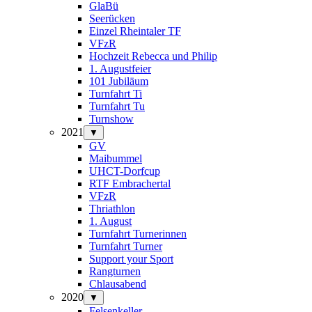
GlaBü
Seerücken
Einzel Rheintaler TF
VFzR
Hochzeit Rebecca und Philip
1. Augustfeier
101 Jubiläum
Turnfahrt Ti
Turnfahrt Tu
Turnshow
2021
▼
GV
Maibummel
UHCT-Dorfcup
RTF Embrachertal
VFzR
Thriathlon
1. August
Turnfahrt Turnerinnen
Turnfahrt Turner
Support your Sport
Rangturnen
Chlausabend
2020
▼
Felsenkeller