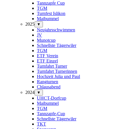
Tannzapfe Cup
TGM
Turnfest Islikon
Maibummel
2025
▼
Neujahrsschwimmen
JV
Munotcup
Schnellste Tägerwiler
TGM
ETF Verein
ETF Einzel
Turnfahrt Turner
Turnfahrt Turnerinnen
Hochzeit Julia und Paul
Rangturnen
Chlausabend
2024
▼
UHCT-Dorfcup
Maibummel
TGM
Tannzapfe-Cup
Schnellste Tägerwiler
TKT