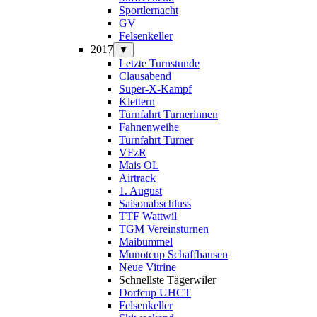
Sportlernacht
GV
Felsenkeller
2017
▼
Letzte Turnstunde
Clausabend
Super-X-Kampf
Klettern
Turnfahrt Turnerinnen
Fahnenweihe
Turnfahrt Turner
VFzR
Mais OL
Airtrack
1. August
Saisonabschluss
TTF Wattwil
TGM Vereinsturnen
Maibummel
Munotcup Schaffhausen
Neue Vitrine
Schnellste Tägerwiler
Dorfcup UHCT
Felsenkeller