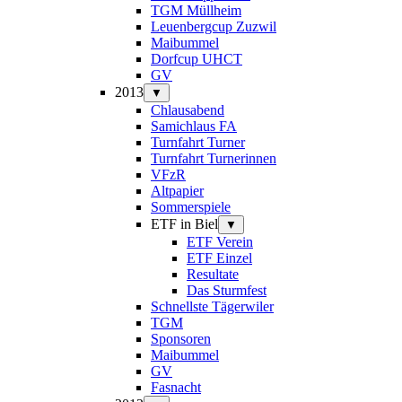
TGM Müllheim
Leuenbergcup Zuzwil
Maibummel
Dorfcup UHCT
GV
2013
▼
Chlausabend
Samichlaus FA
Turnfahrt Turner
Turnfahrt Turnerinnen
VFzR
Altpapier
Sommerspiele
ETF in Biel
▼
ETF Verein
ETF Einzel
Resultate
Das Sturmfest
Schnellste Tägerwiler
TGM
Sponsoren
Maibummel
GV
Fasnacht