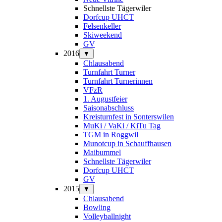
Schnellste Tägerwiler
Dorfcup UHCT
Felsenkeller
Skiweekend
GV
2016
▼
Chlausabend
Turnfahrt Turner
Turnfahrt Turnerinnen
VFzR
1. Augustfeier
Saisonabschluss
Kreisturnfest in Sonterswilen
MuKi / VaKi / KiTu Tag
TGM in Roggwil
Munotcup in Schauffhausen
Maibummel
Schnellste Tägerwiler
Dorfcup UHCT
GV
2015
▼
Chlausabend
Bowling
Volleyballnight