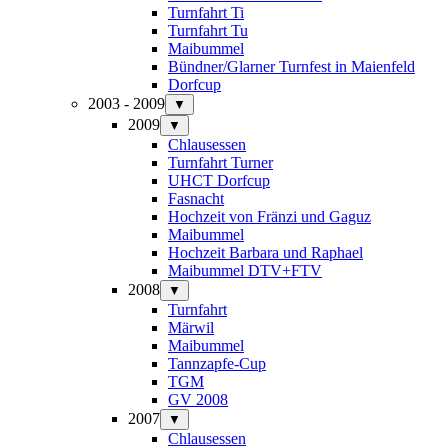
Turnfahrt Ti
Turnfahrt Tu
Maibummel
Bündner/Glarner Turnfest in Maienfeld
Dorfcup
2003 - 2009
▼
2009
▼
Chlausessen
Turnfahrt Turner
UHCT Dorfcup
Fasnacht
Hochzeit von Fränzi und Gaguz
Maibummel
Hochzeit Barbara und Raphael
Maibummel DTV+FTV
2008
▼
Turnfahrt
Märwil
Maibummel
Tannzapfe-Cup
TGM
GV 2008
2007
▼
Chlausessen