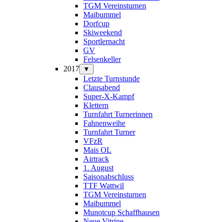
TGM Vereinsturnen
Maibummel
Dorfcup
Skiweekend
Sportlernacht
GV
Felsenkeller
2017
▼
Letzte Turnstunde
Clausabend
Super-X-Kampf
Klettern
Turnfahrt Turnerinnen
Fahnenweihe
Turnfahrt Turner
VFzR
Mais OL
Airtrack
1. August
Saisonabschluss
TTF Wattwil
TGM Vereinsturnen
Maibummel
Munotcup Schaffhausen
Neue Vitrine