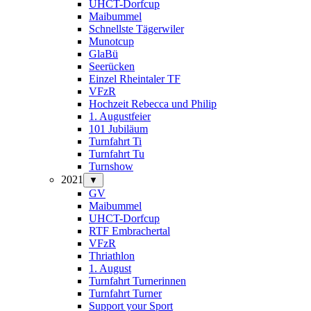
UHCT-Dorfcup
Maibummel
Schnellste Tägerwiler
Munotcup
GlaBü
Seerücken
Einzel Rheintaler TF
VFzR
Hochzeit Rebecca und Philip
1. Augustfeier
101 Jubiläum
Turnfahrt Ti
Turnfahrt Tu
Turnshow
2021
▼
GV
Maibummel
UHCT-Dorfcup
RTF Embrachertal
VFzR
Thriathlon
1. August
Turnfahrt Turnerinnen
Turnfahrt Turner
Support your Sport