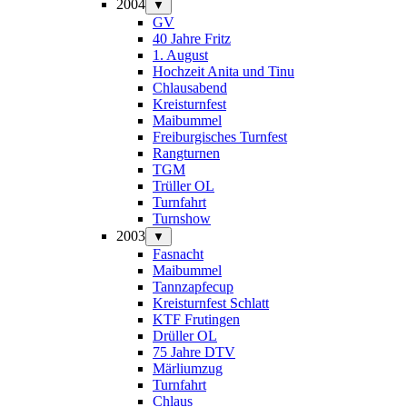
2004
▼
GV
40 Jahre Fritz
1. August
Hochzeit Anita und Tinu
Chlausabend
Kreisturnfest
Maibummel
Freiburgisches Turnfest
Rangturnen
TGM
Trüller OL
Turnfahrt
Turnshow
2003
▼
Fasnacht
Maibummel
Tannzapfecup
Kreisturnfest Schlatt
KTF Frutingen
Drüller OL
75 Jahre DTV
Märliumzug
Turnfahrt
Chlaus