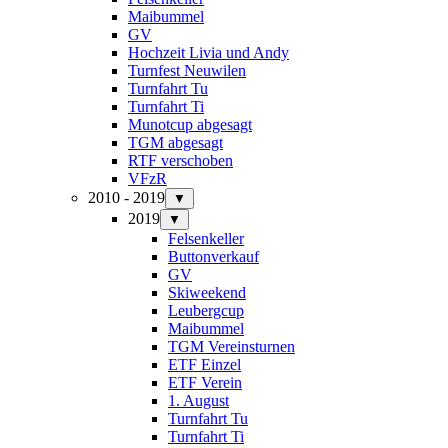
Maibummel
GV
Hochzeit Livia und Andy
Turnfest Neuwilen
Turnfahrt Tu
Turnfahrt Ti
Munotcup abgesagt
TGM abgesagt
RTF verschoben
VFzR
2010 - 2019
▼
2019
▼
Felsenkeller
Buttonverkauf
GV
Skiweekend
Leubergcup
Maibummel
TGM Vereinsturnen
ETF Einzel
ETF Verein
1. August
Turnfahrt Tu
Turnfahrt Ti