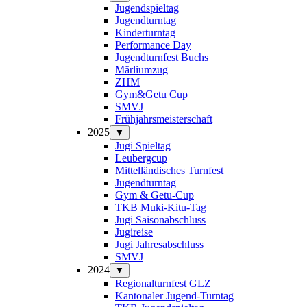
Jugendspieltag
Jugendturntag
Kinderturntag
Performance Day
Jugendturnfest Buchs
Märliumzug
ZHM
Gym&Getu Cup
SMVJ
Frühjahrsmeisterschaft
2025
▼
Jugi Spieltag
Leubergcup
Mittelländisches Turnfest
Jugendturntag
Gym & Getu-Cup
TKB Muki-Kitu-Tag
Jugi Saisonabschluss
Jugireise
Jugi Jahresabschluss
SMVJ
2024
▼
Regionalturnfest GLZ
Kantonaler Jugend-Turntag