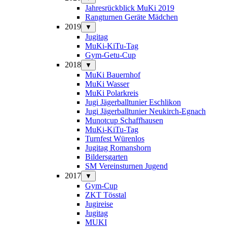
Jahresrückblick MuKi 2019
Rangturnen Geräte Mädchen
2019
▼
Jugitag
MuKi-KiTu-Tag
Gym-Getu-Cup
2018
▼
MuKi Bauernhof
MuKi Wasser
MuKi Polarkreis
Jugi Jägerballtunier Eschlikon
Jugi Jägerballtunier Neukirch-Egnach
Munotcup Schaffhausen
MuKi-KiTu-Tag
Turnfest Würenlos
Jugitag Romanshorn
Bildersgarten
SM Vereinsturnen Jugend
2017
▼
Gym-Cup
ZKT Tösstal
Jugireise
Jugitag
MUKI