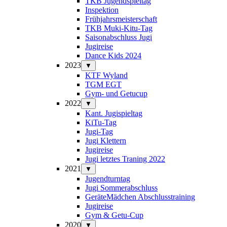
TKB Jugendspieltag
Inspektion
Frühjahrsmeisterschaft
TKB Muki-Kitu-Tag
Saisonabschluss Jugi
Jugireise
Dance Kids 2024
2023
▼
KTF Wyland
TGM EGT
Gym- und Getucup
2022
▼
Kant. Jugispieltag
KiTu-Tag
Jugi-Tag
Jugi Klettern
Jugireise
Jugi letztes Traning 2022
2021
▼
Jugendturntag
Jugi Sommerabschluss
GeräteMädchen Abschlusstraining
Jugireise
Gym & Getu-Cup
2020
▼