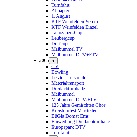
Turnfahrt
Altpapier
1. August
KTF Weinfelden Verein
KTF Weinfelden Einzel
Tannzapen-Cup
Leubergcup
Dorfcup
Maibummel TV
Maibummel DTV+FTV
2005
▼
GV
Bowling
Letzte Turnstunde
Materialtransport
Dreifachturnhalle
Maibummel
Maibummel DTV/FTV
125 Jahre Gemischten Chor
Kreisturnfest Märstetten
BüGla Domat-Ems
Einweihung Dreifachturnhalle
Europapark DTV
Turnfahrt