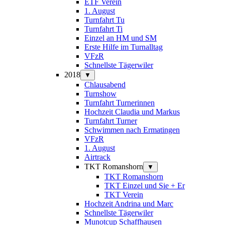
ETF Verein
1. August
Turnfahrt Tu
Turnfahrt Ti
Einzel an HM und SM
Erste Hilfe im Turnalltag
VFzR
Schnellste Tägerwiler
2018
▼
Chlausabend
Turnshow
Turnfahrt Turnerinnen
Hochzeit Claudia und Markus
Turnfahrt Turner
Schwimmen nach Ermatingen
VFzR
1. August
Airtrack
TKT Romanshorn
▼
TKT Romanshorn
TKT Einzel und Sie + Er
TKT Verein
Hochzeit Andrina und Marc
Schnellste Tägerwiler
Munotcup Schaffhausen