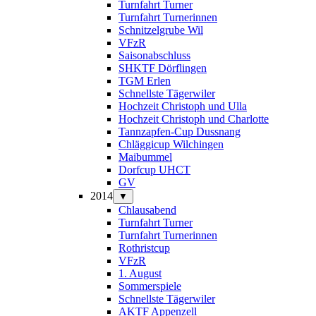
Turnfahrt Turner
Turnfahrt Turnerinnen
Schnitzelgrube Wil
VFzR
Saisonabschluss
SHKTF Dörflingen
TGM Erlen
Schnellste Tägerwiler
Hochzeit Christoph und Ulla
Hochzeit Christoph und Charlotte
Tannzapfen-Cup Dussnang
Chläggicup Wilchingen
Maibummel
Dorfcup UHCT
GV
2014
▼
Chlausabend
Turnfahrt Turner
Turnfahrt Turnerinnen
Rothristcup
VFzR
1. August
Sommerspiele
Schnellste Tägerwiler
AKTF Appenzell