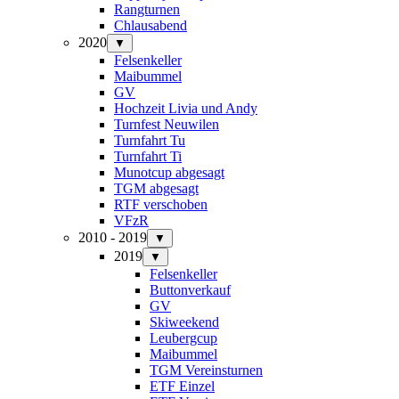
Rangturnen
Chlausabend
2020
▼
Felsenkeller
Maibummel
GV
Hochzeit Livia und Andy
Turnfest Neuwilen
Turnfahrt Tu
Turnfahrt Ti
Munotcup abgesagt
TGM abgesagt
RTF verschoben
VFzR
2010 - 2019
▼
2019
▼
Felsenkeller
Buttonverkauf
GV
Skiweekend
Leubergcup
Maibummel
TGM Vereinsturnen
ETF Einzel