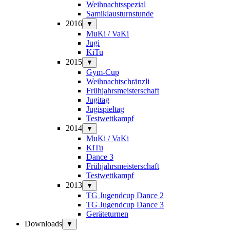
Weihnachtsspezial
Samiklausturnstunde
2016
▼
MuKi / VaKi
Jugi
KiTu
2015
▼
Gym-Cup
Weihnachtschränzli
Frühjahrsmeisterschaft
Jugitag
Jugispieltag
Testwettkampf
2014
▼
MuKi / VaKi
KiTu
Dance 3
Frühjahrsmeisterschaft
Testwettkampf
2013
▼
TG Jugendcup Dance 2
TG Jugendcup Dance 3
Geräteturnen
Downloads
▼