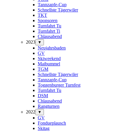
Tannzapfe-Cup
Schnellste Tägerwiler
TKT
Sponsoren
Turnfahrt Tu
Turnfahrt Ti
Chlausabend
2023
▼
Neujahrsbaden
GV
Skiweekend
Maibummel
TGM
Schnellste Tägerwiler
Tannzapfe-Cup
Toggenburger Turnfest
Turnfahrt Tu
DSM
Chlausabend
Rangturnen
2022
▼
GV
Fondueplausch
Skitag