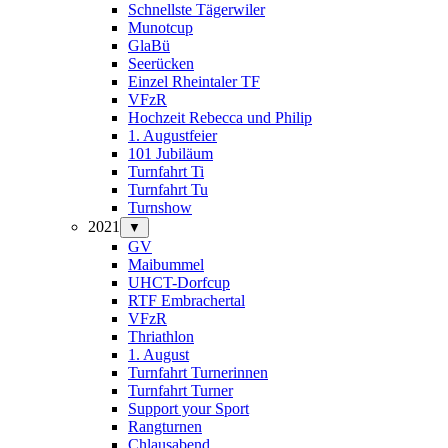
Schnellste Tägerwiler
Munotcup
GlaBü
Seerücken
Einzel Rheintaler TF
VFzR
Hochzeit Rebecca und Philip
1. Augustfeier
101 Jubiläum
Turnfahrt Ti
Turnfahrt Tu
Turnshow
2021
▼
GV
Maibummel
UHCT-Dorfcup
RTF Embrachertal
VFzR
Thriathlon
1. August
Turnfahrt Turnerinnen
Turnfahrt Turner
Support your Sport
Rangturnen
Chlausabend