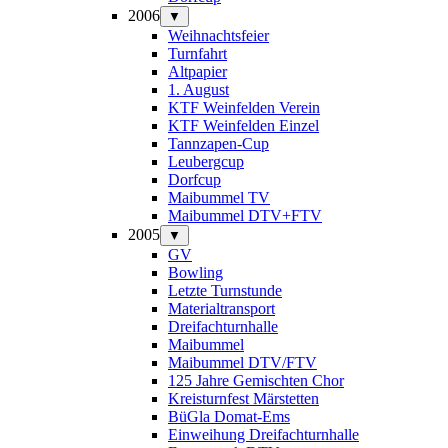
2006
▼
Weihnachtsfeier
Turnfahrt
Altpapier
1. August
KTF Weinfelden Verein
KTF Weinfelden Einzel
Tannzapen-Cup
Leubergcup
Dorfcup
Maibummel TV
Maibummel DTV+FTV
2005
▼
GV
Bowling
Letzte Turnstunde
Materialtransport
Dreifachturnhalle
Maibummel
Maibummel DTV/FTV
125 Jahre Gemischten Chor
Kreisturnfest Märstetten
BüGla Domat-Ems
Einweihung Dreifachturnhalle