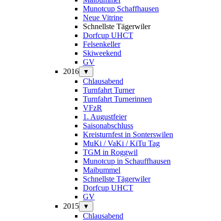
Munotcup Schaffhausen
Neue Vitrine
Schnellste Tägerwiler
Dorfcup UHCT
Felsenkeller
Skiweekend
GV
2016
▼
Chlausabend
Turnfahrt Turner
Turnfahrt Turnerinnen
VFzR
1. Augustfeier
Saisonabschluss
Kreisturnfest in Sonterswilen
MuKi / VaKi / KiTu Tag
TGM in Roggwil
Munotcup in Schauffhausen
Maibummel
Schnellste Tägerwiler
Dorfcup UHCT
GV
2015
▼
Chlausabend