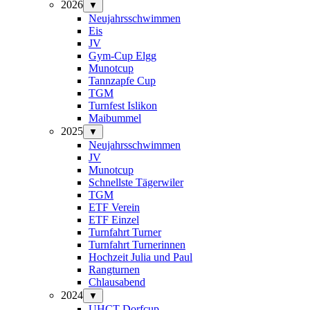
2026
▼
Neujahrsschwimmen
Eis
JV
Gym-Cup Elgg
Munotcup
Tannzapfe Cup
TGM
Turnfest Islikon
Maibummel
2025
▼
Neujahrsschwimmen
JV
Munotcup
Schnellste Tägerwiler
TGM
ETF Verein
ETF Einzel
Turnfahrt Turner
Turnfahrt Turnerinnen
Hochzeit Julia und Paul
Rangturnen
Chlausabend
2024
▼
UHCT-Dorfcup