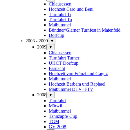
Chlausessen
Hochzeit Caro und Beni
Turnfahrt Ti
Turnfahrt Tu
Maibummel
Bündner/Glarner Turnfest in Maienfeld
Dorfcup
2003 - 2009
▼
2009
▼
Chlausessen
Turnfahrt Turner
UHCT Dorfcup
Fasnacht
Hochzeit von Fränzi und Gaguz
Maibummel
Hochzeit Barbara und Raphael
Maibummel DTV+FTV
2008
▼
Turnfahrt
Märwil
Maibummel
Tannzapfe-Cup
TGM
GV 2008