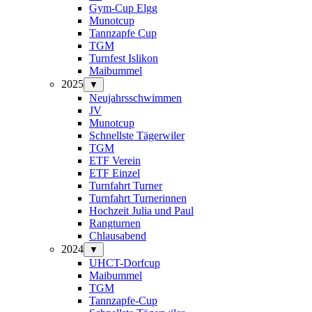
Gym-Cup Elgg
Munotcup
Tannzapfe Cup
TGM
Turnfest Islikon
Maibummel
2025
▼
Neujahrsschwimmen
JV
Munotcup
Schnellste Tägerwiler
TGM
ETF Verein
ETF Einzel
Turnfahrt Turner
Turnfahrt Turnerinnen
Hochzeit Julia und Paul
Rangturnen
Chlausabend
2024
▼
UHCT-Dorfcup
Maibummel
TGM
Tannzapfe-Cup