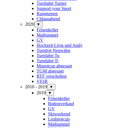
Turnfahrt Turner
Support your Sport
Rangturnen
Chlausabend
2020
▼
Felsenkeller
Maibummel
GV
Hochzeit Livia und Andy
Turnfest Neuwilen
Turnfahrt Tu
Turnfahrt Ti
Munotcup abgesagt
TGM abgesagt
RTF verschoben
VFzR
2010 - 2019
▼
2019
▼
Felsenkeller
Buttonverkauf
GV
Skiweekend
Leubergcup
Maibummel