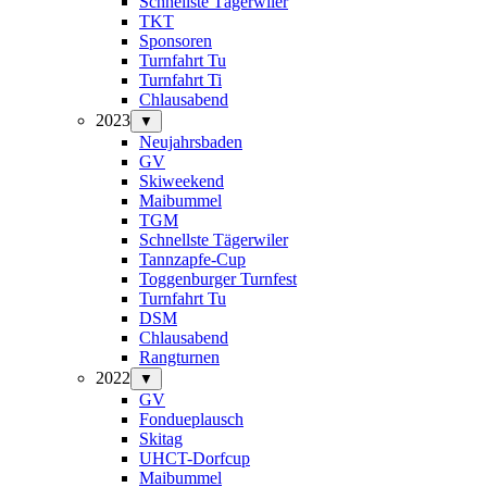
Schnellste Tägerwiler
TKT
Sponsoren
Turnfahrt Tu
Turnfahrt Ti
Chlausabend
2023
▼
Neujahrsbaden
GV
Skiweekend
Maibummel
TGM
Schnellste Tägerwiler
Tannzapfe-Cup
Toggenburger Turnfest
Turnfahrt Tu
DSM
Chlausabend
Rangturnen
2022
▼
GV
Fondueplausch
Skitag
UHCT-Dorfcup
Maibummel