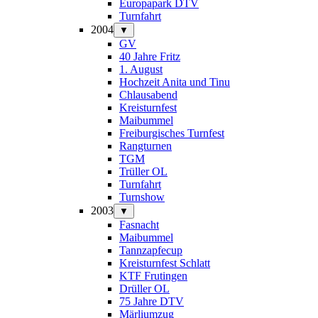
Europapark DTV
Turnfahrt
2004
▼
GV
40 Jahre Fritz
1. August
Hochzeit Anita und Tinu
Chlausabend
Kreisturnfest
Maibummel
Freiburgisches Turnfest
Rangturnen
TGM
Trüller OL
Turnfahrt
Turnshow
2003
▼
Fasnacht
Maibummel
Tannzapfecup
Kreisturnfest Schlatt
KTF Frutingen
Drüller OL
75 Jahre DTV
Märliumzug