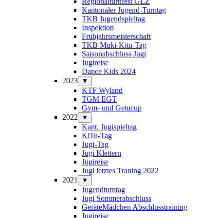
Regionalturnfest GLZ
Kantonaler Jugend-Turntag
TKB Jugendspieltag
Inspektion
Frühjahrsmeisterschaft
TKB Muki-Kitu-Tag
Saisonabschluss Jugi
Jugireise
Dance Kids 2024
2023
▼
KTF Wyland
TGM EGT
Gym- und Getucup
2022
▼
Kant. Jugispieltag
KiTu-Tag
Jugi-Tag
Jugi Klettern
Jugireise
Jugi letztes Traning 2022
2021
▼
Jugendturntag
Jugi Sommerabschluss
GeräteMädchen Abschlusstraining
Jugireise