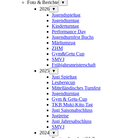
Foto & Berichte
▼
2026
▼
Jugendspieltag
Jugendturntag
Kinderturntag
Performance Day
Jugendturnfest Buchs
Märliumzug
ZHM
Gym&Getu Cup
SMVJ
Frühjahrsmeisterschaft
2025
▼
Jugi Spieltag
Leubergcup
Mittelländisches Turnfest
Jugendturntag
Gym & Getu-Cup
TKB Muki-Kitu-Tag
Jugi Saisonabschluss
Jugireise
Jugi Jahresabschluss
SMVJ
2024
▼