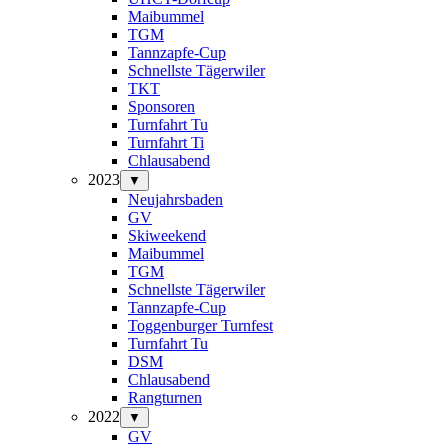
Maibummel
TGM
Tannzapfe-Cup
Schnellste Tägerwiler
TKT
Sponsoren
Turnfahrt Tu
Turnfahrt Ti
Chlausabend
2023
▼
Neujahrsbaden
GV
Skiweekend
Maibummel
TGM
Schnellste Tägerwiler
Tannzapfe-Cup
Toggenburger Turnfest
Turnfahrt Tu
DSM
Chlausabend
Rangturnen
2022
▼
GV