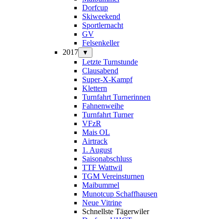
Dorfcup
Skiweekend
Sportlernacht
GV
Felsenkeller
2017
▼
Letzte Turnstunde
Clausabend
Super-X-Kampf
Klettern
Turnfahrt Turnerinnen
Fahnenweihe
Turnfahrt Turner
VFzR
Mais OL
Airtrack
1. August
Saisonabschluss
TTF Wattwil
TGM Vereinsturnen
Maibummel
Munotcup Schaffhausen
Neue Vitrine
Schnellste Tägerwiler