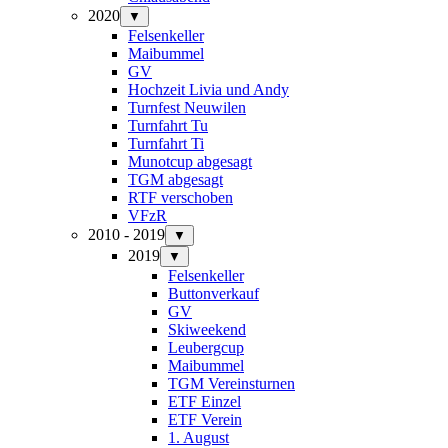
2020
▼
Felsenkeller
Maibummel
GV
Hochzeit Livia und Andy
Turnfest Neuwilen
Turnfahrt Tu
Turnfahrt Ti
Munotcup abgesagt
TGM abgesagt
RTF verschoben
VFzR
2010 - 2019
▼
2019
▼
Felsenkeller
Buttonverkauf
GV
Skiweekend
Leubergcup
Maibummel
TGM Vereinsturnen
ETF Einzel
ETF Verein
1. August