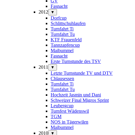
GV
Fasnacht
2012
▼
Dorfcup
Schlittschuhlaufen
Turnfahrt Ti
Turnfahrt Tu
KTF Frauenfeld
Tannzapfencup
Maibummel
Fasnacht
Erste Turnstunde des TSV
2011
▼
Letzte Turnstunde TV und DTV
Chlausessen
Turnfahrt Ti
Turnfahrt Tu
Hochzeit Jasmin und Dani
Schweizer Final Migros Sprint
Leubergcup
Turnfest Wädenswil
TGM
NOS in Tägerwilen
Maibummel
2010
▼