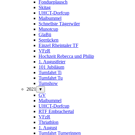
Fondueplausch
Skitag
UHCT-Dorfcup
Maibummel
Schnellste Tägerwiler
Munotcup
GlaBü
Seerücken
Einzel Rheintaler TF
VFzR
Hochzeit Rebecca und Philip
1. Augustfeier
101 Jubiläum
Turnfahrt Ti
Turnfahrt Tu
Turnshow
2021
▼
GV
Maibummel
UHCT-Dorfcup
RTF Embrachertal
VFzR
Thriathlon
1. August
Turnfahrt Turnerinnen