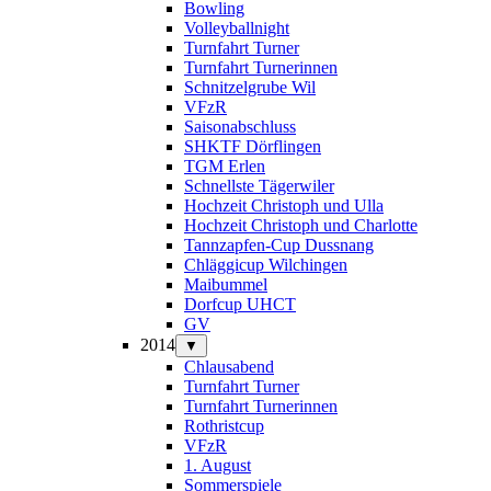
Bowling
Volleyballnight
Turnfahrt Turner
Turnfahrt Turnerinnen
Schnitzelgrube Wil
VFzR
Saisonabschluss
SHKTF Dörflingen
TGM Erlen
Schnellste Tägerwiler
Hochzeit Christoph und Ulla
Hochzeit Christoph und Charlotte
Tannzapfen-Cup Dussnang
Chläggicup Wilchingen
Maibummel
Dorfcup UHCT
GV
2014
▼
Chlausabend
Turnfahrt Turner
Turnfahrt Turnerinnen
Rothristcup
VFzR
1. August
Sommerspiele