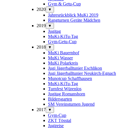
Gym & Getu-Cup
2020
▼
Jahresrückblick MuKi 2019
Rangturnen Geräte Mädchen
2019
▼
Jugitag
MuKi-KiTu-Tag
Gym-Getu-Cup
2018
▼
MuKi Bauernhof
MuKi Wasser
MuKi Polarkreis
Jugi Jägerballtunier Eschlikon
Jugi Jägerballtunier Neukirch-Egnach
Munotcup Schaffhausen
MuKi-KiTu-Tag
Turnfest Würenlos
Jugitag Romanshorn
Bildersgarten
SM Vereinsturnen Jugend
2017
▼
Gym-Cup
ZKT Tösstal
Jugireise