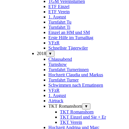
TGM Vereinsturnen
ETF Einzel
ETF Verein
1. August
Turnfahrt Tu
Turnfahrt Ti
Einzel an HM und SM
Erste Hilfe im Turnalltag
VFzR
Schnellste Tägerwiler
2018
▼
Chlausabend
Turnshow
Turnfahrt Turnerinnen
Hochzeit Claudia und Markus
Turnfahrt Turner
Schwimmen nach Ermatingen
VFzR
1. August
Airtrack
TKT Romanshorn
▼
TKT Romanshorn
TKT Einzel und Sie + Er
TKT Verein
Hochzeit Andrina und Marc