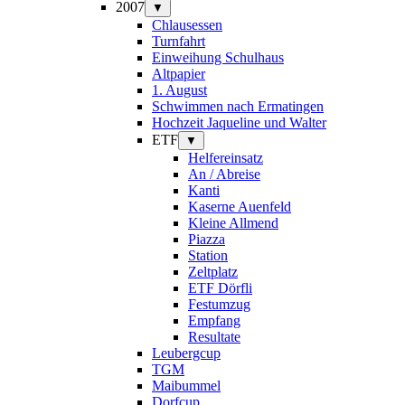
2007
▼
Chlausessen
Turnfahrt
Einweihung Schulhaus
Altpapier
1. August
Schwimmen nach Ermatingen
Hochzeit Jaqueline und Walter
ETF
▼
Helfereinsatz
An / Abreise
Kanti
Kaserne Auenfeld
Kleine Allmend
Piazza
Station
Zeltplatz
ETF Dörfli
Festumzug
Empfang
Resultate
Leubergcup
TGM
Maibummel
Dorfcup