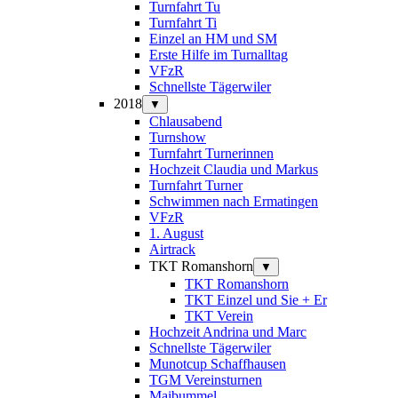
Turnfahrt Tu
Turnfahrt Ti
Einzel an HM und SM
Erste Hilfe im Turnalltag
VFzR
Schnellste Tägerwiler
2018
▼
Chlausabend
Turnshow
Turnfahrt Turnerinnen
Hochzeit Claudia und Markus
Turnfahrt Turner
Schwimmen nach Ermatingen
VFzR
1. August
Airtrack
TKT Romanshorn
▼
TKT Romanshorn
TKT Einzel und Sie + Er
TKT Verein
Hochzeit Andrina und Marc
Schnellste Tägerwiler
Munotcup Schaffhausen
TGM Vereinsturnen
Maibummel