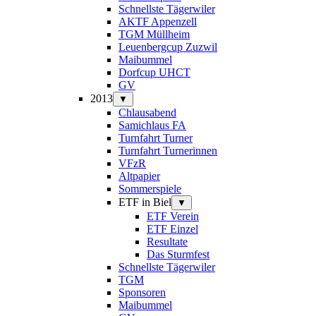
Schnellste Tägerwiler
AKTF Appenzell
TGM Müllheim
Leuenbergcup Zuzwil
Maibummel
Dorfcup UHCT
GV
2013
▼
Chlausabend
Samichlaus FA
Turnfahrt Turner
Turnfahrt Turnerinnen
VFzR
Altpapier
Sommerspiele
ETF in Biel
▼
ETF Verein
ETF Einzel
Resultate
Das Sturmfest
Schnellste Tägerwiler
TGM
Sponsoren
Maibummel