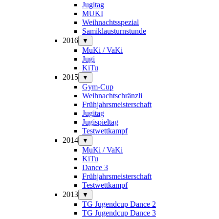
Jugitag
MUKI
Weihnachtsspezial
Samiklausturnstunde
2016
▼
MuKi / VaKi
Jugi
KiTu
2015
▼
Gym-Cup
Weihnachtschränzli
Frühjahrsmeisterschaft
Jugitag
Jugispieltag
Testwettkampf
2014
▼
MuKi / VaKi
KiTu
Dance 3
Frühjahrsmeisterschaft
Testwettkampf
2013
▼
TG Jugendcup Dance 2
TG Jugendcup Dance 3