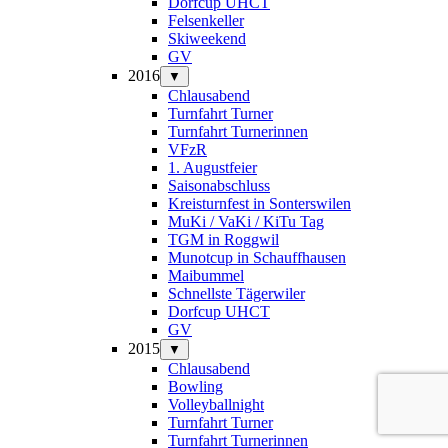
Dorfcup UHCT
Felsenkeller
Skiweekend
GV
2016
▼
Chlausabend
Turnfahrt Turner
Turnfahrt Turnerinnen
VFzR
1. Augustfeier
Saisonabschluss
Kreisturnfest in Sonterswilen
MuKi / VaKi / KiTu Tag
TGM in Roggwil
Munotcup in Schauffhausen
Maibummel
Schnellste Tägerwiler
Dorfcup UHCT
GV
2015
▼
Chlausabend
Bowling
Volleyballnight
Turnfahrt Turner
Turnfahrt Turnerinnen