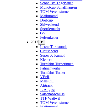
Schnellste Tägerwiler
Munotcup Schaffhausen
TGM Vereinsturnen
Maibummel
Dorfcup
Skiweekend
Sportlernacht
GV
Felsenkeller
2017
▼
Letzte Turnstunde
Clausabend
Super-X-Kampf
Klettern
Turnfahrt Turnerinnen
Fahnenweihe
Turnfahrt Turner
VFzR
Mais OL
Airtrack
1. August
Saisonabschluss
TTF Wattwil
TGM Vereinsturnen
Maibummel