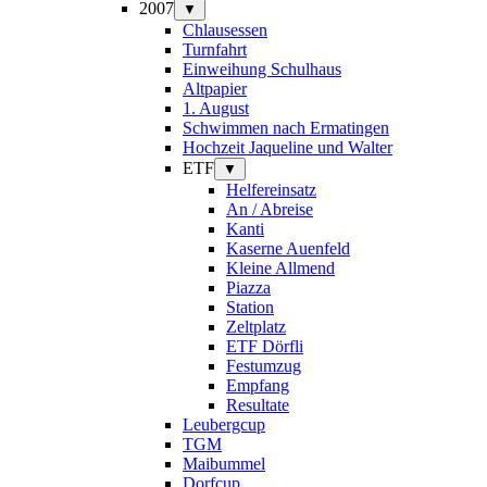
2007
▼
Chlausessen
Turnfahrt
Einweihung Schulhaus
Altpapier
1. August
Schwimmen nach Ermatingen
Hochzeit Jaqueline und Walter
ETF
▼
Helfereinsatz
An / Abreise
Kanti
Kaserne Auenfeld
Kleine Allmend
Piazza
Station
Zeltplatz
ETF Dörfli
Festumzug
Empfang
Resultate
Leubergcup
TGM
Maibummel
Dorfcup