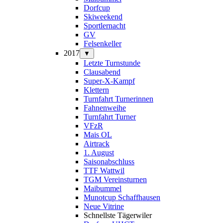
Dorfcup
Skiweekend
Sportlernacht
GV
Felsenkeller
2017
▼
Letzte Turnstunde
Clausabend
Super-X-Kampf
Klettern
Turnfahrt Turnerinnen
Fahnenweihe
Turnfahrt Turner
VFzR
Mais OL
Airtrack
1. August
Saisonabschluss
TTF Wattwil
TGM Vereinsturnen
Maibummel
Munotcup Schaffhausen
Neue Vitrine
Schnellste Tägerwiler