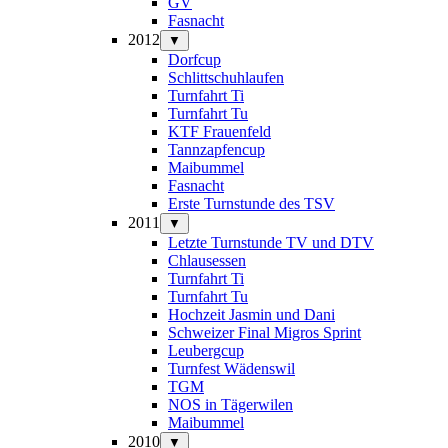
GV
Fasnacht
2012
▼
Dorfcup
Schlittschuhlaufen
Turnfahrt Ti
Turnfahrt Tu
KTF Frauenfeld
Tannzapfencup
Maibummel
Fasnacht
Erste Turnstunde des TSV
2011
▼
Letzte Turnstunde TV und DTV
Chlausessen
Turnfahrt Ti
Turnfahrt Tu
Hochzeit Jasmin und Dani
Schweizer Final Migros Sprint
Leubergcup
Turnfest Wädenswil
TGM
NOS in Tägerwilen
Maibummel
2010
▼