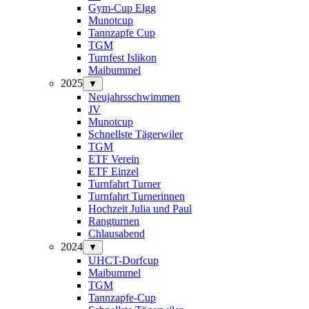
Gym-Cup Elgg
Munotcup
Tannzapfe Cup
TGM
Turnfest Islikon
Maibummel
2025
▼
Neujahrsschwimmen
JV
Munotcup
Schnellste Tägerwiler
TGM
ETF Verein
ETF Einzel
Turnfahrt Turner
Turnfahrt Turnerinnen
Hochzeit Julia und Paul
Rangturnen
Chlausabend
2024
▼
UHCT-Dorfcup
Maibummel
TGM
Tannzapfe-Cup