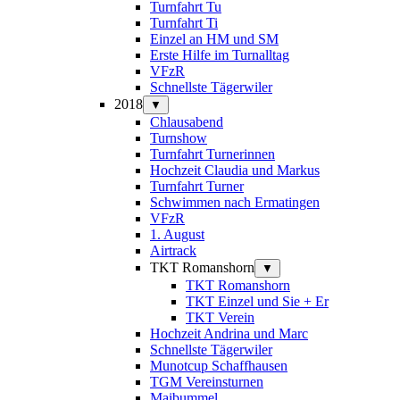
Turnfahrt Tu
Turnfahrt Ti
Einzel an HM und SM
Erste Hilfe im Turnalltag
VFzR
Schnellste Tägerwiler
2018
▼
Chlausabend
Turnshow
Turnfahrt Turnerinnen
Hochzeit Claudia und Markus
Turnfahrt Turner
Schwimmen nach Ermatingen
VFzR
1. August
Airtrack
TKT Romanshorn
▼
TKT Romanshorn
TKT Einzel und Sie + Er
TKT Verein
Hochzeit Andrina und Marc
Schnellste Tägerwiler
Munotcup Schaffhausen
TGM Vereinsturnen
Maibummel