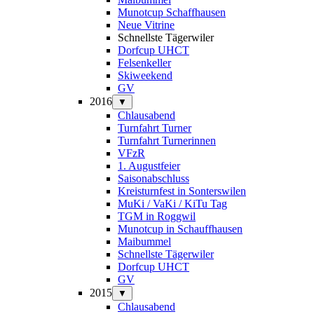
Munotcup Schaffhausen
Neue Vitrine
Schnellste Tägerwiler
Dorfcup UHCT
Felsenkeller
Skiweekend
GV
2016
▼
Chlausabend
Turnfahrt Turner
Turnfahrt Turnerinnen
VFzR
1. Augustfeier
Saisonabschluss
Kreisturnfest in Sonterswilen
MuKi / VaKi / KiTu Tag
TGM in Roggwil
Munotcup in Schauffhausen
Maibummel
Schnellste Tägerwiler
Dorfcup UHCT
GV
2015
▼
Chlausabend