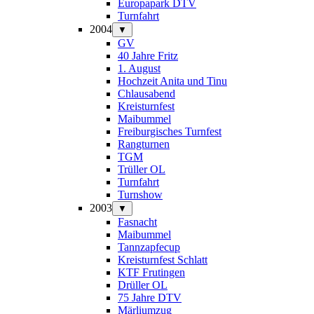
Europapark DTV
Turnfahrt
2004
▼
GV
40 Jahre Fritz
1. August
Hochzeit Anita und Tinu
Chlausabend
Kreisturnfest
Maibummel
Freiburgisches Turnfest
Rangturnen
TGM
Trüller OL
Turnfahrt
Turnshow
2003
▼
Fasnacht
Maibummel
Tannzapfecup
Kreisturnfest Schlatt
KTF Frutingen
Drüller OL
75 Jahre DTV
Märliumzug