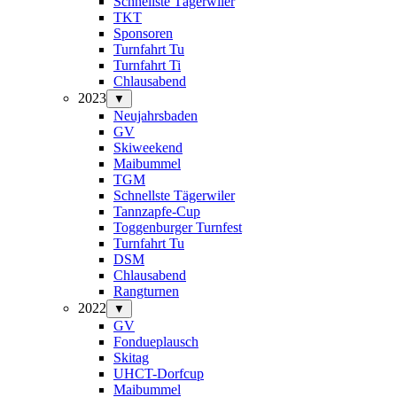
Schnellste Tägerwiler
TKT
Sponsoren
Turnfahrt Tu
Turnfahrt Ti
Chlausabend
2023
▼
Neujahrsbaden
GV
Skiweekend
Maibummel
TGM
Schnellste Tägerwiler
Tannzapfe-Cup
Toggenburger Turnfest
Turnfahrt Tu
DSM
Chlausabend
Rangturnen
2022
▼
GV
Fondueplausch
Skitag
UHCT-Dorfcup
Maibummel