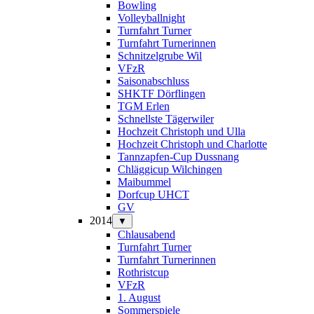
Bowling
Volleyballnight
Turnfahrt Turner
Turnfahrt Turnerinnen
Schnitzelgrube Wil
VFzR
Saisonabschluss
SHKTF Dörflingen
TGM Erlen
Schnellste Tägerwiler
Hochzeit Christoph und Ulla
Hochzeit Christoph und Charlotte
Tannzapfen-Cup Dussnang
Chläggicup Wilchingen
Maibummel
Dorfcup UHCT
GV
2014
▼
Chlausabend
Turnfahrt Turner
Turnfahrt Turnerinnen
Rothristcup
VFzR
1. August
Sommerspiele