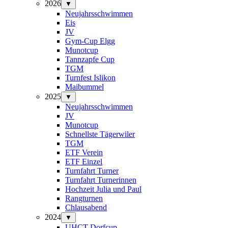
2026
▼
Neujahrsschwimmen
Eis
JV
Gym-Cup Elgg
Munotcup
Tannzapfe Cup
TGM
Turnfest Islikon
Maibummel
2025
▼
Neujahrsschwimmen
JV
Munotcup
Schnellste Tägerwiler
TGM
ETF Verein
ETF Einzel
Turnfahrt Turner
Turnfahrt Turnerinnen
Hochzeit Julia und Paul
Rangturnen
Chlausabend
2024
▼
UHCT-Dorfcup