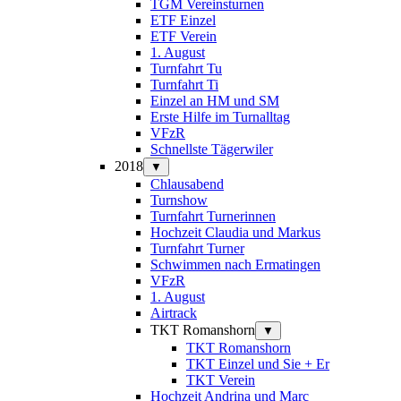
TGM Vereinsturnen
ETF Einzel
ETF Verein
1. August
Turnfahrt Tu
Turnfahrt Ti
Einzel an HM und SM
Erste Hilfe im Turnalltag
VFzR
Schnellste Tägerwiler
2018
▼
Chlausabend
Turnshow
Turnfahrt Turnerinnen
Hochzeit Claudia und Markus
Turnfahrt Turner
Schwimmen nach Ermatingen
VFzR
1. August
Airtrack
TKT Romanshorn
▼
TKT Romanshorn
TKT Einzel und Sie + Er
TKT Verein
Hochzeit Andrina und Marc