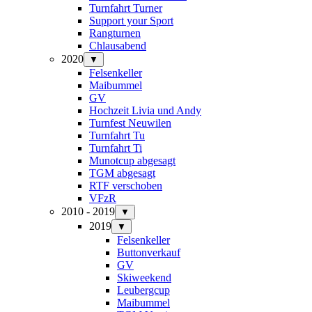
Turnfahrt Turner
Support your Sport
Rangturnen
Chlausabend
2020
▼
Felsenkeller
Maibummel
GV
Hochzeit Livia und Andy
Turnfest Neuwilen
Turnfahrt Tu
Turnfahrt Ti
Munotcup abgesagt
TGM abgesagt
RTF verschoben
VFzR
2010 - 2019
▼
2019
▼
Felsenkeller
Buttonverkauf
GV
Skiweekend
Leubergcup
Maibummel