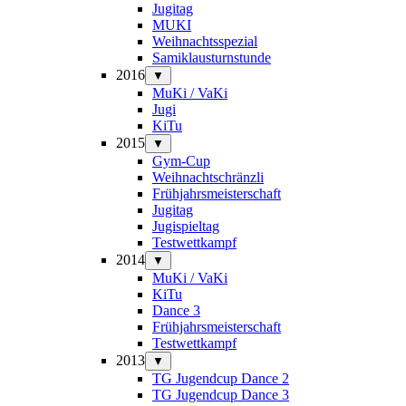
Jugitag
MUKI
Weihnachtsspezial
Samiklausturnstunde
2016
▼
MuKi / VaKi
Jugi
KiTu
2015
▼
Gym-Cup
Weihnachtschränzli
Frühjahrsmeisterschaft
Jugitag
Jugispieltag
Testwettkampf
2014
▼
MuKi / VaKi
KiTu
Dance 3
Frühjahrsmeisterschaft
Testwettkampf
2013
▼
TG Jugendcup Dance 2
TG Jugendcup Dance 3