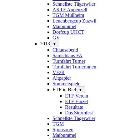
Schnellste Tägerwiler
AKTF Appenzell
TGM Müllheim
Leuenbergcup Zuzwil
Maibummel
Dorfcup UHCT
GV
2013
▼
Chlausabend
Samichlaus FA
Turnfahrt Turner
Turnfahrt Turnerinnen
VFzR
Altpapier
Sommerspiele
ETF in Biel
▼
ETF Verein
ETF Einzel
Resultate
Das Sturmfest
Schnellste Tägerwiler
TGM
Sponsoren
Maibummel