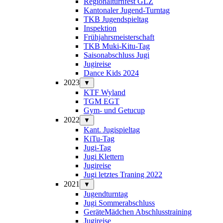
Regionalturnfest GLZ
Kantonaler Jugend-Turntag
TKB Jugendspieltag
Inspektion
Frühjahrsmeisterschaft
TKB Muki-Kitu-Tag
Saisonabschluss Jugi
Jugireise
Dance Kids 2024
2023
▼
KTF Wyland
TGM EGT
Gym- und Getucup
2022
▼
Kant. Jugispieltag
KiTu-Tag
Jugi-Tag
Jugi Klettern
Jugireise
Jugi letztes Traning 2022
2021
▼
Jugendturntag
Jugi Sommerabschluss
GeräteMädchen Abschlusstraining
Jugireise