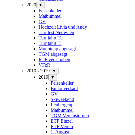
2020
▼
Felsenkeller
Maibummel
GV
Hochzeit Livia und Andy
Turnfest Neuwilen
Turnfahrt Tu
Turnfahrt Ti
Munotcup abgesagt
TGM abgesagt
RTF verschoben
VFzR
2010 - 2019
▼
2019
▼
Felsenkeller
Buttonverkauf
GV
Skiweekend
Leubergcup
Maibummel
TGM Vereinsturnen
ETF Einzel
ETF Verein
1. August