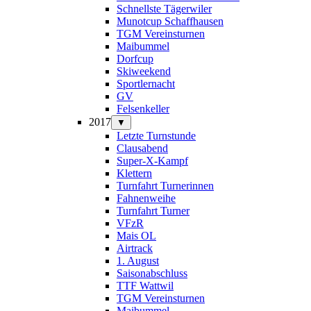
Schnellste Tägerwiler
Munotcup Schaffhausen
TGM Vereinsturnen
Maibummel
Dorfcup
Skiweekend
Sportlernacht
GV
Felsenkeller
2017
▼
Letzte Turnstunde
Clausabend
Super-X-Kampf
Klettern
Turnfahrt Turnerinnen
Fahnenweihe
Turnfahrt Turner
VFzR
Mais OL
Airtrack
1. August
Saisonabschluss
TTF Wattwil
TGM Vereinsturnen
Maibummel