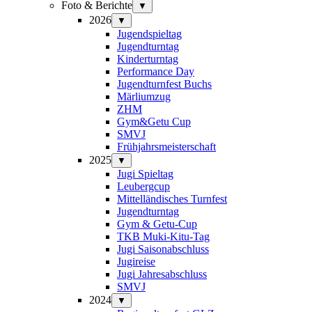
Foto & Berichte
▼
2026
▼
Jugendspieltag
Jugendturntag
Kinderturntag
Performance Day
Jugendturnfest Buchs
Märliumzug
ZHM
Gym&Getu Cup
SMVJ
Frühjahrsmeisterschaft
2025
▼
Jugi Spieltag
Leubergcup
Mittelländisches Turnfest
Jugendturntag
Gym & Getu-Cup
TKB Muki-Kitu-Tag
Jugi Saisonabschluss
Jugireise
Jugi Jahresabschluss
SMVJ
2024
▼