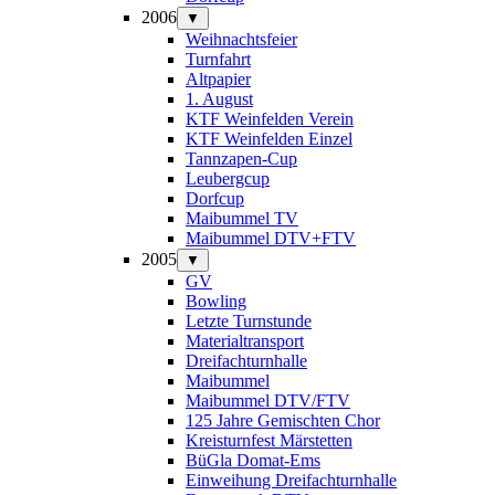
2006
▼
Weihnachtsfeier
Turnfahrt
Altpapier
1. August
KTF Weinfelden Verein
KTF Weinfelden Einzel
Tannzapen-Cup
Leubergcup
Dorfcup
Maibummel TV
Maibummel DTV+FTV
2005
▼
GV
Bowling
Letzte Turnstunde
Materialtransport
Dreifachturnhalle
Maibummel
Maibummel DTV/FTV
125 Jahre Gemischten Chor
Kreisturnfest Märstetten
BüGla Domat-Ems
Einweihung Dreifachturnhalle