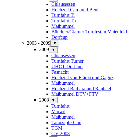
Chlausessen
Hochzeit Caro und Beni
Turnfahrt Ti
Turnfahrt Tu
Maibummel
Bündner/Glarner Turnfest in Maienfeld
Dorfcup
2003 - 2009
▼
2009
▼
Chlausessen
Turnfahrt Turner
UHCT Dorfcup
Fasnacht
Hochzeit von Fränzi und Gaguz
Maibummel
Hochzeit Barbara und Raphael
Maibummel DTV+FTV
2008
▼
Turnfahrt
Märwil
Maibummel
Tannzapfe-Cup
TGM
GV 2008