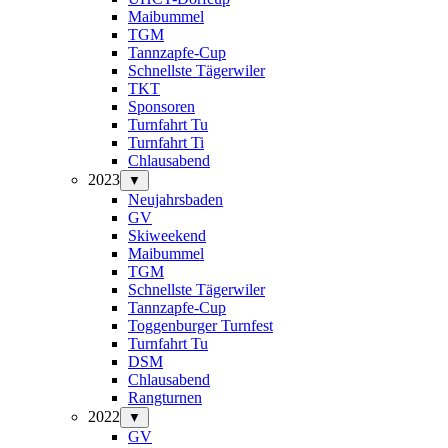
Maibummel
TGM
Tannzapfe-Cup
Schnellste Tägerwiler
TKT
Sponsoren
Turnfahrt Tu
Turnfahrt Ti
Chlausabend
2023
▼
Neujahrsbaden
GV
Skiweekend
Maibummel
TGM
Schnellste Tägerwiler
Tannzapfe-Cup
Toggenburger Turnfest
Turnfahrt Tu
DSM
Chlausabend
Rangturnen
2022
▼
GV