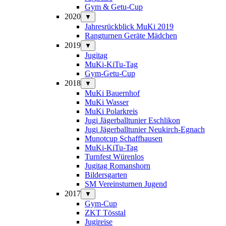
Gym & Getu-Cup
2020
▼
Jahresrückblick MuKi 2019
Rangturnen Geräte Mädchen
2019
▼
Jugitag
MuKi-KiTu-Tag
Gym-Getu-Cup
2018
▼
MuKi Bauernhof
MuKi Wasser
MuKi Polarkreis
Jugi Jägerballtunier Eschlikon
Jugi Jägerballtunier Neukirch-Egnach
Munotcup Schaffhausen
MuKi-KiTu-Tag
Turnfest Würenlos
Jugitag Romanshorn
Bildersgarten
SM Vereinsturnen Jugend
2017
▼
Gym-Cup
ZKT Tösstal
Jugireise