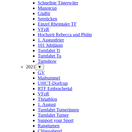
Schnellste Tägerwiler
Munotcup
GlaBü
Seerücken
Einzel Rheintaler TF
VFzR
Hochzeit Rebecca und Philip
1. Augustfeier
101 Jubiläum
Turnfahrt Ti
Turnfahrt Tu
Turnshow
2021
▼
GV
Maibummel
UHCT-Dorfcup
RTF Embrachertal
VFzR
Thriathlon
1. August
Turnfahrt Turnerinnen
Turnfahrt Turner
Support your Sport
Rangturnen
Chlausabend