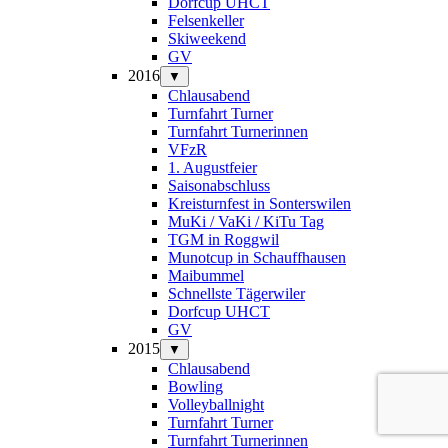
Dorfcup UHCT
Felsenkeller
Skiweekend
GV
2016
▼
Chlausabend
Turnfahrt Turner
Turnfahrt Turnerinnen
VFzR
1. Augustfeier
Saisonabschluss
Kreisturnfest in Sonterswilen
MuKi / VaKi / KiTu Tag
TGM in Roggwil
Munotcup in Schauffhausen
Maibummel
Schnellste Tägerwiler
Dorfcup UHCT
GV
2015
▼
Chlausabend
Bowling
Volleyballnight
Turnfahrt Turner
Turnfahrt Turnerinnen