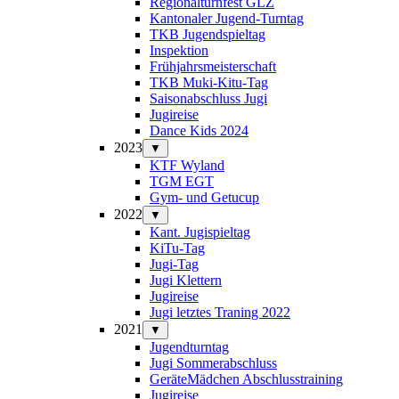
Regionalturnfest GLZ
Kantonaler Jugend-Turntag
TKB Jugendspieltag
Inspektion
Frühjahrsmeisterschaft
TKB Muki-Kitu-Tag
Saisonabschluss Jugi
Jugireise
Dance Kids 2024
2023
▼
KTF Wyland
TGM EGT
Gym- und Getucup
2022
▼
Kant. Jugispieltag
KiTu-Tag
Jugi-Tag
Jugi Klettern
Jugireise
Jugi letztes Traning 2022
2021
▼
Jugendturntag
Jugi Sommerabschluss
GeräteMädchen Abschlusstraining
Jugireise