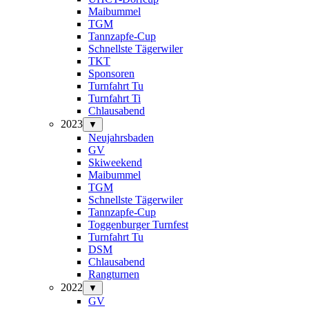
Maibummel
TGM
Tannzapfe-Cup
Schnellste Tägerwiler
TKT
Sponsoren
Turnfahrt Tu
Turnfahrt Ti
Chlausabend
2023
▼
Neujahrsbaden
GV
Skiweekend
Maibummel
TGM
Schnellste Tägerwiler
Tannzapfe-Cup
Toggenburger Turnfest
Turnfahrt Tu
DSM
Chlausabend
Rangturnen
2022
▼
GV