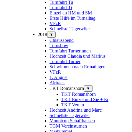
Turnfahrt Tu
Turnfahrt Ti
Einzel an HM und SM
Erste Hilfe im Turnalltag
VFzR
Schnellste Tägerwiler
2018
▼
Chlausabend
Turnshow
Turnfahrt Turnerinnen
Hochzeit Claudia und Markus
Turnfahrt Turner
Schwimmen nach Ermatingen
VFzR
1. August
Airtrack
TKT Romanshorn
▼
TKT Romanshorn
TKT Einzel und Sie + Er
TKT Verein
Hochzeit Andrina und Marc
Schnellste Tägerwiler
Munotcup Schaffhausen
TGM Vereinsturnen
Maibummel