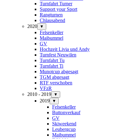
Turnfahrt Turner
Support your Sport
Rangturnen
Chlausabend
2020
▼
Felsenkeller
Maibummel
GV
Hochzeit Livia und Andy
Turnfest Neuwilen
Turnfahrt Tu
Turnfahrt Ti
Munotcup abgesagt
TGM abgesagt
RTF verschoben
VFzR
2010 - 2019
▼
2019
▼
Felsenkeller
Buttonverkauf
GV
Skiweekend
Leubergcup
Maibummel