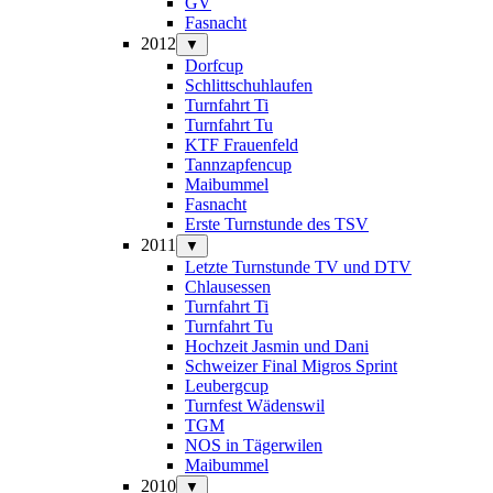
GV
Fasnacht
2012
▼
Dorfcup
Schlittschuhlaufen
Turnfahrt Ti
Turnfahrt Tu
KTF Frauenfeld
Tannzapfencup
Maibummel
Fasnacht
Erste Turnstunde des TSV
2011
▼
Letzte Turnstunde TV und DTV
Chlausessen
Turnfahrt Ti
Turnfahrt Tu
Hochzeit Jasmin und Dani
Schweizer Final Migros Sprint
Leubergcup
Turnfest Wädenswil
TGM
NOS in Tägerwilen
Maibummel
2010
▼