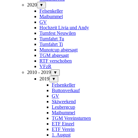
2020
▼
Felsenkeller
Maibummel
GV
Hochzeit Livia und Andy
Turnfest Neuwilen
Turnfahrt Tu
Turnfahrt Ti
Munotcup abgesagt
TGM abgesagt
RTF verschoben
VFzR
2010 - 2019
▼
2019
▼
Felsenkeller
Buttonverkauf
GV
Skiweekend
Leubergcup
Maibummel
TGM Vereinsturnen
ETF Einzel
ETF Verein
1. August