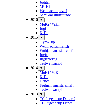
Jugitag
MUKI
Weihnachtsspezial
Samiklausturnstunde
2016
▼
MuKi / VaKi
Jugi
KiTu
2015
▼
Gym-Cup
Weihnachtschränzli
Frühjahrsmeisterschaft
Jugitag
Jugispieltag
Testwettkampf
2014
▼
MuKi / VaKi
KiTu
Dance 3
Frühjahrsmeisterschaft
Testwettkampf
2013
▼
TG Jugendcup Dance 2
TG Jugendcup Dance 3