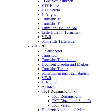
TGM Vereinsturnen
ETF Einzel
ETF Verein
1. August
Turnfahrt Tu
Turnfahrt Ti
Einzel an HM und SM
Erste Hilfe im Turnalltag
VFzR
Schnellste Tägerwiler
2018
▼
Chlausabend
Turnshow
Turnfahrt Turnerinnen
Hochzeit Claudia und Markus
Turnfahrt Turner
Schwimmen nach Ermatingen
VFzR
1. August
Airtrack
TKT Romanshorn
▼
TKT Romanshorn
TKT Einzel und Sie + Er
TKT Verein
Hochzeit Andrina und Marc