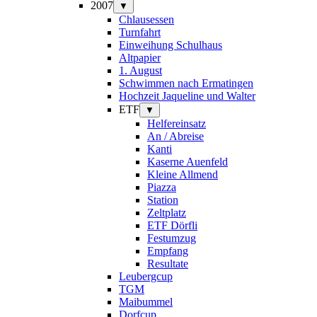
2007
▼
Chlausessen
Turnfahrt
Einweihung Schulhaus
Altpapier
1. August
Schwimmen nach Ermatingen
Hochzeit Jaqueline und Walter
ETF
▼
Helfereinsatz
An / Abreise
Kanti
Kaserne Auenfeld
Kleine Allmend
Piazza
Station
Zeltplatz
ETF Dörfli
Festumzug
Empfang
Resultate
Leubergcup
TGM
Maibummel
Dorfcup