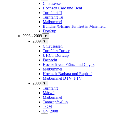
Chlausessen
Hochzeit Caro und Beni
Turnfahrt Ti
Turnfahrt Tu
Maibummel
Bündner/Glarner Turnfest in Maienfeld
Dorfcup
2003 - 2009
▼
2009
▼
Chlausessen
Turnfahrt Turner
UHCT Dorfcup
Fasnacht
Hochzeit von Fränzi und Gaguz
Maibummel
Hochzeit Barbara und Raphael
Maibummel DTV+FTV
2008
▼
Turnfahrt
Märwil
Maibummel
Tannzapfe-Cup
TGM
GV 2008