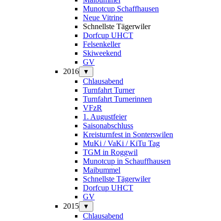
Munotcup Schaffhausen
Neue Vitrine
Schnellste Tägerwiler
Dorfcup UHCT
Felsenkeller
Skiweekend
GV
2016
▼
Chlausabend
Turnfahrt Turner
Turnfahrt Turnerinnen
VFzR
1. Augustfeier
Saisonabschluss
Kreisturnfest in Sonterswilen
MuKi / VaKi / KiTu Tag
TGM in Roggwil
Munotcup in Schauffhausen
Maibummel
Schnellste Tägerwiler
Dorfcup UHCT
GV
2015
▼
Chlausabend