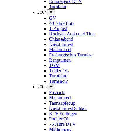
Europapark DTV
Turnfahrt
2004
▼
GV
40 Jahre Fritz
1. August
Hochzeit Anita und Tinu
Chlausabend
Kreisturnfest
Maibummel
Freiburgisches Turnfest
Rangturnen
TGM
Trüller OL
Turnfahrt
Turnshow
2003
▼
Fasnacht
Maibummel
Tannzapfecup
Kreisturnfest Schlatt
KTF Frutingen
Drüller OL
75 Jahre DTV
Märliumzug