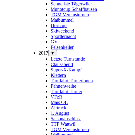
Schnellste Tägerwiler
Munotcup Schaffhausen
TGM Vereinsturnen
Maibummel
Dorfcup
Skiweekend
Sportlernacht
GV
Felsenkeller
2017
▼
Letzte Turnstunde
Clausabend
Super-X-Kampf
Klettern
Turnfahrt Turnerinnen
Fahnenweihe
Turnfahrt Turner
VFzR
Mais OL
Airtrack
1. August
Saisonabschluss
TTF Wattwil
TGM Vereinsturnen
Maibummel