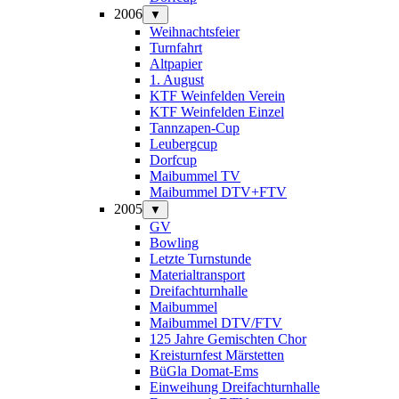
2006
▼
Weihnachtsfeier
Turnfahrt
Altpapier
1. August
KTF Weinfelden Verein
KTF Weinfelden Einzel
Tannzapen-Cup
Leubergcup
Dorfcup
Maibummel TV
Maibummel DTV+FTV
2005
▼
GV
Bowling
Letzte Turnstunde
Materialtransport
Dreifachturnhalle
Maibummel
Maibummel DTV/FTV
125 Jahre Gemischten Chor
Kreisturnfest Märstetten
BüGla Domat-Ems
Einweihung Dreifachturnhalle