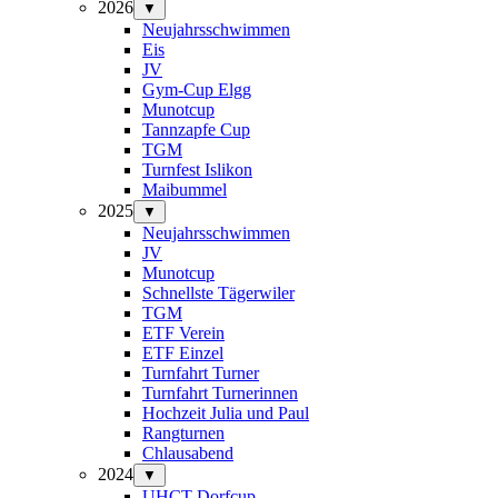
2026
▼
Neujahrsschwimmen
Eis
JV
Gym-Cup Elgg
Munotcup
Tannzapfe Cup
TGM
Turnfest Islikon
Maibummel
2025
▼
Neujahrsschwimmen
JV
Munotcup
Schnellste Tägerwiler
TGM
ETF Verein
ETF Einzel
Turnfahrt Turner
Turnfahrt Turnerinnen
Hochzeit Julia und Paul
Rangturnen
Chlausabend
2024
▼
UHCT-Dorfcup