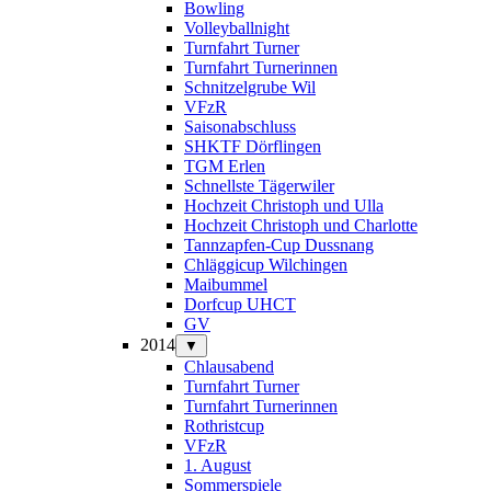
Bowling
Volleyballnight
Turnfahrt Turner
Turnfahrt Turnerinnen
Schnitzelgrube Wil
VFzR
Saisonabschluss
SHKTF Dörflingen
TGM Erlen
Schnellste Tägerwiler
Hochzeit Christoph und Ulla
Hochzeit Christoph und Charlotte
Tannzapfen-Cup Dussnang
Chläggicup Wilchingen
Maibummel
Dorfcup UHCT
GV
2014
▼
Chlausabend
Turnfahrt Turner
Turnfahrt Turnerinnen
Rothristcup
VFzR
1. August
Sommerspiele