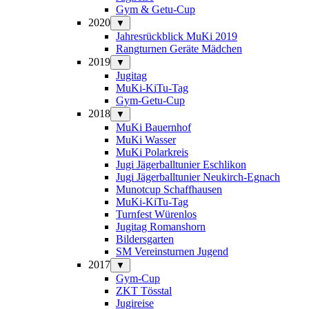
Gym & Getu-Cup
2020
▼
Jahresrückblick MuKi 2019
Rangturnen Geräte Mädchen
2019
▼
Jugitag
MuKi-KiTu-Tag
Gym-Getu-Cup
2018
▼
MuKi Bauernhof
MuKi Wasser
MuKi Polarkreis
Jugi Jägerballtunier Eschlikon
Jugi Jägerballtunier Neukirch-Egnach
Munotcup Schaffhausen
MuKi-KiTu-Tag
Turnfest Würenlos
Jugitag Romanshorn
Bildersgarten
SM Vereinsturnen Jugend
2017
▼
Gym-Cup
ZKT Tösstal
Jugireise