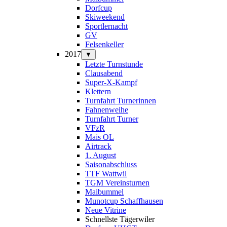
Dorfcup
Skiweekend
Sportlernacht
GV
Felsenkeller
2017
▼
Letzte Turnstunde
Clausabend
Super-X-Kampf
Klettern
Turnfahrt Turnerinnen
Fahnenweihe
Turnfahrt Turner
VFzR
Mais OL
Airtrack
1. August
Saisonabschluss
TTF Wattwil
TGM Vereinsturnen
Maibummel
Munotcup Schaffhausen
Neue Vitrine
Schnellste Tägerwiler