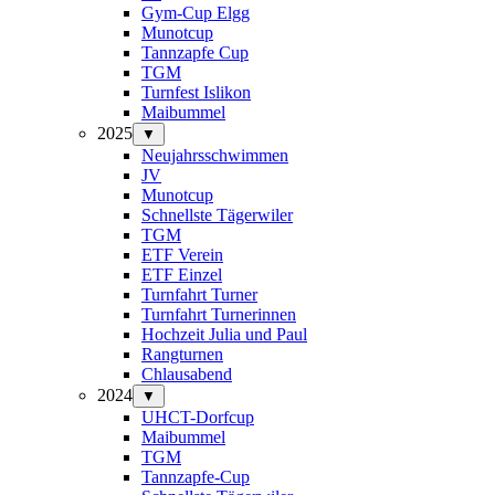
Gym-Cup Elgg
Munotcup
Tannzapfe Cup
TGM
Turnfest Islikon
Maibummel
2025
▼
Neujahrsschwimmen
JV
Munotcup
Schnellste Tägerwiler
TGM
ETF Verein
ETF Einzel
Turnfahrt Turner
Turnfahrt Turnerinnen
Hochzeit Julia und Paul
Rangturnen
Chlausabend
2024
▼
UHCT-Dorfcup
Maibummel
TGM
Tannzapfe-Cup