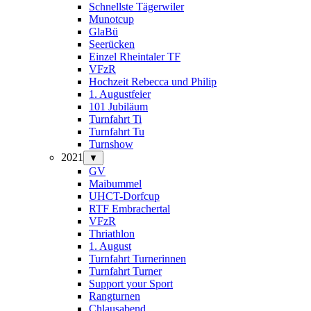
Schnellste Tägerwiler
Munotcup
GlaBü
Seerücken
Einzel Rheintaler TF
VFzR
Hochzeit Rebecca und Philip
1. Augustfeier
101 Jubiläum
Turnfahrt Ti
Turnfahrt Tu
Turnshow
2021
▼
GV
Maibummel
UHCT-Dorfcup
RTF Embrachertal
VFzR
Thriathlon
1. August
Turnfahrt Turnerinnen
Turnfahrt Turner
Support your Sport
Rangturnen
Chlausabend