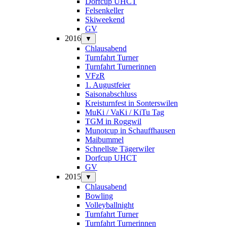
Dorfcup UHCT
Felsenkeller
Skiweekend
GV
2016
▼
Chlausabend
Turnfahrt Turner
Turnfahrt Turnerinnen
VFzR
1. Augustfeier
Saisonabschluss
Kreisturnfest in Sonterswilen
MuKi / VaKi / KiTu Tag
TGM in Roggwil
Munotcup in Schauffhausen
Maibummel
Schnellste Tägerwiler
Dorfcup UHCT
GV
2015
▼
Chlausabend
Bowling
Volleyballnight
Turnfahrt Turner
Turnfahrt Turnerinnen