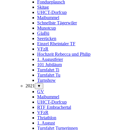
Fondueplausch
Skitag
UHCT-Dorfcup
Maibummel
Schnellste Tägerwiler
Munotcup
GlaBü
Seerücken
Einzel Rheintaler TF
VFzR
Hochzeit Rebecca und Philip
1. Augustfeier
101 Jubiläum
Turnfahrt Ti
Turnfahrt Tu
Turnshow
2021
▼
GV
Maibummel
UHCT-Dorfcup
RTF Embrachertal
VFzR
Thriathlon
1. August
Turnfahrt Turnerinnen