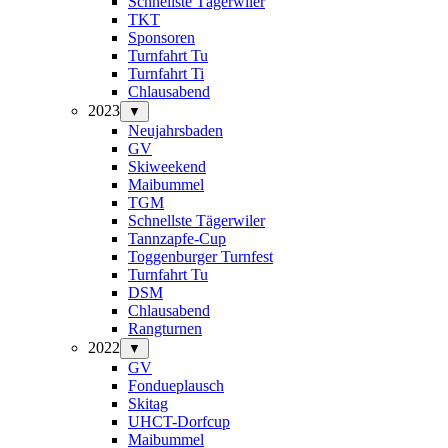
Schnellste Tägerwiler
TKT
Sponsoren
Turnfahrt Tu
Turnfahrt Ti
Chlausabend
2023
▼
Neujahrsbaden
GV
Skiweekend
Maibummel
TGM
Schnellste Tägerwiler
Tannzapfe-Cup
Toggenburger Turnfest
Turnfahrt Tu
DSM
Chlausabend
Rangturnen
2022
▼
GV
Fondueplausch
Skitag
UHCT-Dorfcup
Maibummel