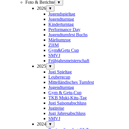
Foto & Berichte
▼
2026
▼
Jugendspieltag
Jugendturntag
Kinderturntag
Performance Day
Jugendturnfest Buchs
Märliumzug
ZHM
Gym&Getu Cup
SMVJ
Frühjahrsmeisterschaft
2025
▼
Jugi Spieltag
Leubergcup
Mittelländisches Turnfest
Jugendturntag
Gym & Getu-Cup
TKB Muki-Kitu-Tag
Jugi Saisonabschluss
Jugireise
Jugi Jahresabschluss
SMVJ
2024
▼