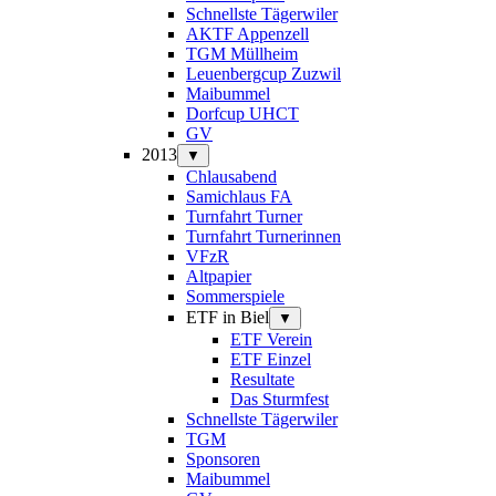
Schnellste Tägerwiler
AKTF Appenzell
TGM Müllheim
Leuenbergcup Zuzwil
Maibummel
Dorfcup UHCT
GV
2013
▼
Chlausabend
Samichlaus FA
Turnfahrt Turner
Turnfahrt Turnerinnen
VFzR
Altpapier
Sommerspiele
ETF in Biel
▼
ETF Verein
ETF Einzel
Resultate
Das Sturmfest
Schnellste Tägerwiler
TGM
Sponsoren
Maibummel