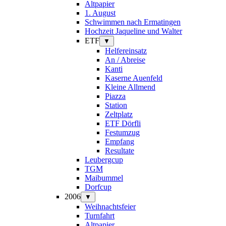
Altpapier
1. August
Schwimmen nach Ermatingen
Hochzeit Jaqueline und Walter
ETF
▼
Helfereinsatz
An / Abreise
Kanti
Kaserne Auenfeld
Kleine Allmend
Piazza
Station
Zeltplatz
ETF Dörfli
Festumzug
Empfang
Resultate
Leubergcup
TGM
Maibummel
Dorfcup
2006
▼
Weihnachtsfeier
Turnfahrt
Altpapier