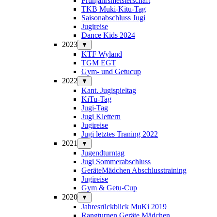
Frühjahrsmeisterschaft
TKB Muki-Kitu-Tag
Saisonabschluss Jugi
Jugireise
Dance Kids 2024
2023
▼
KTF Wyland
TGM EGT
Gym- und Getucup
2022
▼
Kant. Jugispieltag
KiTu-Tag
Jugi-Tag
Jugi Klettern
Jugireise
Jugi letztes Traning 2022
2021
▼
Jugendturntag
Jugi Sommerabschluss
GeräteMädchen Abschlusstraining
Jugireise
Gym & Getu-Cup
2020
▼
Jahresrückblick MuKi 2019
Rangturnen Geräte Mädchen