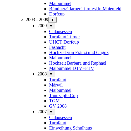
Maibummel
Bündner/Glarner Turnfest in Maienfeld
Dorfcup
2003 - 2009
▼
2009
▼
Chlausessen
Turnfahrt Turner
UHCT Dorfcup
Fasnacht
Hochzeit von Fränzi und Gaguz
Maibummel
Hochzeit Barbara und Raphael
Maibummel DTV+FTV
2008
▼
Turnfahrt
Märwil
Maibummel
Tannzapfe-Cup
TGM
GV 2008
2007
▼
Chlausessen
Turnfahrt
Einweihung Schulhaus