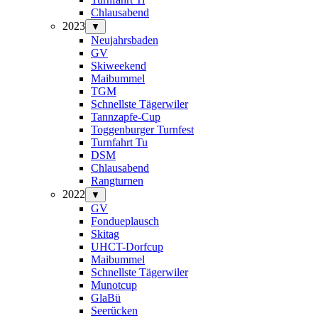
Chlausabend
2023
▼
Neujahrsbaden
GV
Skiweekend
Maibummel
TGM
Schnellste Tägerwiler
Tannzapfe-Cup
Toggenburger Turnfest
Turnfahrt Tu
DSM
Chlausabend
Rangturnen
2022
▼
GV
Fondueplausch
Skitag
UHCT-Dorfcup
Maibummel
Schnellste Tägerwiler
Munotcup
GlaBü
Seerücken