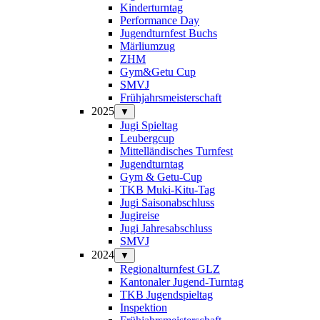
Kinderturntag
Performance Day
Jugendturnfest Buchs
Märliumzug
ZHM
Gym&Getu Cup
SMVJ
Frühjahrsmeisterschaft
2025
▼
Jugi Spieltag
Leubergcup
Mittelländisches Turnfest
Jugendturntag
Gym & Getu-Cup
TKB Muki-Kitu-Tag
Jugi Saisonabschluss
Jugireise
Jugi Jahresabschluss
SMVJ
2024
▼
Regionalturnfest GLZ
Kantonaler Jugend-Turntag
TKB Jugendspieltag
Inspektion