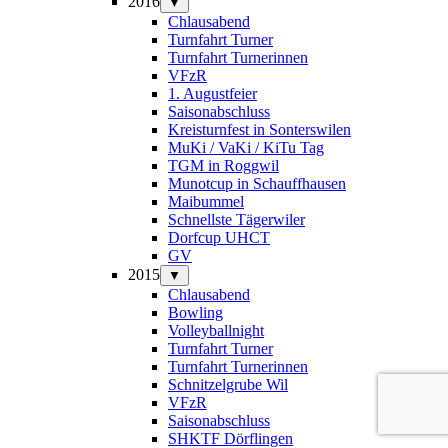
2016
▼
Chlausabend
Turnfahrt Turner
Turnfahrt Turnerinnen
VFzR
1. Augustfeier
Saisonabschluss
Kreisturnfest in Sonterswilen
MuKi / VaKi / KiTu Tag
TGM in Roggwil
Munotcup in Schauffhausen
Maibummel
Schnellste Tägerwiler
Dorfcup UHCT
GV
2015
▼
Chlausabend
Bowling
Volleyballnight
Turnfahrt Turner
Turnfahrt Turnerinnen
Schnitzelgrube Wil
VFzR
Saisonabschluss
SHKTF Dörflingen