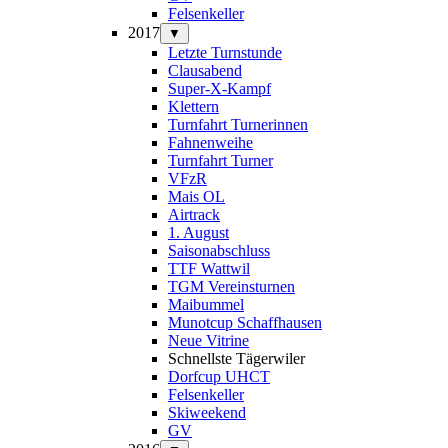
Felsenkeller
2017
▼
Letzte Turnstunde
Clausabend
Super-X-Kampf
Klettern
Turnfahrt Turnerinnen
Fahnenweihe
Turnfahrt Turner
VFzR
Mais OL
Airtrack
1. August
Saisonabschluss
TTF Wattwil
TGM Vereinsturnen
Maibummel
Munotcup Schaffhausen
Neue Vitrine
Schnellste Tägerwiler
Dorfcup UHCT
Felsenkeller
Skiweekend
GV