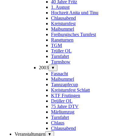
40 Jahre Fritz
1. August
Hochzeit Anita und Tinu
Chlausabend
Kreisturnfest
Maibummel
Freiburgisches Turnfest
Rangturnen
TGM
Trüller OL
Turnfahrt
Turnshow
2003
▼
Fasnacht
Maibummel
Tannzapfecup
Kreisturnfest Schlatt
KTF Frutingen
Drüller OL
75 Jahre DTV
Märliumzug
Turnfahrt
Chlaus
Chlausabend
Veranstaltungen
▼