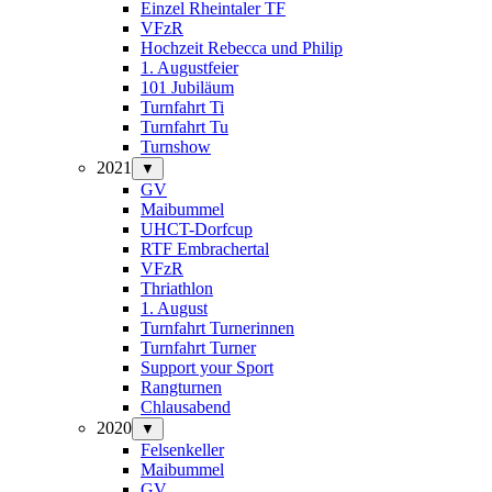
Einzel Rheintaler TF
VFzR
Hochzeit Rebecca und Philip
1. Augustfeier
101 Jubiläum
Turnfahrt Ti
Turnfahrt Tu
Turnshow
2021
▼
GV
Maibummel
UHCT-Dorfcup
RTF Embrachertal
VFzR
Thriathlon
1. August
Turnfahrt Turnerinnen
Turnfahrt Turner
Support your Sport
Rangturnen
Chlausabend
2020
▼
Felsenkeller
Maibummel
GV