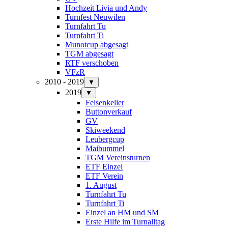
Hochzeit Livia und Andy
Turnfest Neuwilen
Turnfahrt Tu
Turnfahrt Ti
Munotcup abgesagt
TGM abgesagt
RTF verschoben
VFzR
2010 - 2019
▼
2019
▼
Felsenkeller
Buttonverkauf
GV
Skiweekend
Leubergcup
Maibummel
TGM Vereinsturnen
ETF Einzel
ETF Verein
1. August
Turnfahrt Tu
Turnfahrt Ti
Einzel an HM und SM
Erste Hilfe im Turnalltag