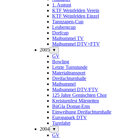
1. August
KTF Weinfelden Verein
KTF Weinfelden Einzel
Tannzapen-Cup
Leubergcup
Dorfcup
Maibummel TV
Maibummel DTV+FTV
2005
▼
GV
Bowling
Letzte Turnstunde
Materialtransport
Dreifachturnhalle
Maibummel
Maibummel DTV/FTV
125 Jahre Gemischten Chor
Kreisturnfest Märstetten
BüGla Domat-Ems
Einweihung Dreifachturnhalle
Europapark DTV
Turnfahrt
2004
▼
GV