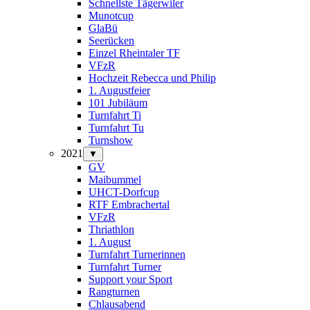
Schnellste Tägerwiler
Munotcup
GlaBü
Seerücken
Einzel Rheintaler TF
VFzR
Hochzeit Rebecca und Philip
1. Augustfeier
101 Jubiläum
Turnfahrt Ti
Turnfahrt Tu
Turnshow
2021
▼
GV
Maibummel
UHCT-Dorfcup
RTF Embrachertal
VFzR
Thriathlon
1. August
Turnfahrt Turnerinnen
Turnfahrt Turner
Support your Sport
Rangturnen
Chlausabend