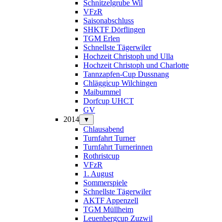
Schnitzelgrube Wil
VFzR
Saisonabschluss
SHKTF Dörflingen
TGM Erlen
Schnellste Tägerwiler
Hochzeit Christoph und Ulla
Hochzeit Christoph und Charlotte
Tannzapfen-Cup Dussnang
Chläggicup Wilchingen
Maibummel
Dorfcup UHCT
GV
2014
▼
Chlausabend
Turnfahrt Turner
Turnfahrt Turnerinnen
Rothristcup
VFzR
1. August
Sommerspiele
Schnellste Tägerwiler
AKTF Appenzell
TGM Müllheim
Leuenbergcup Zuzwil