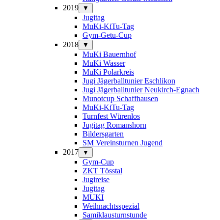
2019
▼
Jugitag
MuKi-KiTu-Tag
Gym-Getu-Cup
2018
▼
MuKi Bauernhof
MuKi Wasser
MuKi Polarkreis
Jugi Jägerballtunier Eschlikon
Jugi Jägerballtunier Neukirch-Egnach
Munotcup Schaffhausen
MuKi-KiTu-Tag
Turnfest Würenlos
Jugitag Romanshorn
Bildersgarten
SM Vereinsturnen Jugend
2017
▼
Gym-Cup
ZKT Tösstal
Jugireise
Jugitag
MUKI
Weihnachtsspezial
Samiklausturnstunde