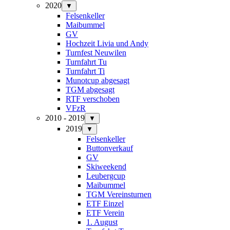
2020
▼
Felsenkeller
Maibummel
GV
Hochzeit Livia und Andy
Turnfest Neuwilen
Turnfahrt Tu
Turnfahrt Ti
Munotcup abgesagt
TGM abgesagt
RTF verschoben
VFzR
2010 - 2019
▼
2019
▼
Felsenkeller
Buttonverkauf
GV
Skiweekend
Leubergcup
Maibummel
TGM Vereinsturnen
ETF Einzel
ETF Verein
1. August