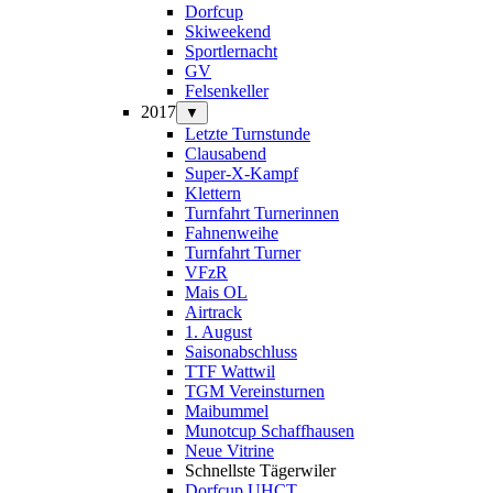
Dorfcup
Skiweekend
Sportlernacht
GV
Felsenkeller
2017
▼
Letzte Turnstunde
Clausabend
Super-X-Kampf
Klettern
Turnfahrt Turnerinnen
Fahnenweihe
Turnfahrt Turner
VFzR
Mais OL
Airtrack
1. August
Saisonabschluss
TTF Wattwil
TGM Vereinsturnen
Maibummel
Munotcup Schaffhausen
Neue Vitrine
Schnellste Tägerwiler
Dorfcup UHCT