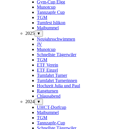
Gym-Cup Elgg
Munotcup
Tannzapfe Cup
TGM
Turnfest Islikon
Maibummel
2025
▼
Neujahrsschwimmen
JV
Munotcup
Schnellste Tägerwiler
TGM
ETF Verein
ETF Einzel
Turnfahrt Turner
Turnfahrt Turnerinnen
Hochzeit Julia und Paul
Rangturnen
Chlausabend
2024
▼
UHCT-Dorfcup
Maibummel
TGM
Tannzapfe-Cup
Schnellste Tägerwiler