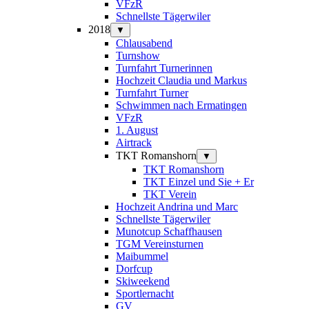
VFzR
Schnellste Tägerwiler
2018
▼
Chlausabend
Turnshow
Turnfahrt Turnerinnen
Hochzeit Claudia und Markus
Turnfahrt Turner
Schwimmen nach Ermatingen
VFzR
1. August
Airtrack
TKT Romanshorn
▼
TKT Romanshorn
TKT Einzel und Sie + Er
TKT Verein
Hochzeit Andrina und Marc
Schnellste Tägerwiler
Munotcup Schaffhausen
TGM Vereinsturnen
Maibummel
Dorfcup
Skiweekend
Sportlernacht
GV