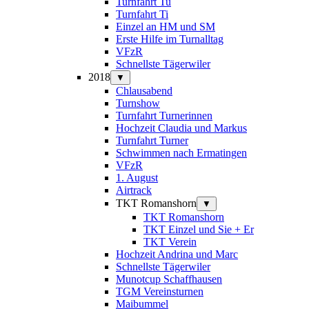
Turnfahrt Tu
Turnfahrt Ti
Einzel an HM und SM
Erste Hilfe im Turnalltag
VFzR
Schnellste Tägerwiler
2018
▼
Chlausabend
Turnshow
Turnfahrt Turnerinnen
Hochzeit Claudia und Markus
Turnfahrt Turner
Schwimmen nach Ermatingen
VFzR
1. August
Airtrack
TKT Romanshorn
▼
TKT Romanshorn
TKT Einzel und Sie + Er
TKT Verein
Hochzeit Andrina und Marc
Schnellste Tägerwiler
Munotcup Schaffhausen
TGM Vereinsturnen
Maibummel