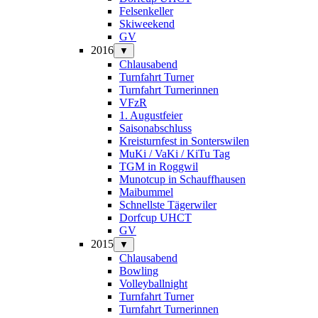
Felsenkeller
Skiweekend
GV
2016
▼
Chlausabend
Turnfahrt Turner
Turnfahrt Turnerinnen
VFzR
1. Augustfeier
Saisonabschluss
Kreisturnfest in Sonterswilen
MuKi / VaKi / KiTu Tag
TGM in Roggwil
Munotcup in Schauffhausen
Maibummel
Schnellste Tägerwiler
Dorfcup UHCT
GV
2015
▼
Chlausabend
Bowling
Volleyballnight
Turnfahrt Turner
Turnfahrt Turnerinnen