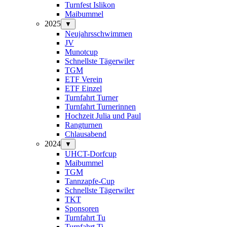
Turnfest Islikon
Maibummel
2025
▼
Neujahrsschwimmen
JV
Munotcup
Schnellste Tägerwiler
TGM
ETF Verein
ETF Einzel
Turnfahrt Turner
Turnfahrt Turnerinnen
Hochzeit Julia und Paul
Rangturnen
Chlausabend
2024
▼
UHCT-Dorfcup
Maibummel
TGM
Tannzapfe-Cup
Schnellste Tägerwiler
TKT
Sponsoren
Turnfahrt Tu
Turnfahrt Ti