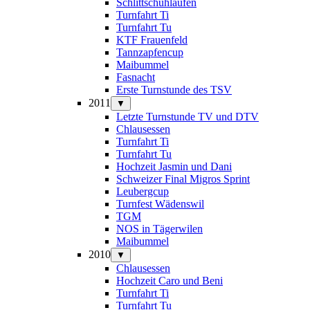
Schlittschuhlaufen
Turnfahrt Ti
Turnfahrt Tu
KTF Frauenfeld
Tannzapfencup
Maibummel
Fasnacht
Erste Turnstunde des TSV
2011
▼
Letzte Turnstunde TV und DTV
Chlausessen
Turnfahrt Ti
Turnfahrt Tu
Hochzeit Jasmin und Dani
Schweizer Final Migros Sprint
Leubergcup
Turnfest Wädenswil
TGM
NOS in Tägerwilen
Maibummel
2010
▼
Chlausessen
Hochzeit Caro und Beni
Turnfahrt Ti
Turnfahrt Tu