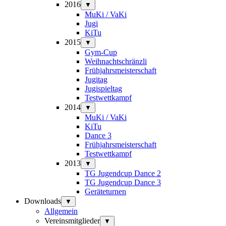
2016
▼
MuKi / VaKi
Jugi
KiTu
2015
▼
Gym-Cup
Weihnachtschränzli
Frühjahrsmeisterschaft
Jugitag
Jugispieltag
Testwettkampf
2014
▼
MuKi / VaKi
KiTu
Dance 3
Frühjahrsmeisterschaft
Testwettkampf
2013
▼
TG Jugendcup Dance 2
TG Jugendcup Dance 3
Geräteturnen
Downloads
▼
Allgemein
Vereinsmitglieder
▼