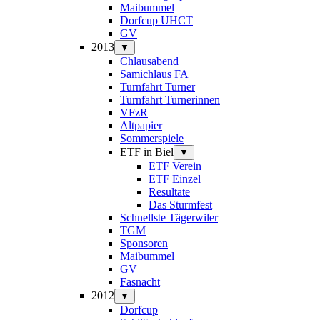
Maibummel
Dorfcup UHCT
GV
2013
▼
Chlausabend
Samichlaus FA
Turnfahrt Turner
Turnfahrt Turnerinnen
VFzR
Altpapier
Sommerspiele
ETF in Biel
▼
ETF Verein
ETF Einzel
Resultate
Das Sturmfest
Schnellste Tägerwiler
TGM
Sponsoren
Maibummel
GV
Fasnacht
2012
▼
Dorfcup