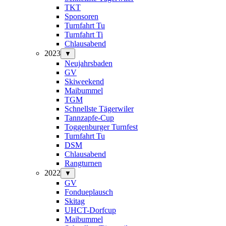
TKT
Sponsoren
Turnfahrt Tu
Turnfahrt Ti
Chlausabend
2023
▼
Neujahrsbaden
GV
Skiweekend
Maibummel
TGM
Schnellste Tägerwiler
Tannzapfe-Cup
Toggenburger Turnfest
Turnfahrt Tu
DSM
Chlausabend
Rangturnen
2022
▼
GV
Fondueplausch
Skitag
UHCT-Dorfcup
Maibummel