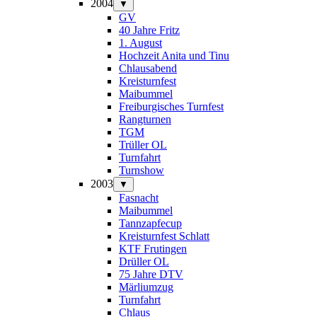
2004
▼
GV
40 Jahre Fritz
1. August
Hochzeit Anita und Tinu
Chlausabend
Kreisturnfest
Maibummel
Freiburgisches Turnfest
Rangturnen
TGM
Trüller OL
Turnfahrt
Turnshow
2003
▼
Fasnacht
Maibummel
Tannzapfecup
Kreisturnfest Schlatt
KTF Frutingen
Drüller OL
75 Jahre DTV
Märliumzug
Turnfahrt
Chlaus