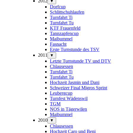
2012
▼
Dorfcup
Schlittschuhlaufen
Turnfahrt Ti
Turnfahrt Tu
KTF Frauenfeld
Tannzapfencup
Maibummel
Fasnacht
Erste Turnstunde des TSV
2011
▼
Letzte Turnstunde TV und DTV
Chlausessen
Turnfahrt Ti
Turnfahrt Tu
Hochzeit Jasmin und Dani
Schweizer Final Migros Sprint
Leubergcup
Turnfest Wädenswil
TGM
NOS in Tägerwilen
Maibummel
2010
▼
Chlausessen
Hochzeit Caro und Beni