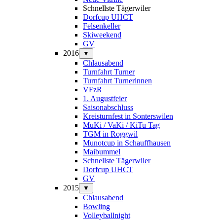
Schnellste Tägerwiler
Dorfcup UHCT
Felsenkeller
Skiweekend
GV
2016
▼
Chlausabend
Turnfahrt Turner
Turnfahrt Turnerinnen
VFzR
1. Augustfeier
Saisonabschluss
Kreisturnfest in Sonterswilen
MuKi / VaKi / KiTu Tag
TGM in Roggwil
Munotcup in Schauffhausen
Maibummel
Schnellste Tägerwiler
Dorfcup UHCT
GV
2015
▼
Chlausabend
Bowling
Volleyballnight