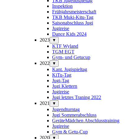
TKB Jugendspieltag
Inspektion
Frühjahrsmeisterschaft
TKB Muki-Kitu-Tag
Saisonabschluss Jugi
Jugireise
Dance Kids 2024
2023
▼
KTF Wyland
TGM EGT
Gym- und Getucup
2022
▼
Kant. Jugispieltag
KiTu-Tag
Jugi-Tag
Jugi Klettern
Jugireise
Jugi letztes Traning 2022
2021
▼
Jugendturntag
Jugi Sommerabschluss
GeräteMädchen Abschlusstraining
Jugireise
Gym & Getu-Cup
2020
▼