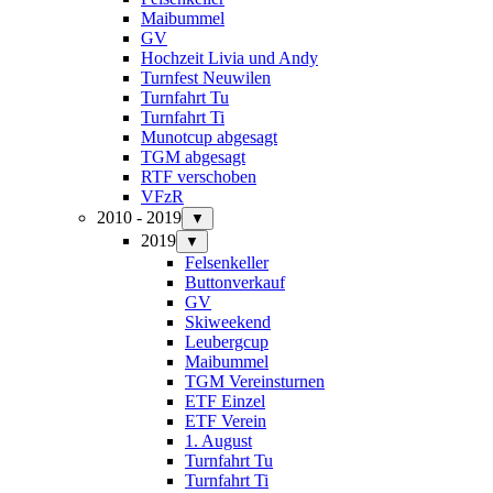
Maibummel
GV
Hochzeit Livia und Andy
Turnfest Neuwilen
Turnfahrt Tu
Turnfahrt Ti
Munotcup abgesagt
TGM abgesagt
RTF verschoben
VFzR
2010 - 2019
▼
2019
▼
Felsenkeller
Buttonverkauf
GV
Skiweekend
Leubergcup
Maibummel
TGM Vereinsturnen
ETF Einzel
ETF Verein
1. August
Turnfahrt Tu
Turnfahrt Ti