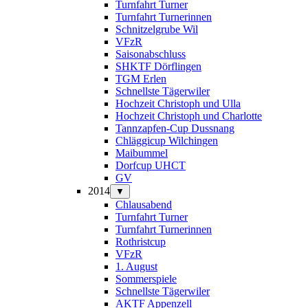
Turnfahrt Turner
Turnfahrt Turnerinnen
Schnitzelgrube Wil
VFzR
Saisonabschluss
SHKTF Dörflingen
TGM Erlen
Schnellste Tägerwiler
Hochzeit Christoph und Ulla
Hochzeit Christoph und Charlotte
Tannzapfen-Cup Dussnang
Chläggicup Wilchingen
Maibummel
Dorfcup UHCT
GV
2014
▼
Chlausabend
Turnfahrt Turner
Turnfahrt Turnerinnen
Rothristcup
VFzR
1. August
Sommerspiele
Schnellste Tägerwiler
AKTF Appenzell