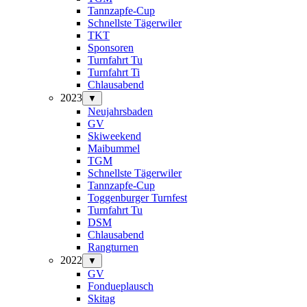
Tannzapfe-Cup
Schnellste Tägerwiler
TKT
Sponsoren
Turnfahrt Tu
Turnfahrt Ti
Chlausabend
2023
▼
Neujahrsbaden
GV
Skiweekend
Maibummel
TGM
Schnellste Tägerwiler
Tannzapfe-Cup
Toggenburger Turnfest
Turnfahrt Tu
DSM
Chlausabend
Rangturnen
2022
▼
GV
Fondueplausch
Skitag