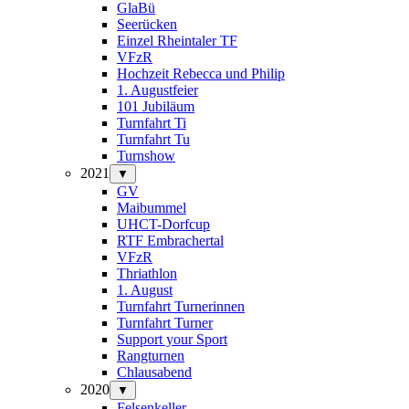
GlaBü
Seerücken
Einzel Rheintaler TF
VFzR
Hochzeit Rebecca und Philip
1. Augustfeier
101 Jubiläum
Turnfahrt Ti
Turnfahrt Tu
Turnshow
2021
▼
GV
Maibummel
UHCT-Dorfcup
RTF Embrachertal
VFzR
Thriathlon
1. August
Turnfahrt Turnerinnen
Turnfahrt Turner
Support your Sport
Rangturnen
Chlausabend
2020
▼
Felsenkeller