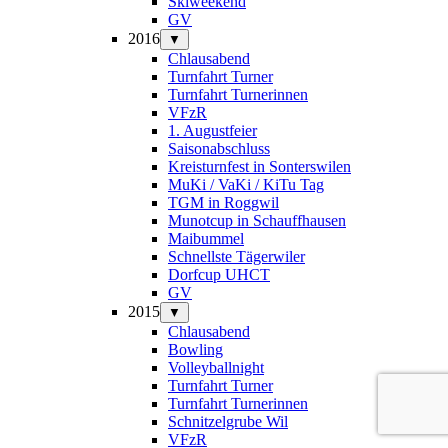
Skiweekend
GV
2016
▼
Chlausabend
Turnfahrt Turner
Turnfahrt Turnerinnen
VFzR
1. Augustfeier
Saisonabschluss
Kreisturnfest in Sonterswilen
MuKi / VaKi / KiTu Tag
TGM in Roggwil
Munotcup in Schauffhausen
Maibummel
Schnellste Tägerwiler
Dorfcup UHCT
GV
2015
▼
Chlausabend
Bowling
Volleyballnight
Turnfahrt Turner
Turnfahrt Turnerinnen
Schnitzelgrube Wil
VFzR