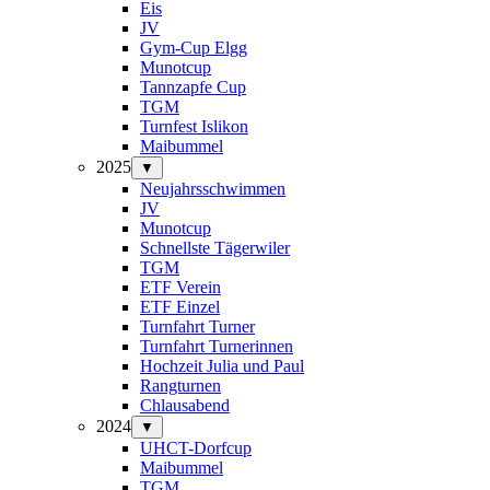
Eis
JV
Gym-Cup Elgg
Munotcup
Tannzapfe Cup
TGM
Turnfest Islikon
Maibummel
2025
▼
Neujahrsschwimmen
JV
Munotcup
Schnellste Tägerwiler
TGM
ETF Verein
ETF Einzel
Turnfahrt Turner
Turnfahrt Turnerinnen
Hochzeit Julia und Paul
Rangturnen
Chlausabend
2024
▼
UHCT-Dorfcup
Maibummel
TGM