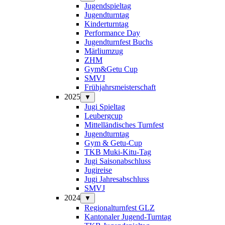
Jugendspieltag
Jugendturntag
Kinderturntag
Performance Day
Jugendturnfest Buchs
Märliumzug
ZHM
Gym&Getu Cup
SMVJ
Frühjahrsmeisterschaft
2025
▼
Jugi Spieltag
Leubergcup
Mittelländisches Turnfest
Jugendturntag
Gym & Getu-Cup
TKB Muki-Kitu-Tag
Jugi Saisonabschluss
Jugireise
Jugi Jahresabschluss
SMVJ
2024
▼
Regionalturnfest GLZ
Kantonaler Jugend-Turntag