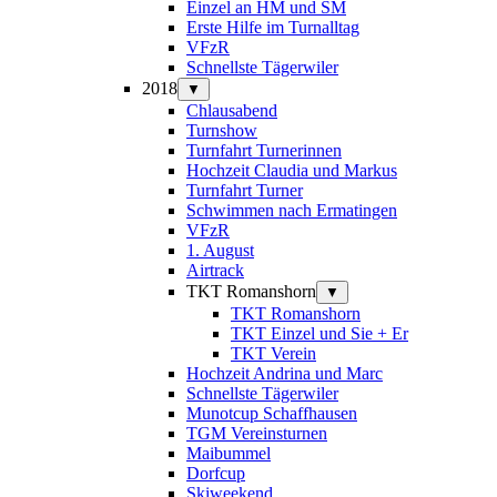
Einzel an HM und SM
Erste Hilfe im Turnalltag
VFzR
Schnellste Tägerwiler
2018
▼
Chlausabend
Turnshow
Turnfahrt Turnerinnen
Hochzeit Claudia und Markus
Turnfahrt Turner
Schwimmen nach Ermatingen
VFzR
1. August
Airtrack
TKT Romanshorn
▼
TKT Romanshorn
TKT Einzel und Sie + Er
TKT Verein
Hochzeit Andrina und Marc
Schnellste Tägerwiler
Munotcup Schaffhausen
TGM Vereinsturnen
Maibummel
Dorfcup
Skiweekend