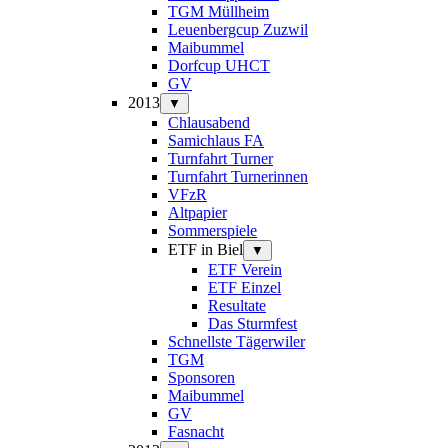
TGM Müllheim
Leuenbergcup Zuzwil
Maibummel
Dorfcup UHCT
GV
2013
▼
Chlausabend
Samichlaus FA
Turnfahrt Turner
Turnfahrt Turnerinnen
VFzR
Altpapier
Sommerspiele
ETF in Biel
▼
ETF Verein
ETF Einzel
Resultate
Das Sturmfest
Schnellste Tägerwiler
TGM
Sponsoren
Maibummel
GV
Fasnacht