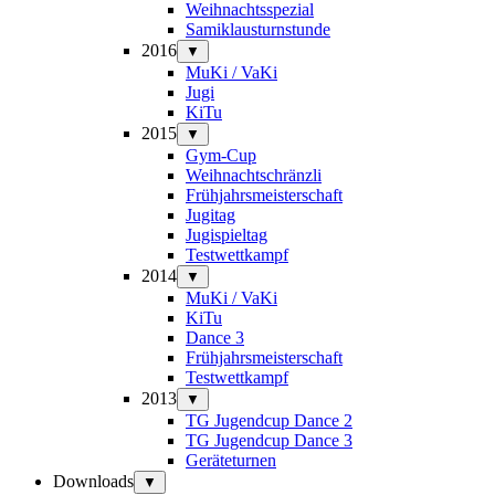
Weihnachtsspezial
Samiklausturnstunde
2016
▼
MuKi / VaKi
Jugi
KiTu
2015
▼
Gym-Cup
Weihnachtschränzli
Frühjahrsmeisterschaft
Jugitag
Jugispieltag
Testwettkampf
2014
▼
MuKi / VaKi
KiTu
Dance 3
Frühjahrsmeisterschaft
Testwettkampf
2013
▼
TG Jugendcup Dance 2
TG Jugendcup Dance 3
Geräteturnen
Downloads
▼