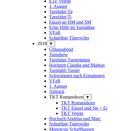
ETF Verein
1. August
Turnfahrt Tu
Turnfahrt Ti
Einzel an HM und SM
Erste Hilfe im Turnalltag
VFzR
Schnellste Tägerwiler
2018
▼
Chlausabend
Turnshow
Turnfahrt Turnerinnen
Hochzeit Claudia und Markus
Turnfahrt Turner
Schwimmen nach Ermatingen
VFzR
1. August
Airtrack
TKT Romanshorn
▼
TKT Romanshorn
TKT Einzel und Sie + Er
TKT Verein
Hochzeit Andrina und Marc
Schnellste Tägerwiler
Munotcup Schaffhausen