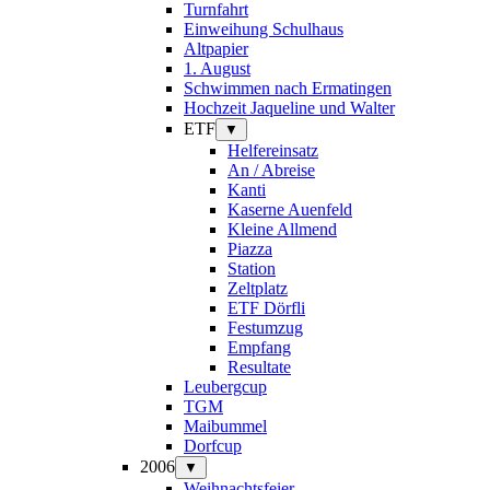
Turnfahrt
Einweihung Schulhaus
Altpapier
1. August
Schwimmen nach Ermatingen
Hochzeit Jaqueline und Walter
ETF
▼
Helfereinsatz
An / Abreise
Kanti
Kaserne Auenfeld
Kleine Allmend
Piazza
Station
Zeltplatz
ETF Dörfli
Festumzug
Empfang
Resultate
Leubergcup
TGM
Maibummel
Dorfcup
2006
▼
Weihnachtsfeier