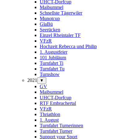
UHCT-Dorfcup
Maibummel
Schnellste Tägerwiler
Munotcup
GlaBü
Seerücken
Einzel Rheintaler TF
VFzR
Hochzeit Rebecca und Philip
1. Augustfeier
101 Jubiläum
Turnfahrt Ti
Turnfahrt Tu
Turnshow
2021
▼
GV
Maibummel
UHCT-Dorfcup
RTF Embrachertal
VFzR
Thriathlon
1. August
Turnfahrt Turnerinnen
Turnfahrt Turner
Support your Sport