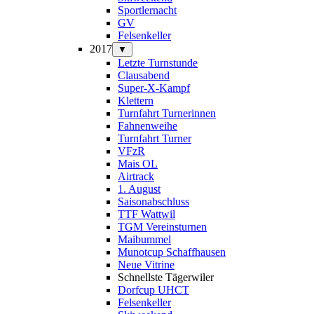
Sportlernacht
GV
Felsenkeller
2017
▼
Letzte Turnstunde
Clausabend
Super-X-Kampf
Klettern
Turnfahrt Turnerinnen
Fahnenweihe
Turnfahrt Turner
VFzR
Mais OL
Airtrack
1. August
Saisonabschluss
TTF Wattwil
TGM Vereinsturnen
Maibummel
Munotcup Schaffhausen
Neue Vitrine
Schnellste Tägerwiler
Dorfcup UHCT
Felsenkeller