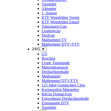
Turnfahrt
Altpapier
1. August
KTF Weinfelden Verein
KTF Weinfelden Einzel
Tannzapen-Cup
Leubergcup
Dorfcup
Maibummel TV
Maibummel DTV+FTV
2005
▼
GV
Bowling
Letzte Turnstunde
Materialtransport
Dreifachturnhalle
Maibummel
Maibummel DTV/FTV
125 Jahre Gemischten Chor
Kreisturnfest Märstetten
BüGla Domat-Ems
Einweihung Dreifachturnhalle
Europapark DTV
Turnfahrt