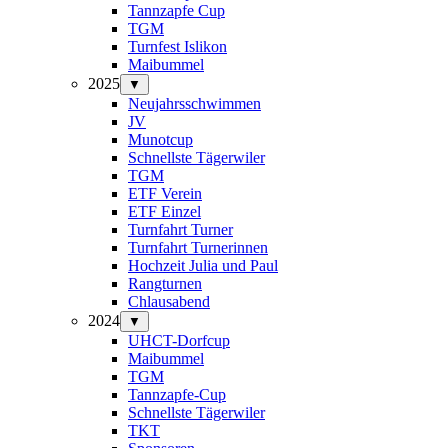
Tannzapfe Cup
TGM
Turnfest Islikon
Maibummel
2025
▼
Neujahrsschwimmen
JV
Munotcup
Schnellste Tägerwiler
TGM
ETF Verein
ETF Einzel
Turnfahrt Turner
Turnfahrt Turnerinnen
Hochzeit Julia und Paul
Rangturnen
Chlausabend
2024
▼
UHCT-Dorfcup
Maibummel
TGM
Tannzapfe-Cup
Schnellste Tägerwiler
TKT