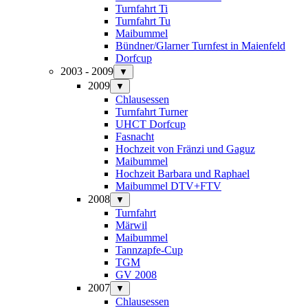
Turnfahrt Ti
Turnfahrt Tu
Maibummel
Bündner/Glarner Turnfest in Maienfeld
Dorfcup
2003 - 2009
▼
2009
▼
Chlausessen
Turnfahrt Turner
UHCT Dorfcup
Fasnacht
Hochzeit von Fränzi und Gaguz
Maibummel
Hochzeit Barbara und Raphael
Maibummel DTV+FTV
2008
▼
Turnfahrt
Märwil
Maibummel
Tannzapfe-Cup
TGM
GV 2008
2007
▼
Chlausessen