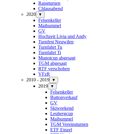
Rangturnen
Chlausabend
2020
▼
Felsenkeller
Maibummel
GV
Hochzeit Livia und Andy
Turnfest Neuwilen
Turnfahrt Tu
Turnfahrt Ti
Munotcup abgesagt
TGM abgesagt
RTF verschoben
VFzR
2010 - 2019
▼
2019
▼
Felsenkeller
Buttonverkauf
GV
Skiweekend
Leubergcup
Maibummel
TGM Vereinsturnen
ETF Einzel