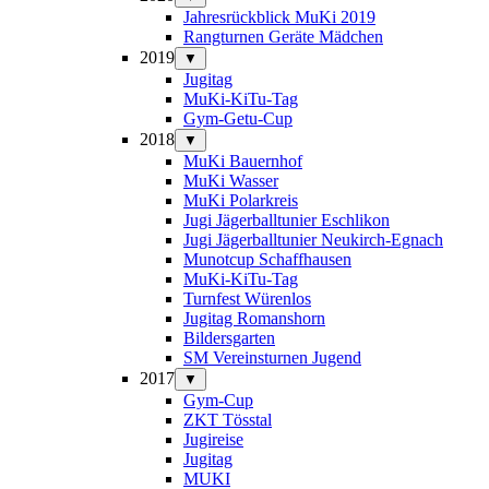
Jahresrückblick MuKi 2019
Rangturnen Geräte Mädchen
2019
▼
Jugitag
MuKi-KiTu-Tag
Gym-Getu-Cup
2018
▼
MuKi Bauernhof
MuKi Wasser
MuKi Polarkreis
Jugi Jägerballtunier Eschlikon
Jugi Jägerballtunier Neukirch-Egnach
Munotcup Schaffhausen
MuKi-KiTu-Tag
Turnfest Würenlos
Jugitag Romanshorn
Bildersgarten
SM Vereinsturnen Jugend
2017
▼
Gym-Cup
ZKT Tösstal
Jugireise
Jugitag
MUKI