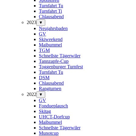
Sponsoren
Turnfahrt Tu
Turnfahrt Ti
Chlausabend
2023
▼
Neujahrsbaden
GV
Skiweekend
Maibummel
TGM
Schnellste Tägerwiler
Tannzapfe-Cup
Toggenburger Turnfest
Turnfahrt Tu
DSM
Chlausabend
Rangturnen
2022
▼
GV
Fondueplausch
Skitag
UHCT-Dorfcup
Maibummel
Schnellste Tägerwiler
Munotcup