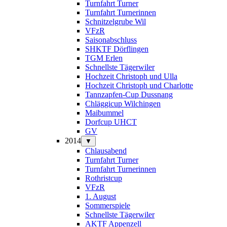
Turnfahrt Turner
Turnfahrt Turnerinnen
Schnitzelgrube Wil
VFzR
Saisonabschluss
SHKTF Dörflingen
TGM Erlen
Schnellste Tägerwiler
Hochzeit Christoph und Ulla
Hochzeit Christoph und Charlotte
Tannzapfen-Cup Dussnang
Chläggicup Wilchingen
Maibummel
Dorfcup UHCT
GV
2014
▼
Chlausabend
Turnfahrt Turner
Turnfahrt Turnerinnen
Rothristcup
VFzR
1. August
Sommerspiele
Schnellste Tägerwiler
AKTF Appenzell