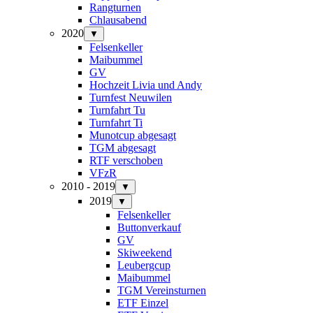
Rangturnen
Chlausabend
2020
▼
Felsenkeller
Maibummel
GV
Hochzeit Livia und Andy
Turnfest Neuwilen
Turnfahrt Tu
Turnfahrt Ti
Munotcup abgesagt
TGM abgesagt
RTF verschoben
VFzR
2010 - 2019
▼
2019
▼
Felsenkeller
Buttonverkauf
GV
Skiweekend
Leubergcup
Maibummel
TGM Vereinsturnen
ETF Einzel