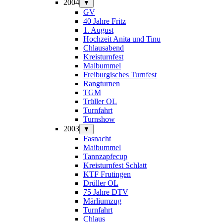
2004
▼
GV
40 Jahre Fritz
1. August
Hochzeit Anita und Tinu
Chlausabend
Kreisturnfest
Maibummel
Freiburgisches Turnfest
Rangturnen
TGM
Trüller OL
Turnfahrt
Turnshow
2003
▼
Fasnacht
Maibummel
Tannzapfecup
Kreisturnfest Schlatt
KTF Frutingen
Drüller OL
75 Jahre DTV
Märliumzug
Turnfahrt
Chlaus