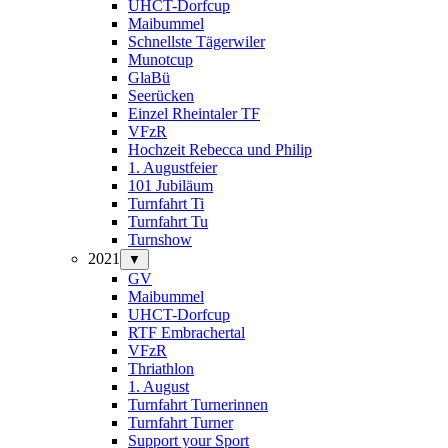
UHCT-Dorfcup
Maibummel
Schnellste Tägerwiler
Munotcup
GlaBü
Seerücken
Einzel Rheintaler TF
VFzR
Hochzeit Rebecca und Philip
1. Augustfeier
101 Jubiläum
Turnfahrt Ti
Turnfahrt Tu
Turnshow
2021
▼
GV
Maibummel
UHCT-Dorfcup
RTF Embrachertal
VFzR
Thriathlon
1. August
Turnfahrt Turnerinnen
Turnfahrt Turner
Support your Sport