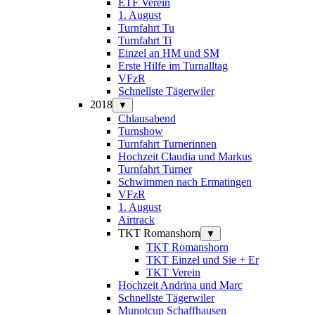
ETF Verein
1. August
Turnfahrt Tu
Turnfahrt Ti
Einzel an HM und SM
Erste Hilfe im Turnalltag
VFzR
Schnellste Tägerwiler
2018
▼
Chlausabend
Turnshow
Turnfahrt Turnerinnen
Hochzeit Claudia und Markus
Turnfahrt Turner
Schwimmen nach Ermatingen
VFzR
1. August
Airtrack
TKT Romanshorn
▼
TKT Romanshorn
TKT Einzel und Sie + Er
TKT Verein
Hochzeit Andrina und Marc
Schnellste Tägerwiler
Munotcup Schaffhausen