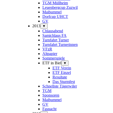
TGM Müllheim
Leuenbergcup Zuzwil
Maibummel
Dorfcup UHCT
GV
2013
▼
Chlausabend
Samichlaus FA
Turnfahrt Turner
Turnfahrt Turnerinnen
VFzR
Altpapier
Sommerspiele
ETF in Biel
▼
ETF Verein
ETF Einzel
Resultate
Das Sturmfest
Schnellste Tägerwiler
TGM
Sponsoren
Maibummel
GV
Fasnacht