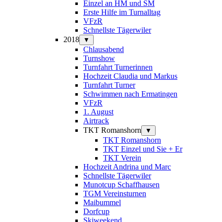
Einzel an HM und SM
Erste Hilfe im Turnalltag
VFzR
Schnellste Tägerwiler
2018
▼
Chlausabend
Turnshow
Turnfahrt Turnerinnen
Hochzeit Claudia und Markus
Turnfahrt Turner
Schwimmen nach Ermatingen
VFzR
1. August
Airtrack
TKT Romanshorn
▼
TKT Romanshorn
TKT Einzel und Sie + Er
TKT Verein
Hochzeit Andrina und Marc
Schnellste Tägerwiler
Munotcup Schaffhausen
TGM Vereinsturnen
Maibummel
Dorfcup
Skiweekend