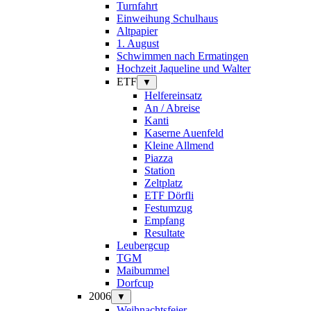
Turnfahrt
Einweihung Schulhaus
Altpapier
1. August
Schwimmen nach Ermatingen
Hochzeit Jaqueline und Walter
ETF
▼
Helfereinsatz
An / Abreise
Kanti
Kaserne Auenfeld
Kleine Allmend
Piazza
Station
Zeltplatz
ETF Dörfli
Festumzug
Empfang
Resultate
Leubergcup
TGM
Maibummel
Dorfcup
2006
▼
Weihnachtsfeier