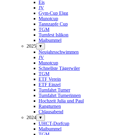
Eis
JV
Gym-Cup Elgg
Munotcup
Tannzapfe Cup
TGM
Turnfest Islikon
Maibummel
2025
▼
Neujahrsschwimmen
JV
Munotcup
Schnellste Tägerwiler
TGM
ETF Verein
ETF Einzel
Turnfahrt Turner
Turnfahrt Turnerinnen
Hochzeit Julia und Paul
Rangturnen
Chlausabend
2024
▼
UHCT-Dorfcup
Maibummel
TGM