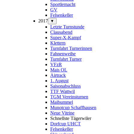
Sportlernacht
GV
Felsenkeller
2017
▼
Letzte Turnstunde
Clausabend
Super-X-Kampf
Klettern
Turnfahrt Turnerinnen
Fahnenweihe
Turnfahrt Turner
VFzR
Mais OL
Airtrack
1. August
Saisonabschluss
TTF Wattwil
TGM Vereinsturnen
Maibummel
Munotcup Schaffhausen
Neue Vitrine
Schnellste Tägerwiler
Dorfcup UHCT
Felsenkeller