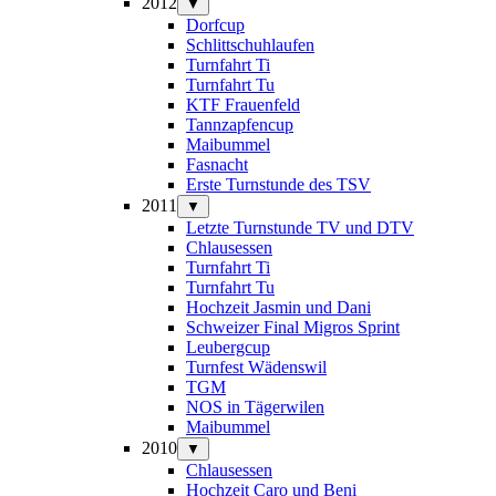
2012
▼
Dorfcup
Schlittschuhlaufen
Turnfahrt Ti
Turnfahrt Tu
KTF Frauenfeld
Tannzapfencup
Maibummel
Fasnacht
Erste Turnstunde des TSV
2011
▼
Letzte Turnstunde TV und DTV
Chlausessen
Turnfahrt Ti
Turnfahrt Tu
Hochzeit Jasmin und Dani
Schweizer Final Migros Sprint
Leubergcup
Turnfest Wädenswil
TGM
NOS in Tägerwilen
Maibummel
2010
▼
Chlausessen
Hochzeit Caro und Beni