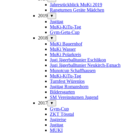
Jahresrückblick MuKi 2019
Rangturnen Geräte Mädchen
2019
▼
Jugitag
MuKi-KiTu-Tag
Gym-Getu-Cup
2018
▼
MuKi Bauernhof
MuKi Wasser
MuKi Polarkreis
Jugi Jägerballtunier Eschlikon
Jugi Jägerballtunier Neukirch-Egnach
Munotcup Schaffhausen
MuKi-KiTu-Tag
Turnfest Würenlos
Jugitag Romanshorn
Bildersgarten
SM Vereinsturnen Jugend
2017
▼
Gym-Cup
ZKT Tösstal
Jugireise
Jugitag
MUKI