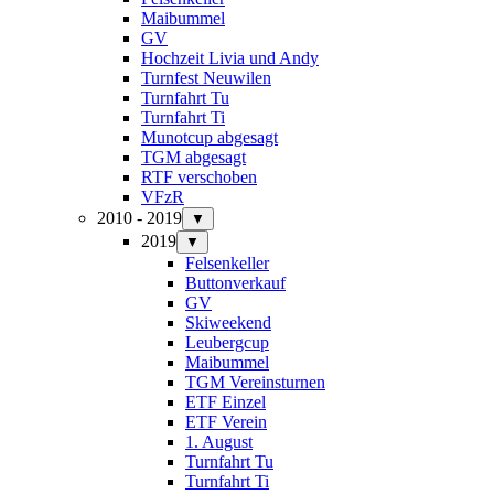
Maibummel
GV
Hochzeit Livia und Andy
Turnfest Neuwilen
Turnfahrt Tu
Turnfahrt Ti
Munotcup abgesagt
TGM abgesagt
RTF verschoben
VFzR
2010 - 2019
▼
2019
▼
Felsenkeller
Buttonverkauf
GV
Skiweekend
Leubergcup
Maibummel
TGM Vereinsturnen
ETF Einzel
ETF Verein
1. August
Turnfahrt Tu
Turnfahrt Ti