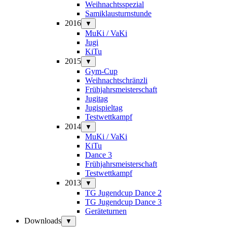
Weihnachtsspezial
Samiklausturnstunde
2016
▼
MuKi / VaKi
Jugi
KiTu
2015
▼
Gym-Cup
Weihnachtschränzli
Frühjahrsmeisterschaft
Jugitag
Jugispieltag
Testwettkampf
2014
▼
MuKi / VaKi
KiTu
Dance 3
Frühjahrsmeisterschaft
Testwettkampf
2013
▼
TG Jugendcup Dance 2
TG Jugendcup Dance 3
Geräteturnen
Downloads
▼