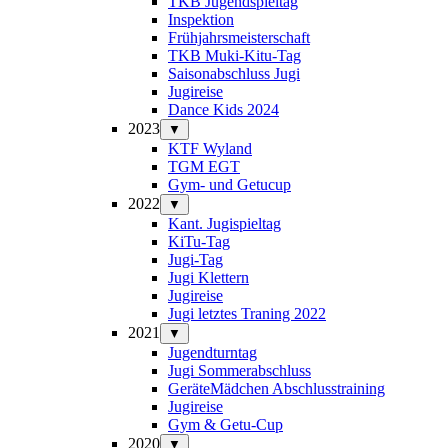
TKB Jugendspieltag
Inspektion
Frühjahrsmeisterschaft
TKB Muki-Kitu-Tag
Saisonabschluss Jugi
Jugireise
Dance Kids 2024
2023
▼
KTF Wyland
TGM EGT
Gym- und Getucup
2022
▼
Kant. Jugispieltag
KiTu-Tag
Jugi-Tag
Jugi Klettern
Jugireise
Jugi letztes Traning 2022
2021
▼
Jugendturntag
Jugi Sommerabschluss
GeräteMädchen Abschlusstraining
Jugireise
Gym & Getu-Cup
2020
▼