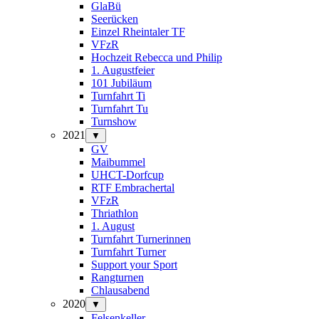
GlaBü
Seerücken
Einzel Rheintaler TF
VFzR
Hochzeit Rebecca und Philip
1. Augustfeier
101 Jubiläum
Turnfahrt Ti
Turnfahrt Tu
Turnshow
2021
▼
GV
Maibummel
UHCT-Dorfcup
RTF Embrachertal
VFzR
Thriathlon
1. August
Turnfahrt Turnerinnen
Turnfahrt Turner
Support your Sport
Rangturnen
Chlausabend
2020
▼
Felsenkeller