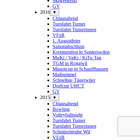
Skiweekend
GV
2016
▼
Chlausabend
Turnfahrt Turner
Turnfahrt Turnerinnen
VFzR
1. Augustfeier
Saisonabschluss
Kreisturnfest in Sonterswilen
MuKi / VaKi / KiTu Tag
TGM in Roggwil
Munotcup in Schauffhausen
Maibummel
Schnellste Tägerwiler
Dorfcup UHCT
GV
2015
▼
Chlausabend
Bowling
Volleyballnight
Turnfahrt Turner
Turnfahrt Turnerinnen
Schnitzelgrube Wil
VFzR