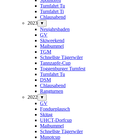
Sponsoren
Turnfahrt Tu
Turnfahrt Ti
Chlausabend
2023
▼
Neujahrsbaden
GV
Skiweekend
Maibummel
TGM
Schnellste Tägerwiler
Tannzapfe-Cup
Toggenburger Turnfest
Turnfahrt Tu
DSM
Chlausabend
Rangturnen
2022
▼
GV
Fondueplausch
Skitag
UHCT-Dorfcup
Maibummel
Schnellste Tägerwiler
Munotcup