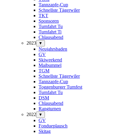
Tannzapfe-Cup
Schnellste Tägerwiler
TKT
Sponsoren
Turnfahrt Tu
Turnfahrt Ti
Chlausabend
2023
▼
Neujahrsbaden
GV
Skiweekend
Maibummel
TGM
Schnellste Tägerwiler
Tannzapfe-Cup
Toggenburger Turnfest
Turnfahrt Tu
DSM
Chlausabend
Rangturnen
2022
▼
GV
Fondueplausch
Skitag