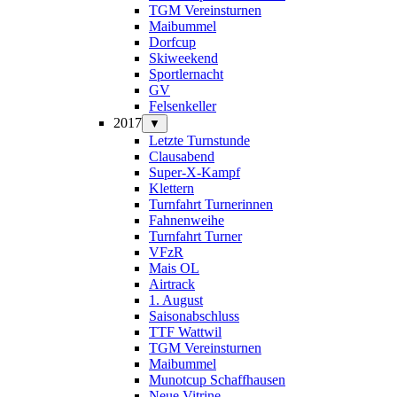
TGM Vereinsturnen
Maibummel
Dorfcup
Skiweekend
Sportlernacht
GV
Felsenkeller
2017
▼
Letzte Turnstunde
Clausabend
Super-X-Kampf
Klettern
Turnfahrt Turnerinnen
Fahnenweihe
Turnfahrt Turner
VFzR
Mais OL
Airtrack
1. August
Saisonabschluss
TTF Wattwil
TGM Vereinsturnen
Maibummel
Munotcup Schaffhausen
Neue Vitrine