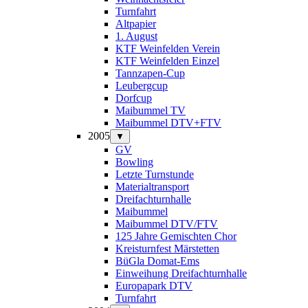
Turnfahrt
Altpapier
1. August
KTF Weinfelden Verein
KTF Weinfelden Einzel
Tannzapen-Cup
Leubergcup
Dorfcup
Maibummel TV
Maibummel DTV+FTV
2005
▼
GV
Bowling
Letzte Turnstunde
Materialtransport
Dreifachturnhalle
Maibummel
Maibummel DTV/FTV
125 Jahre Gemischten Chor
Kreisturnfest Märstetten
BüGla Domat-Ems
Einweihung Dreifachturnhalle
Europapark DTV
Turnfahrt