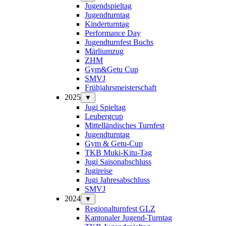
Jugendspieltag
Jugendturntag
Kinderturntag
Performance Day
Jugendturnfest Buchs
Märliumzug
ZHM
Gym&Getu Cup
SMVJ
Frühjahrsmeisterschaft
2025
▼
Jugi Spieltag
Leubergcup
Mittelländisches Turnfest
Jugendturntag
Gym & Getu-Cup
TKB Muki-Kitu-Tag
Jugi Saisonabschluss
Jugireise
Jugi Jahresabschluss
SMVJ
2024
▼
Regionalturnfest GLZ
Kantonaler Jugend-Turntag