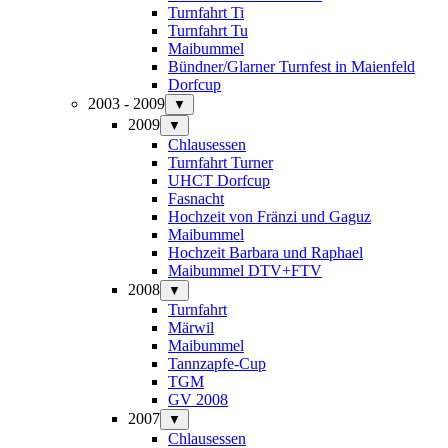
Turnfahrt Ti
Turnfahrt Tu
Maibummel
Bündner/Glarner Turnfest in Maienfeld
Dorfcup
2003 - 2009
▼
2009
▼
Chlausessen
Turnfahrt Turner
UHCT Dorfcup
Fasnacht
Hochzeit von Fränzi und Gaguz
Maibummel
Hochzeit Barbara und Raphael
Maibummel DTV+FTV
2008
▼
Turnfahrt
Märwil
Maibummel
Tannzapfe-Cup
TGM
GV 2008
2007
▼
Chlausessen