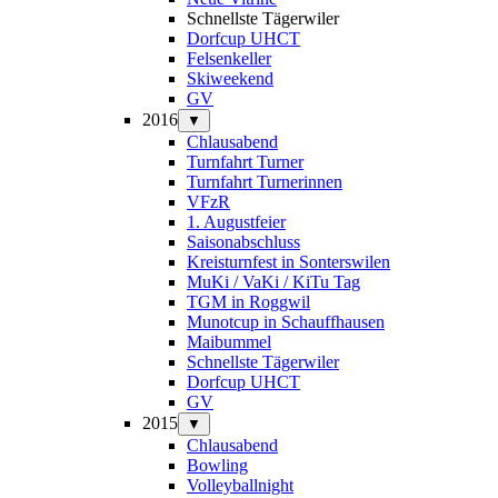
Schnellste Tägerwiler
Dorfcup UHCT
Felsenkeller
Skiweekend
GV
2016
▼
Chlausabend
Turnfahrt Turner
Turnfahrt Turnerinnen
VFzR
1. Augustfeier
Saisonabschluss
Kreisturnfest in Sonterswilen
MuKi / VaKi / KiTu Tag
TGM in Roggwil
Munotcup in Schauffhausen
Maibummel
Schnellste Tägerwiler
Dorfcup UHCT
GV
2015
▼
Chlausabend
Bowling
Volleyballnight