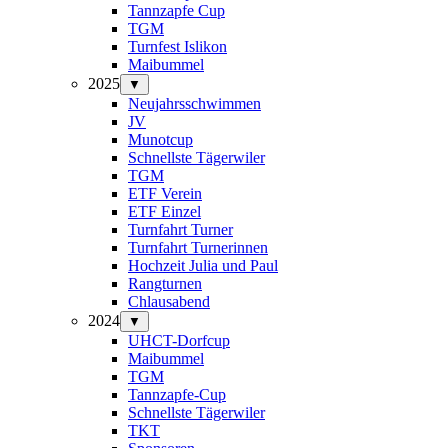
Tannzapfe Cup
TGM
Turnfest Islikon
Maibummel
2025
▼
Neujahrsschwimmen
JV
Munotcup
Schnellste Tägerwiler
TGM
ETF Verein
ETF Einzel
Turnfahrt Turner
Turnfahrt Turnerinnen
Hochzeit Julia und Paul
Rangturnen
Chlausabend
2024
▼
UHCT-Dorfcup
Maibummel
TGM
Tannzapfe-Cup
Schnellste Tägerwiler
TKT