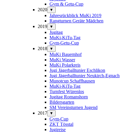
Gym & Getu-Cup
2020
▼
Jahresrückblick MuKi 2019
Rangturnen Geräte Mädchen
2019
▼
Jugitag
MuKi-KiTu-Tag
Gym-Getu-Cup
2018
▼
MuKi Bauernhof
MuKi Wasser
MuKi Polarkreis
Jugi Jägerballtunier Eschlikon
Jugi Jägerballtunier Neukirch-Egnach
Munotcup Schaffhausen
MuKi-KiTu-Tag
Turnfest Würenlos
Jugitag Romanshorn
Bildersgarten
SM Vereinsturnen Jugend
2017
▼
Gym-Cup
ZKT Tösstal
Jugireise