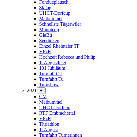
Fondueplausch
Skitag
UHCT-Dorfcup
Maibummel
Schnellste Tägerwiler
Munotcup
GlaBü
Seerücken
Einzel Rheintaler TF
VFzR
Hochzeit Rebecca und Philip
1. Augustfeier
101 Jubiläum
Turnfahrt Ti
Turnfahrt Tu
Turnshow
2021
▼
GV
Maibummel
UHCT-Dorfcup
RTF Embrachertal
VFzR
Thriathlon
1. August
Turnfahrt Turnerinnen