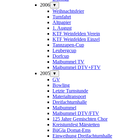
2006
▼
Weihnachtsfeier
Turnfahrt
Altpapier
1. August
KTF Weinfelden Verein
KTF Weinfelden Einzel
Tannzapen-Cup
Leubergcup
Dorfcup
Maibummel TV
Maibummel DTV+FTV
2005
▼
GV
Bowling
Letzte Turnstunde
Materialtransport
Dreifachturnhalle
Maibummel
Maibummel DTV/FTV
125 Jahre Gemischten Chor
Kreisturnfest Märstetten
BüGla Domat-Ems
Einweihung Dreifachturnhalle