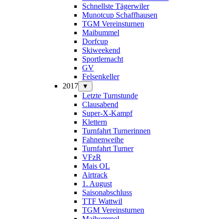
Schnellste Tägerwiler
Munotcup Schaffhausen
TGM Vereinsturnen
Maibummel
Dorfcup
Skiweekend
Sportlernacht
GV
Felsenkeller
2017
▼
Letzte Turnstunde
Clausabend
Super-X-Kampf
Klettern
Turnfahrt Turnerinnen
Fahnenweihe
Turnfahrt Turner
VFzR
Mais OL
Airtrack
1. August
Saisonabschluss
TTF Wattwil
TGM Vereinsturnen
Maibummel