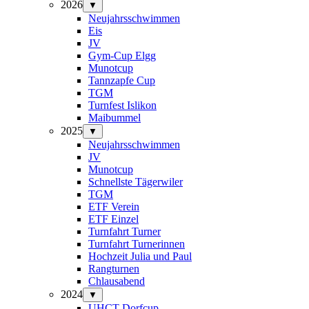
2026
▼
Neujahrsschwimmen
Eis
JV
Gym-Cup Elgg
Munotcup
Tannzapfe Cup
TGM
Turnfest Islikon
Maibummel
2025
▼
Neujahrsschwimmen
JV
Munotcup
Schnellste Tägerwiler
TGM
ETF Verein
ETF Einzel
Turnfahrt Turner
Turnfahrt Turnerinnen
Hochzeit Julia und Paul
Rangturnen
Chlausabend
2024
▼
UHCT-Dorfcup