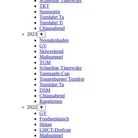
Schnellste Tägerwiler
TKT
Sponsoren
Turnfahrt Tu
Turnfahrt Ti
Chlausabend
2023
▼
Neujahrsbaden
GV
Skiweekend
Maibummel
TGM
Schnellste Tägerwiler
Tannzapfe-Cup
Toggenburger Turnfest
Turnfahrt Tu
DSM
Chlausabend
Rangturnen
2022
▼
GV
Fondueplausch
Skitag
UHCT-Dorfcup
Maibummel