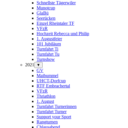
Schnellste Tägerwiler
Munotcup
GlaBü
Seerücken
Einzel Rheintaler TF
VFzR
Hochzeit Rebecca und Philip
1. Augustfeier
101 Jubiläum
Turnfahrt Ti
Turnfahrt Tu
Turnshow
2021
▼
GV
Maibummel
UHCT-Dorfcup
RTF Embrachertal
VFzR
Thriathlon
1. August
Turnfahrt Turnerinnen
Turnfahrt Turner
Support your Sport
Rangturnen
Chlausabend