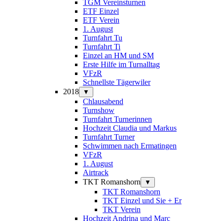
TGM Vereinsturnen
ETF Einzel
ETF Verein
1. August
Turnfahrt Tu
Turnfahrt Ti
Einzel an HM und SM
Erste Hilfe im Turnalltag
VFzR
Schnellste Tägerwiler
2018
▼
Chlausabend
Turnshow
Turnfahrt Turnerinnen
Hochzeit Claudia und Markus
Turnfahrt Turner
Schwimmen nach Ermatingen
VFzR
1. August
Airtrack
TKT Romanshorn
▼
TKT Romanshorn
TKT Einzel und Sie + Er
TKT Verein
Hochzeit Andrina und Marc