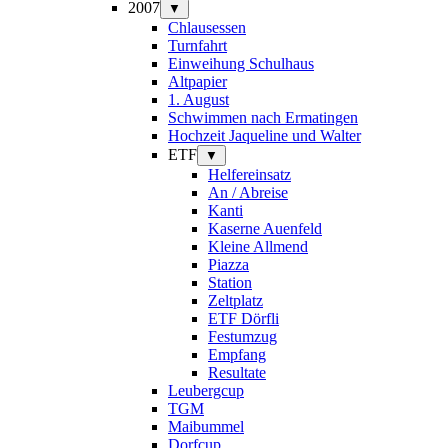
2007
▼
Chlausessen
Turnfahrt
Einweihung Schulhaus
Altpapier
1. August
Schwimmen nach Ermatingen
Hochzeit Jaqueline und Walter
ETF
▼
Helfereinsatz
An / Abreise
Kanti
Kaserne Auenfeld
Kleine Allmend
Piazza
Station
Zeltplatz
ETF Dörfli
Festumzug
Empfang
Resultate
Leubergcup
TGM
Maibummel
Dorfcup