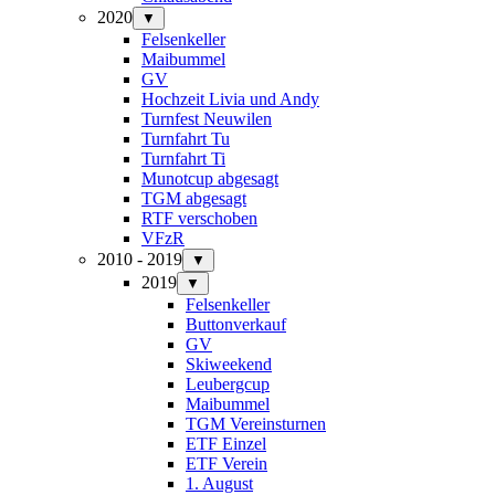
2020
▼
Felsenkeller
Maibummel
GV
Hochzeit Livia und Andy
Turnfest Neuwilen
Turnfahrt Tu
Turnfahrt Ti
Munotcup abgesagt
TGM abgesagt
RTF verschoben
VFzR
2010 - 2019
▼
2019
▼
Felsenkeller
Buttonverkauf
GV
Skiweekend
Leubergcup
Maibummel
TGM Vereinsturnen
ETF Einzel
ETF Verein
1. August