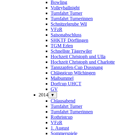
Bowling
Volleyballnight
Turnfahrt Turner
Turnfahrt Turnerinnen
Schnitzelgrube Wil
VFzR
Saisonabschluss
SHKTF Dörflingen
TGM Erlen
Schnellste Tägerwiler
Hochzeit Christoph und Ulla
Hochzeit Christoph und Charlotte
Tannzapfen-Cup Dussnang
Chläggicup Wilchingen
Maibummel
Dorfcup UHCT
GV
2014
▼
Chlausabend
Turnfahrt Turner
Turnfahrt Turnerinnen
Rothristcup
VFzR
1. August
Sommerspiele