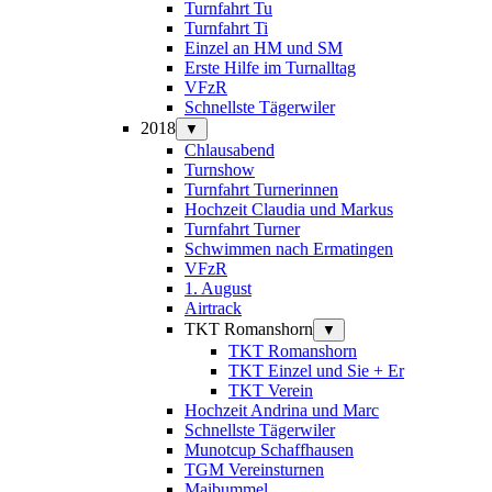
Turnfahrt Tu
Turnfahrt Ti
Einzel an HM und SM
Erste Hilfe im Turnalltag
VFzR
Schnellste Tägerwiler
2018
▼
Chlausabend
Turnshow
Turnfahrt Turnerinnen
Hochzeit Claudia und Markus
Turnfahrt Turner
Schwimmen nach Ermatingen
VFzR
1. August
Airtrack
TKT Romanshorn
▼
TKT Romanshorn
TKT Einzel und Sie + Er
TKT Verein
Hochzeit Andrina und Marc
Schnellste Tägerwiler
Munotcup Schaffhausen
TGM Vereinsturnen
Maibummel