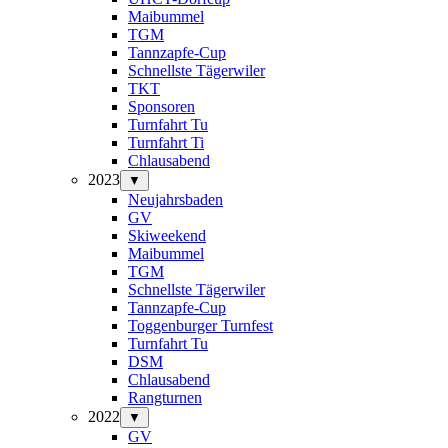
Maibummel
TGM
Tannzapfe-Cup
Schnellste Tägerwiler
TKT
Sponsoren
Turnfahrt Tu
Turnfahrt Ti
Chlausabend
2023
▼
Neujahrsbaden
GV
Skiweekend
Maibummel
TGM
Schnellste Tägerwiler
Tannzapfe-Cup
Toggenburger Turnfest
Turnfahrt Tu
DSM
Chlausabend
Rangturnen
2022
▼
GV