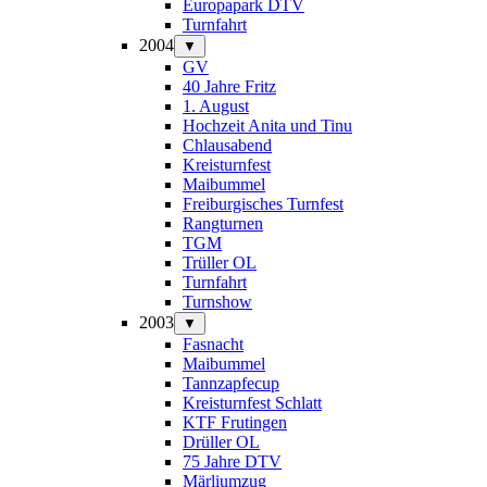
Europapark DTV
Turnfahrt
2004
▼
GV
40 Jahre Fritz
1. August
Hochzeit Anita und Tinu
Chlausabend
Kreisturnfest
Maibummel
Freiburgisches Turnfest
Rangturnen
TGM
Trüller OL
Turnfahrt
Turnshow
2003
▼
Fasnacht
Maibummel
Tannzapfecup
Kreisturnfest Schlatt
KTF Frutingen
Drüller OL
75 Jahre DTV
Märliumzug