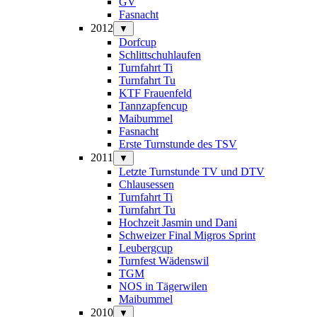
GV
Fasnacht
2012
▼
Dorfcup
Schlittschuhlaufen
Turnfahrt Ti
Turnfahrt Tu
KTF Frauenfeld
Tannzapfencup
Maibummel
Fasnacht
Erste Turnstunde des TSV
2011
▼
Letzte Turnstunde TV und DTV
Chlausessen
Turnfahrt Ti
Turnfahrt Tu
Hochzeit Jasmin und Dani
Schweizer Final Migros Sprint
Leubergcup
Turnfest Wädenswil
TGM
NOS in Tägerwilen
Maibummel
2010
▼