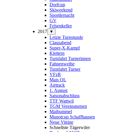
Dorfcup
Skiweekend
Sportlernacht
GV
Felsenkeller
2017
▼
Letzte Turnstunde
Clausabend
Super-X-Kampf
Klettern
Turnfahrt Turnerinnen
Fahnenweihe
Turnfahrt Turner
VFzR
Mais OL
Airtrack
1. August
Saisonabschluss
TTF Wattwil
TGM Vereinsturnen
Maibummel
Munotcup Schaffhausen
Neue Vitrine
Schnellste Tägerwiler