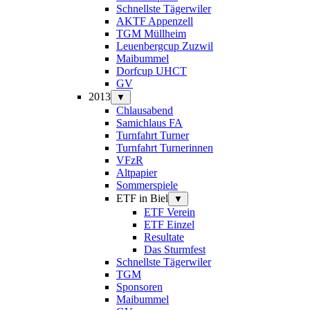
Schnellste Tägerwiler
AKTF Appenzell
TGM Müllheim
Leuenbergcup Zuzwil
Maibummel
Dorfcup UHCT
GV
2013
▼
Chlausabend
Samichlaus FA
Turnfahrt Turner
Turnfahrt Turnerinnen
VFzR
Altpapier
Sommerspiele
ETF in Biel
▼
ETF Verein
ETF Einzel
Resultate
Das Sturmfest
Schnellste Tägerwiler
TGM
Sponsoren
Maibummel