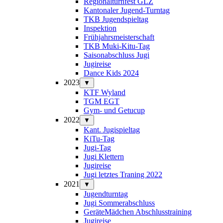
Regionalturnfest GLZ
Kantonaler Jugend-Turntag
TKB Jugendspieltag
Inspektion
Frühjahrsmeisterschaft
TKB Muki-Kitu-Tag
Saisonabschluss Jugi
Jugireise
Dance Kids 2024
2023
▼
KTF Wyland
TGM EGT
Gym- und Getucup
2022
▼
Kant. Jugispieltag
KiTu-Tag
Jugi-Tag
Jugi Klettern
Jugireise
Jugi letztes Traning 2022
2021
▼
Jugendturntag
Jugi Sommerabschluss
GeräteMädchen Abschlusstraining
Jugireise