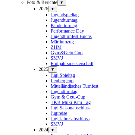
Foto & Berichte
▼
2026
▼
Jugendspieltag
Jugendturntag
Kinderturntag
Performance Day
Jugendturnfest Buchs
Märliumzug
ZHM
Gym&Getu Cup
SMVJ
Frühjahrsmeisterschaft
2025
▼
Jugi Spieltag
Leubergcup
Mittelländisches Turnfest
Jugendturntag
Gym & Getu-Cup
TKB Muki-Kitu-Tag
Jugi Saisonabschluss
Jugireise
Jugi Jahresabschluss
SMVJ
2024
▼