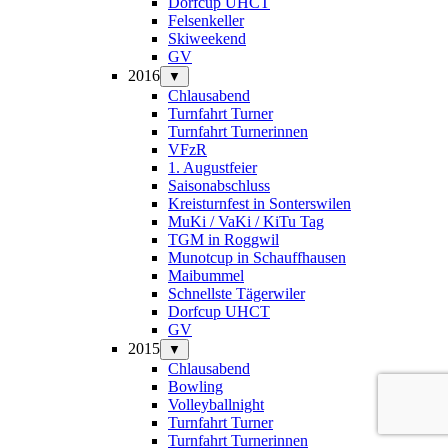
Dorfcup UHCT
Felsenkeller
Skiweekend
GV
2016
▼
Chlausabend
Turnfahrt Turner
Turnfahrt Turnerinnen
VFzR
1. Augustfeier
Saisonabschluss
Kreisturnfest in Sonterswilen
MuKi / VaKi / KiTu Tag
TGM in Roggwil
Munotcup in Schauffhausen
Maibummel
Schnellste Tägerwiler
Dorfcup UHCT
GV
2015
▼
Chlausabend
Bowling
Volleyballnight
Turnfahrt Turner
Turnfahrt Turnerinnen