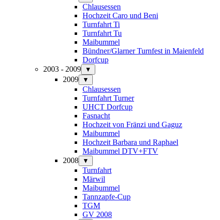
Chlausessen
Hochzeit Caro und Beni
Turnfahrt Ti
Turnfahrt Tu
Maibummel
Bündner/Glarner Turnfest in Maienfeld
Dorfcup
2003 - 2009
▼
2009
▼
Chlausessen
Turnfahrt Turner
UHCT Dorfcup
Fasnacht
Hochzeit von Fränzi und Gaguz
Maibummel
Hochzeit Barbara und Raphael
Maibummel DTV+FTV
2008
▼
Turnfahrt
Märwil
Maibummel
Tannzapfe-Cup
TGM
GV 2008