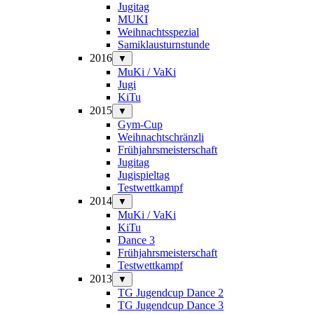
Jugitag
MUKI
Weihnachtsspezial
Samiklausturnstunde
2016
▼
MuKi / VaKi
Jugi
KiTu
2015
▼
Gym-Cup
Weihnachtschränzli
Frühjahrsmeisterschaft
Jugitag
Jugispieltag
Testwettkampf
2014
▼
MuKi / VaKi
KiTu
Dance 3
Frühjahrsmeisterschaft
Testwettkampf
2013
▼
TG Jugendcup Dance 2
TG Jugendcup Dance 3