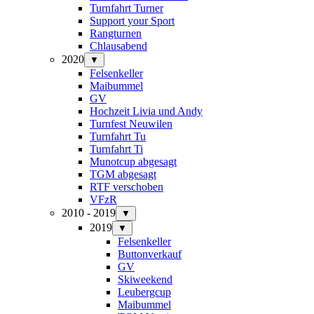
Turnfahrt Turner
Support your Sport
Rangturnen
Chlausabend
2020
▼
Felsenkeller
Maibummel
GV
Hochzeit Livia und Andy
Turnfest Neuwilen
Turnfahrt Tu
Turnfahrt Ti
Munotcup abgesagt
TGM abgesagt
RTF verschoben
VFzR
2010 - 2019
▼
2019
▼
Felsenkeller
Buttonverkauf
GV
Skiweekend
Leubergcup
Maibummel