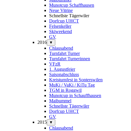
Munotcup Schaffhausen
Neue Vitrine
Schnellste Tägerwiler
Dorfcup UHCT
Felsenkeller
Skiweekend
GV
2016
▼
Chlausabend
Turnfahrt Turner
Turnfahrt Turnerinnen
VFzR
1. Augustfeier
Saisonabschluss
Kreisturnfest in Sonterswilen
MuKi / VaKi / KiTu Tag
TGM in Roggwil
Munotcup in Schauffhausen
Maibummel
Schnellste Tägerwiler
Dorfcup UHCT
GV
2015
▼
Chlausabend