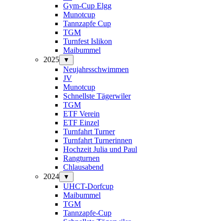
Gym-Cup Elgg
Munotcup
Tannzapfe Cup
TGM
Turnfest Islikon
Maibummel
2025
▼
Neujahrsschwimmen
JV
Munotcup
Schnellste Tägerwiler
TGM
ETF Verein
ETF Einzel
Turnfahrt Turner
Turnfahrt Turnerinnen
Hochzeit Julia und Paul
Rangturnen
Chlausabend
2024
▼
UHCT-Dorfcup
Maibummel
TGM
Tannzapfe-Cup