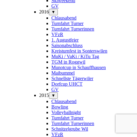
Skiweekend
GV
2016
▼
Chlausabend
Turnfahrt Turner
Turnfahrt Turnerinnen
VFzR
1. Augustfeier
Saisonabschluss
Kreisturnfest in Sonterswilen
MuKi / VaKi / KiTu Tag
TGM in Roggwil
Munotcup in Schauffhausen
Maibummel
Schnellste Tägerwiler
Dorfcup UHCT
GV
2015
▼
Chlausabend
Bowling
Volleyballnight
Turnfahrt Turner
Turnfahrt Turnerinnen
Schnitzelgrube Wil
VFzR