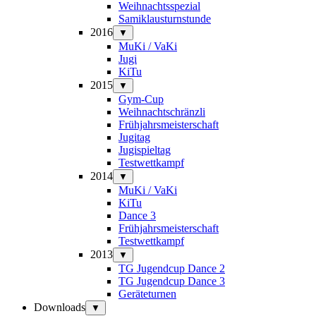
Weihnachtsspezial
Samiklausturnstunde
2016
▼
MuKi / VaKi
Jugi
KiTu
2015
▼
Gym-Cup
Weihnachtschränzli
Frühjahrsmeisterschaft
Jugitag
Jugispieltag
Testwettkampf
2014
▼
MuKi / VaKi
KiTu
Dance 3
Frühjahrsmeisterschaft
Testwettkampf
2013
▼
TG Jugendcup Dance 2
TG Jugendcup Dance 3
Geräteturnen
Downloads
▼