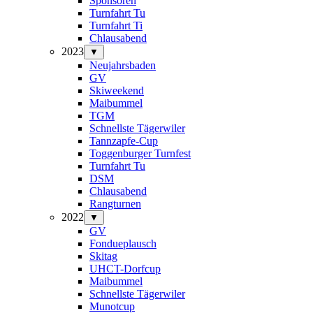
Sponsoren
Turnfahrt Tu
Turnfahrt Ti
Chlausabend
2023
▼
Neujahrsbaden
GV
Skiweekend
Maibummel
TGM
Schnellste Tägerwiler
Tannzapfe-Cup
Toggenburger Turnfest
Turnfahrt Tu
DSM
Chlausabend
Rangturnen
2022
▼
GV
Fondueplausch
Skitag
UHCT-Dorfcup
Maibummel
Schnellste Tägerwiler
Munotcup