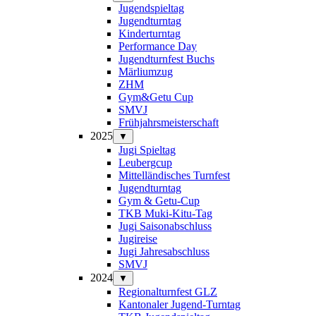
Jugendspieltag
Jugendturntag
Kinderturntag
Performance Day
Jugendturnfest Buchs
Märliumzug
ZHM
Gym&Getu Cup
SMVJ
Frühjahrsmeisterschaft
2025
▼
Jugi Spieltag
Leubergcup
Mittelländisches Turnfest
Jugendturntag
Gym & Getu-Cup
TKB Muki-Kitu-Tag
Jugi Saisonabschluss
Jugireise
Jugi Jahresabschluss
SMVJ
2024
▼
Regionalturnfest GLZ
Kantonaler Jugend-Turntag