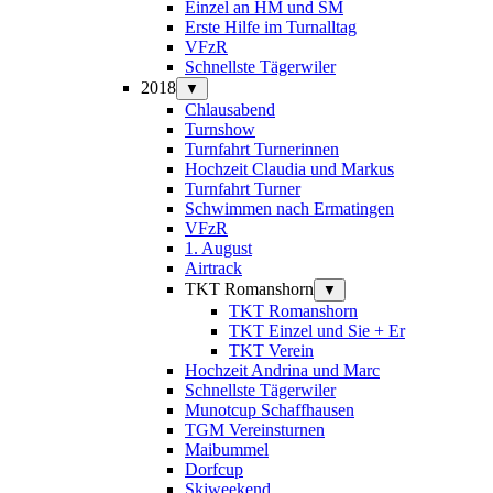
Einzel an HM und SM
Erste Hilfe im Turnalltag
VFzR
Schnellste Tägerwiler
2018
▼
Chlausabend
Turnshow
Turnfahrt Turnerinnen
Hochzeit Claudia und Markus
Turnfahrt Turner
Schwimmen nach Ermatingen
VFzR
1. August
Airtrack
TKT Romanshorn
▼
TKT Romanshorn
TKT Einzel und Sie + Er
TKT Verein
Hochzeit Andrina und Marc
Schnellste Tägerwiler
Munotcup Schaffhausen
TGM Vereinsturnen
Maibummel
Dorfcup
Skiweekend