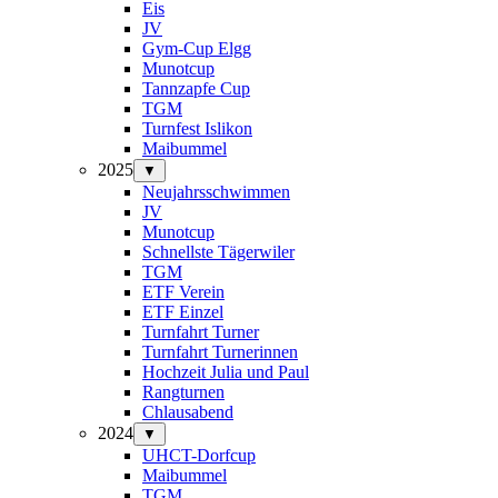
Eis
JV
Gym-Cup Elgg
Munotcup
Tannzapfe Cup
TGM
Turnfest Islikon
Maibummel
2025
▼
Neujahrsschwimmen
JV
Munotcup
Schnellste Tägerwiler
TGM
ETF Verein
ETF Einzel
Turnfahrt Turner
Turnfahrt Turnerinnen
Hochzeit Julia und Paul
Rangturnen
Chlausabend
2024
▼
UHCT-Dorfcup
Maibummel
TGM