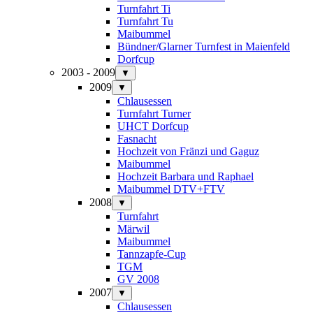
Turnfahrt Ti
Turnfahrt Tu
Maibummel
Bündner/Glarner Turnfest in Maienfeld
Dorfcup
2003 - 2009
▼
2009
▼
Chlausessen
Turnfahrt Turner
UHCT Dorfcup
Fasnacht
Hochzeit von Fränzi und Gaguz
Maibummel
Hochzeit Barbara und Raphael
Maibummel DTV+FTV
2008
▼
Turnfahrt
Märwil
Maibummel
Tannzapfe-Cup
TGM
GV 2008
2007
▼
Chlausessen