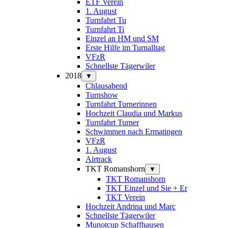
ETF Verein
1. August
Turnfahrt Tu
Turnfahrt Ti
Einzel an HM und SM
Erste Hilfe im Turnalltag
VFzR
Schnellste Tägerwiler
2018
▼
Chlausabend
Turnshow
Turnfahrt Turnerinnen
Hochzeit Claudia und Markus
Turnfahrt Turner
Schwimmen nach Ermatingen
VFzR
1. August
Airtrack
TKT Romanshorn
▼
TKT Romanshorn
TKT Einzel und Sie + Er
TKT Verein
Hochzeit Andrina und Marc
Schnellste Tägerwiler
Munotcup Schaffhausen