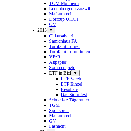
TGM Müllheim
Leuenbergcup Zuzwil
Maibummel
Dorfcup UHCT
GV
2013
▼
Chlausabend
Samichlaus FA
Turnfahrt Turner
Turnfahrt Turnerinnen
VFzR
Altpapier
Sommerspiele
ETF in Biel
▼
ETF Verein
ETF Einzel
Resultate
Das Sturmfest
Schnellste Tägerwiler
TGM
Sponsoren
Maibummel
GV
Fasnacht