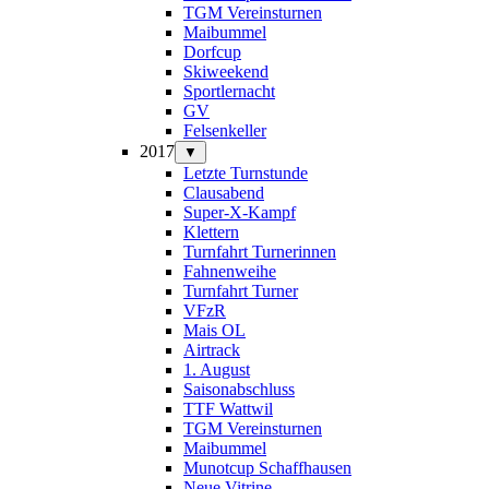
TGM Vereinsturnen
Maibummel
Dorfcup
Skiweekend
Sportlernacht
GV
Felsenkeller
2017
▼
Letzte Turnstunde
Clausabend
Super-X-Kampf
Klettern
Turnfahrt Turnerinnen
Fahnenweihe
Turnfahrt Turner
VFzR
Mais OL
Airtrack
1. August
Saisonabschluss
TTF Wattwil
TGM Vereinsturnen
Maibummel
Munotcup Schaffhausen
Neue Vitrine