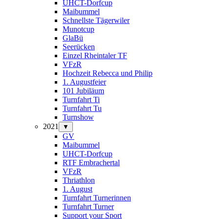
UHCT-Dorfcup
Maibummel
Schnellste Tägerwiler
Munotcup
GlaBü
Seerücken
Einzel Rheintaler TF
VFzR
Hochzeit Rebecca und Philip
1. Augustfeier
101 Jubiläum
Turnfahrt Ti
Turnfahrt Tu
Turnshow
2021
▼
GV
Maibummel
UHCT-Dorfcup
RTF Embrachertal
VFzR
Thriathlon
1. August
Turnfahrt Turnerinnen
Turnfahrt Turner
Support your Sport