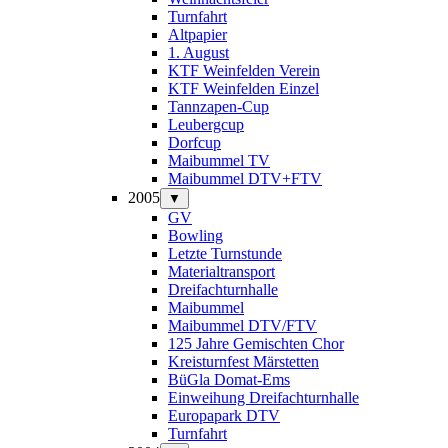
Turnfahrt
Altpapier
1. August
KTF Weinfelden Verein
KTF Weinfelden Einzel
Tannzapen-Cup
Leubergcup
Dorfcup
Maibummel TV
Maibummel DTV+FTV
2005
▼
GV
Bowling
Letzte Turnstunde
Materialtransport
Dreifachturnhalle
Maibummel
Maibummel DTV/FTV
125 Jahre Gemischten Chor
Kreisturnfest Märstetten
BüGla Domat-Ems
Einweihung Dreifachturnhalle
Europapark DTV
Turnfahrt