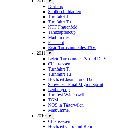
2012
▼
Dorfcup
Schlittschuhlaufen
Turnfahrt Ti
Turnfahrt Tu
KTF Frauenfeld
Tannzapfencup
Maibummel
Fasnacht
Erste Turnstunde des TSV
2011
▼
Letzte Turnstunde TV und DTV
Chlausessen
Turnfahrt Ti
Turnfahrt Tu
Hochzeit Jasmin und Dani
Schweizer Final Migros Sprint
Leubergcup
Turnfest Wädenswil
TGM
NOS in Tägerwilen
Maibummel
2010
▼
Chlausessen
Hochzeit Caro und Beni