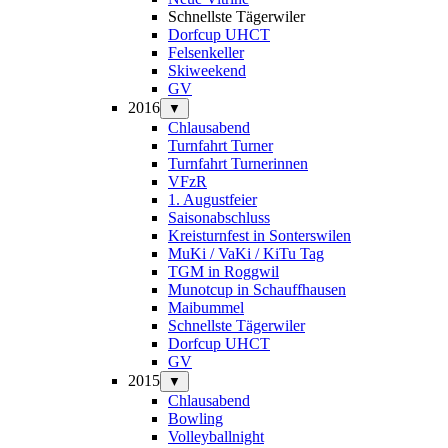
Schnellste Tägerwiler
Dorfcup UHCT
Felsenkeller
Skiweekend
GV
2016
▼
Chlausabend
Turnfahrt Turner
Turnfahrt Turnerinnen
VFzR
1. Augustfeier
Saisonabschluss
Kreisturnfest in Sonterswilen
MuKi / VaKi / KiTu Tag
TGM in Roggwil
Munotcup in Schauffhausen
Maibummel
Schnellste Tägerwiler
Dorfcup UHCT
GV
2015
▼
Chlausabend
Bowling
Volleyballnight