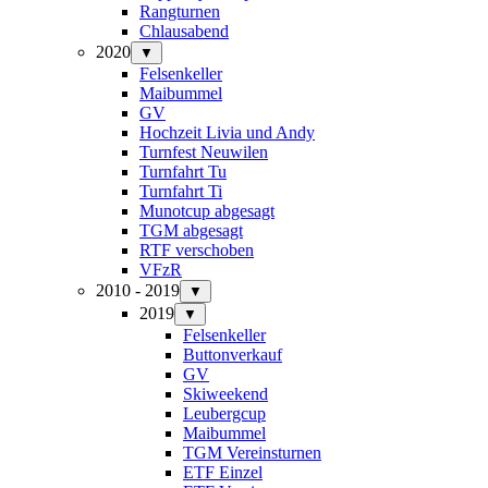
Rangturnen
Chlausabend
2020
▼
Felsenkeller
Maibummel
GV
Hochzeit Livia und Andy
Turnfest Neuwilen
Turnfahrt Tu
Turnfahrt Ti
Munotcup abgesagt
TGM abgesagt
RTF verschoben
VFzR
2010 - 2019
▼
2019
▼
Felsenkeller
Buttonverkauf
GV
Skiweekend
Leubergcup
Maibummel
TGM Vereinsturnen
ETF Einzel