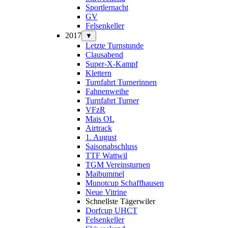
Sportlernacht
GV
Felsenkeller
2017
▼
Letzte Turnstunde
Clausabend
Super-X-Kampf
Klettern
Turnfahrt Turnerinnen
Fahnenweihe
Turnfahrt Turner
VFzR
Mais OL
Airtrack
1. August
Saisonabschluss
TTF Wattwil
TGM Vereinsturnen
Maibummel
Munotcup Schaffhausen
Neue Vitrine
Schnellste Tägerwiler
Dorfcup UHCT
Felsenkeller