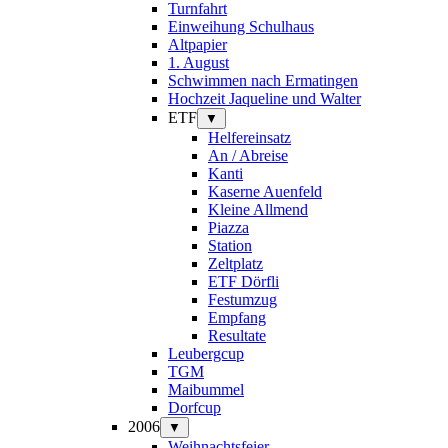
Turnfahrt
Einweihung Schulhaus
Altpapier
1. August
Schwimmen nach Ermatingen
Hochzeit Jaqueline und Walter
ETF
▼
Helfereinsatz
An / Abreise
Kanti
Kaserne Auenfeld
Kleine Allmend
Piazza
Station
Zeltplatz
ETF Dörfli
Festumzug
Empfang
Resultate
Leubergcup
TGM
Maibummel
Dorfcup
2006
▼
Weihnachtsfeier