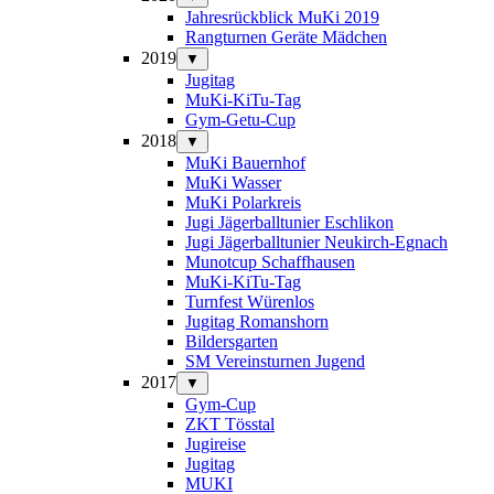
Jahresrückblick MuKi 2019
Rangturnen Geräte Mädchen
2019
▼
Jugitag
MuKi-KiTu-Tag
Gym-Getu-Cup
2018
▼
MuKi Bauernhof
MuKi Wasser
MuKi Polarkreis
Jugi Jägerballtunier Eschlikon
Jugi Jägerballtunier Neukirch-Egnach
Munotcup Schaffhausen
MuKi-KiTu-Tag
Turnfest Würenlos
Jugitag Romanshorn
Bildersgarten
SM Vereinsturnen Jugend
2017
▼
Gym-Cup
ZKT Tösstal
Jugireise
Jugitag
MUKI