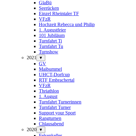
GlaBü
Seerücken
Einzel Rheintaler TF
VFzR
Hochzeit Rebecca und Philip
1. Augustfeier
101 Jubiläum
Turnfahrt Ti
Turnfahrt Tu
Turnshow
2021
▼
GV
Maibummel
UHCT-Dorfcup
RTF Embrachertal
VFzR
Thriathlon
1. August
Turnfahrt Turnerinnen
Turnfahrt Turner
Support your Sport
Rangturnen
Chlausabend
2020
▼
Felsenkeller