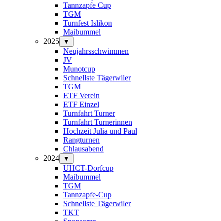
Tannzapfe Cup
TGM
Turnfest Islikon
Maibummel
2025
▼
Neujahrsschwimmen
JV
Munotcup
Schnellste Tägerwiler
TGM
ETF Verein
ETF Einzel
Turnfahrt Turner
Turnfahrt Turnerinnen
Hochzeit Julia und Paul
Rangturnen
Chlausabend
2024
▼
UHCT-Dorfcup
Maibummel
TGM
Tannzapfe-Cup
Schnellste Tägerwiler
TKT