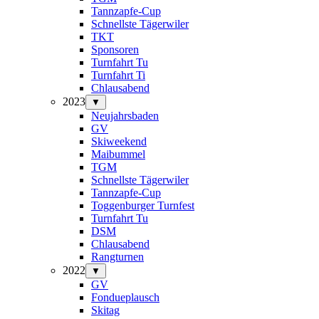
Tannzapfe-Cup
Schnellste Tägerwiler
TKT
Sponsoren
Turnfahrt Tu
Turnfahrt Ti
Chlausabend
2023
▼
Neujahrsbaden
GV
Skiweekend
Maibummel
TGM
Schnellste Tägerwiler
Tannzapfe-Cup
Toggenburger Turnfest
Turnfahrt Tu
DSM
Chlausabend
Rangturnen
2022
▼
GV
Fondueplausch
Skitag