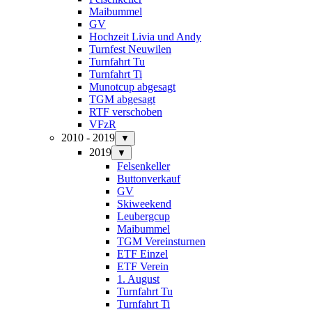
Maibummel
GV
Hochzeit Livia und Andy
Turnfest Neuwilen
Turnfahrt Tu
Turnfahrt Ti
Munotcup abgesagt
TGM abgesagt
RTF verschoben
VFzR
2010 - 2019
▼
2019
▼
Felsenkeller
Buttonverkauf
GV
Skiweekend
Leubergcup
Maibummel
TGM Vereinsturnen
ETF Einzel
ETF Verein
1. August
Turnfahrt Tu
Turnfahrt Ti