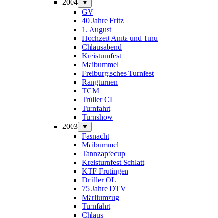
2004
▼
GV
40 Jahre Fritz
1. August
Hochzeit Anita und Tinu
Chlausabend
Kreisturnfest
Maibummel
Freiburgisches Turnfest
Rangturnen
TGM
Trüller OL
Turnfahrt
Turnshow
2003
▼
Fasnacht
Maibummel
Tannzapfecup
Kreisturnfest Schlatt
KTF Frutingen
Drüller OL
75 Jahre DTV
Märliumzug
Turnfahrt
Chlaus