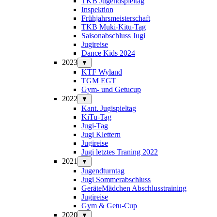
TKB Jugendspieltag
Inspektion
Frühjahrsmeisterschaft
TKB Muki-Kitu-Tag
Saisonabschluss Jugi
Jugireise
Dance Kids 2024
2023
▼
KTF Wyland
TGM EGT
Gym- und Getucup
2022
▼
Kant. Jugispieltag
KiTu-Tag
Jugi-Tag
Jugi Klettern
Jugireise
Jugi letztes Traning 2022
2021
▼
Jugendturntag
Jugi Sommerabschluss
GeräteMädchen Abschlusstraining
Jugireise
Gym & Getu-Cup
2020
▼