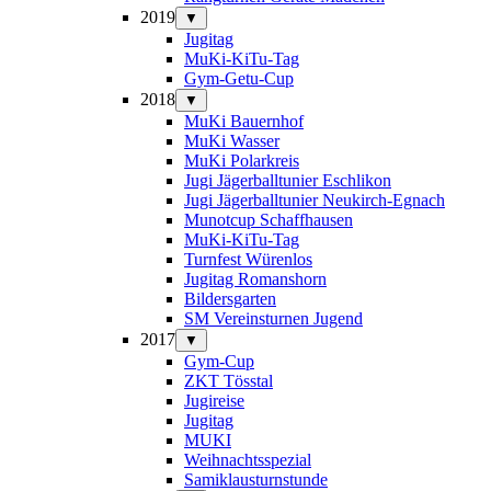
2019
▼
Jugitag
MuKi-KiTu-Tag
Gym-Getu-Cup
2018
▼
MuKi Bauernhof
MuKi Wasser
MuKi Polarkreis
Jugi Jägerballtunier Eschlikon
Jugi Jägerballtunier Neukirch-Egnach
Munotcup Schaffhausen
MuKi-KiTu-Tag
Turnfest Würenlos
Jugitag Romanshorn
Bildersgarten
SM Vereinsturnen Jugend
2017
▼
Gym-Cup
ZKT Tösstal
Jugireise
Jugitag
MUKI
Weihnachtsspezial
Samiklausturnstunde