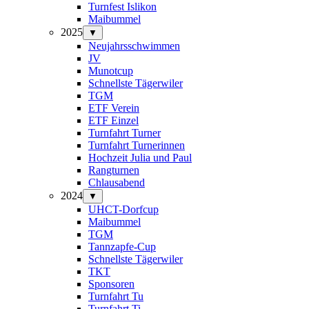
Turnfest Islikon
Maibummel
2025
▼
Neujahrsschwimmen
JV
Munotcup
Schnellste Tägerwiler
TGM
ETF Verein
ETF Einzel
Turnfahrt Turner
Turnfahrt Turnerinnen
Hochzeit Julia und Paul
Rangturnen
Chlausabend
2024
▼
UHCT-Dorfcup
Maibummel
TGM
Tannzapfe-Cup
Schnellste Tägerwiler
TKT
Sponsoren
Turnfahrt Tu
Turnfahrt Ti