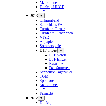
Maibummel
Dorfcup UHCT
GV
2013
▼
Chlausabend
Samichlaus FA
Turnfahrt Turner
Turnfahrt Turnerinnen
VFzR
Altpapier
Sommerspiele
ETF in Biel
▼
ETF Verein
ETF Einzel
Resultate
Das Sturmfest
Schnellste Tägerwiler
TGM
Sponsoren
Maibummel
GV
Fasnacht
2012
▼
Dorfcup