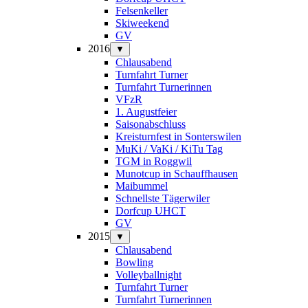
Felsenkeller
Skiweekend
GV
2016
▼
Chlausabend
Turnfahrt Turner
Turnfahrt Turnerinnen
VFzR
1. Augustfeier
Saisonabschluss
Kreisturnfest in Sonterswilen
MuKi / VaKi / KiTu Tag
TGM in Roggwil
Munotcup in Schauffhausen
Maibummel
Schnellste Tägerwiler
Dorfcup UHCT
GV
2015
▼
Chlausabend
Bowling
Volleyballnight
Turnfahrt Turner
Turnfahrt Turnerinnen