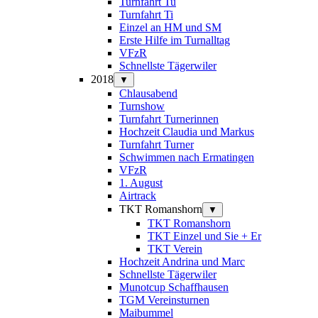
Turnfahrt Tu
Turnfahrt Ti
Einzel an HM und SM
Erste Hilfe im Turnalltag
VFzR
Schnellste Tägerwiler
2018
▼
Chlausabend
Turnshow
Turnfahrt Turnerinnen
Hochzeit Claudia und Markus
Turnfahrt Turner
Schwimmen nach Ermatingen
VFzR
1. August
Airtrack
TKT Romanshorn
▼
TKT Romanshorn
TKT Einzel und Sie + Er
TKT Verein
Hochzeit Andrina und Marc
Schnellste Tägerwiler
Munotcup Schaffhausen
TGM Vereinsturnen
Maibummel