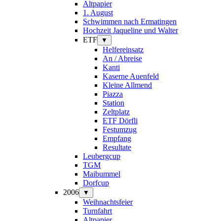
Altpapier
1. August
Schwimmen nach Ermatingen
Hochzeit Jaqueline und Walter
ETF
▼
Helfereinsatz
An / Abreise
Kanti
Kaserne Auenfeld
Kleine Allmend
Piazza
Station
Zeltplatz
ETF Dörfli
Festumzug
Empfang
Resultate
Leubergcup
TGM
Maibummel
Dorfcup
2006
▼
Weihnachtsfeier
Turnfahrt
Altpapier