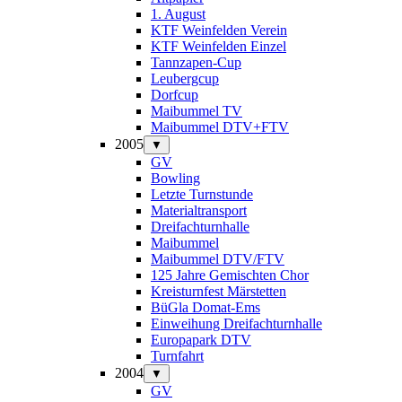
1. August
KTF Weinfelden Verein
KTF Weinfelden Einzel
Tannzapen-Cup
Leubergcup
Dorfcup
Maibummel TV
Maibummel DTV+FTV
2005
▼
GV
Bowling
Letzte Turnstunde
Materialtransport
Dreifachturnhalle
Maibummel
Maibummel DTV/FTV
125 Jahre Gemischten Chor
Kreisturnfest Märstetten
BüGla Domat-Ems
Einweihung Dreifachturnhalle
Europapark DTV
Turnfahrt
2004
▼
GV