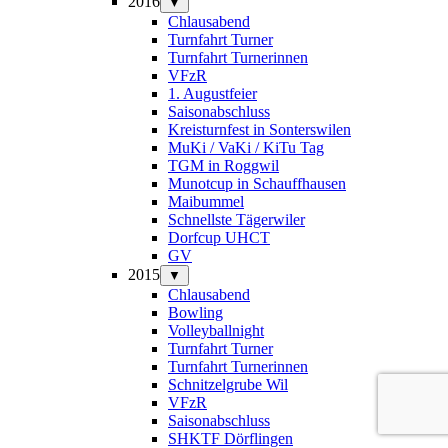
2016
▼
Chlausabend
Turnfahrt Turner
Turnfahrt Turnerinnen
VFzR
1. Augustfeier
Saisonabschluss
Kreisturnfest in Sonterswilen
MuKi / VaKi / KiTu Tag
TGM in Roggwil
Munotcup in Schauffhausen
Maibummel
Schnellste Tägerwiler
Dorfcup UHCT
GV
2015
▼
Chlausabend
Bowling
Volleyballnight
Turnfahrt Turner
Turnfahrt Turnerinnen
Schnitzelgrube Wil
VFzR
Saisonabschluss
SHKTF Dörflingen