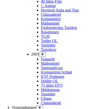
40 Jahre Fritz
1. August
Hochzeit Anita und Tinu
Chlausabend
Kreisturnfest
Maibummel
Freiburgisches Turnfest
Rangturnen
TGM
Trüller OL
Turnfahrt
Turnshow
2003
▼
Fasnacht
Maibummel
Tannzapfecup
Kreisturnfest Schlatt
KTF Frutingen
Drüller OL
75 Jahre DTV
Märliumzug
Turnfahrt
Chlaus
Chlausabend
Veranstaltungen
▼