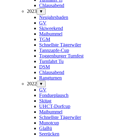
Chlausabend
2023
▼
Neujahrsbaden
GV
Skiweekend
Maibummel
TGM
Schnellste Tägerwiler
Tannzapfe-Cup
Toggenburger Turnfest
Turnfahrt Tu
DSM
Chlausabend
Rangturnen
2022
▼
GV
Fondueplausch
Skitag
UHCT-Dorfcup
Maibummel
Schnellste Tägerwiler
Munotcup
GlaBü
Seerücken