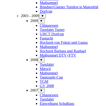
Maibummel
Bündner/Glarner Turnfest in Maienfeld
Dorfcup
2003 - 2009
▼
2009
▼
Chlausessen
Turnfahrt Turner
UHCT Dorfcup
Fasnacht
Hochzeit von Fränzi und Gaguz
Maibummel
Hochzeit Barbara und Raphael
Maibummel DTV+FTV
2008
▼
Turnfahrt
Märwil
Maibummel
Tannzapfe-Cup
TGM
GV 2008
2007
▼
Chlausessen
Turnfahrt
Einweihung Schulhaus