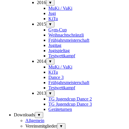
2016
▼
MuKi / VaKi
Jugi
KiTu
2015
▼
Gym-Cup
Weihnachtschränzli
Frühjahrsmeisterschaft
Jugitag
Jugispieltag
Testwettkampf
2014
▼
MuKi / VaKi
KiTu
Dance 3
Frühjahrsmeisterschaft
Testwettkampf
2013
▼
TG Jugendcup Dance 2
TG Jugendcup Dance 3
Geräteturnen
Downloads
▼
Allgemein
Vereinsmitglieder
▼