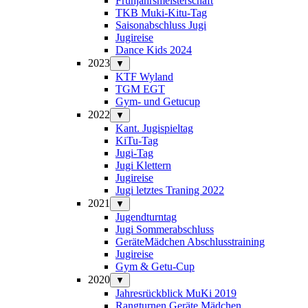
Frühjahrsmeisterschaft
TKB Muki-Kitu-Tag
Saisonabschluss Jugi
Jugireise
Dance Kids 2024
2023
▼
KTF Wyland
TGM EGT
Gym- und Getucup
2022
▼
Kant. Jugispieltag
KiTu-Tag
Jugi-Tag
Jugi Klettern
Jugireise
Jugi letztes Traning 2022
2021
▼
Jugendturntag
Jugi Sommerabschluss
GeräteMädchen Abschlusstraining
Jugireise
Gym & Getu-Cup
2020
▼
Jahresrückblick MuKi 2019
Rangturnen Geräte Mädchen