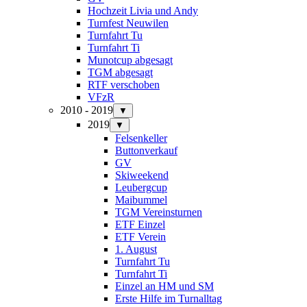
Hochzeit Livia und Andy
Turnfest Neuwilen
Turnfahrt Tu
Turnfahrt Ti
Munotcup abgesagt
TGM abgesagt
RTF verschoben
VFzR
2010 - 2019
▼
2019
▼
Felsenkeller
Buttonverkauf
GV
Skiweekend
Leubergcup
Maibummel
TGM Vereinsturnen
ETF Einzel
ETF Verein
1. August
Turnfahrt Tu
Turnfahrt Ti
Einzel an HM und SM
Erste Hilfe im Turnalltag