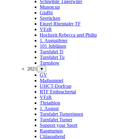
Schnellste Tägerwiler
Munotcup
GlaBü
Seerücken
Einzel Rheintaler TF
VFzR
Hochzeit Rebecca und Philip
1. Augustfeier
101 Jubiläum
Turnfahrt Ti
Turnfahrt Tu
Turnshow
2021
▼
GV
Maibummel
UHCT-Dorfcup
RTF Embrachertal
VFzR
Thriathlon
1. August
Turnfahrt Turnerinnen
Turnfahrt Turner
Support your Sport
Rangturnen
Chlausabend