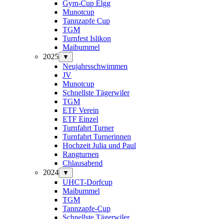
Gym-Cup Elgg
Munotcup
Tannzapfe Cup
TGM
Turnfest Islikon
Maibummel
2025
▼
Neujahrsschwimmen
JV
Munotcup
Schnellste Tägerwiler
TGM
ETF Verein
ETF Einzel
Turnfahrt Turner
Turnfahrt Turnerinnen
Hochzeit Julia und Paul
Rangturnen
Chlausabend
2024
▼
UHCT-Dorfcup
Maibummel
TGM
Tannzapfe-Cup
Schnellste Tägerwiler