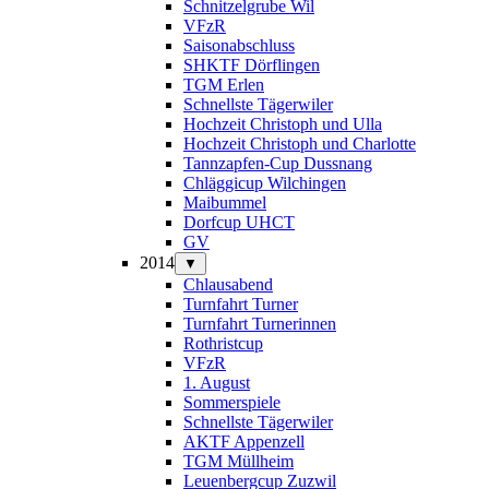
Schnitzelgrube Wil
VFzR
Saisonabschluss
SHKTF Dörflingen
TGM Erlen
Schnellste Tägerwiler
Hochzeit Christoph und Ulla
Hochzeit Christoph und Charlotte
Tannzapfen-Cup Dussnang
Chläggicup Wilchingen
Maibummel
Dorfcup UHCT
GV
2014
▼
Chlausabend
Turnfahrt Turner
Turnfahrt Turnerinnen
Rothristcup
VFzR
1. August
Sommerspiele
Schnellste Tägerwiler
AKTF Appenzell
TGM Müllheim
Leuenbergcup Zuzwil