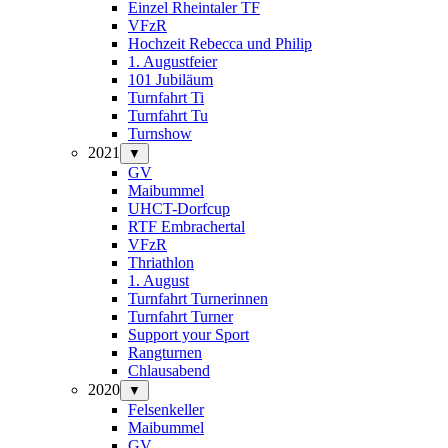
Einzel Rheintaler TF
VFzR
Hochzeit Rebecca und Philip
1. Augustfeier
101 Jubiläum
Turnfahrt Ti
Turnfahrt Tu
Turnshow
2021
▼
GV
Maibummel
UHCT-Dorfcup
RTF Embrachertal
VFzR
Thriathlon
1. August
Turnfahrt Turnerinnen
Turnfahrt Turner
Support your Sport
Rangturnen
Chlausabend
2020
▼
Felsenkeller
Maibummel
GV