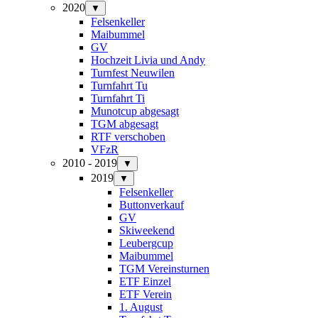
2020
▼
Felsenkeller
Maibummel
GV
Hochzeit Livia und Andy
Turnfest Neuwilen
Turnfahrt Tu
Turnfahrt Ti
Munotcup abgesagt
TGM abgesagt
RTF verschoben
VFzR
2010 - 2019
▼
2019
▼
Felsenkeller
Buttonverkauf
GV
Skiweekend
Leubergcup
Maibummel
TGM Vereinsturnen
ETF Einzel
ETF Verein
1. August