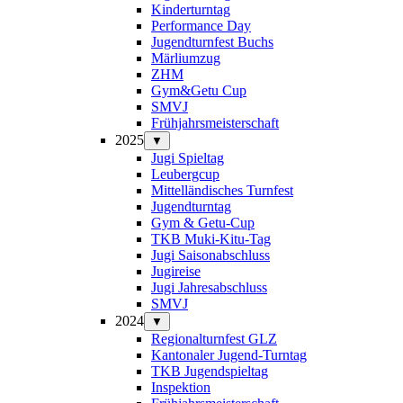
Kinderturntag
Performance Day
Jugendturnfest Buchs
Märliumzug
ZHM
Gym&Getu Cup
SMVJ
Frühjahrsmeisterschaft
2025
▼
Jugi Spieltag
Leubergcup
Mittelländisches Turnfest
Jugendturntag
Gym & Getu-Cup
TKB Muki-Kitu-Tag
Jugi Saisonabschluss
Jugireise
Jugi Jahresabschluss
SMVJ
2024
▼
Regionalturnfest GLZ
Kantonaler Jugend-Turntag
TKB Jugendspieltag
Inspektion