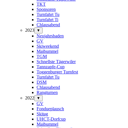
TKT
Sponsoren
Turnfahrt Tu
Turnfahrt Ti
Chlausabend
2023
▼
Neujahrsbaden
GV
Skiweekend
Maibummel
TGM
Schnellste Tägerwiler
Tannzapfe-Cup
Toggenburger Turnfest
Turnfahrt Tu
DSM
Chlausabend
Rangturnen
2022
▼
GV
Fondueplausch
Skitag
UHCT-Dorfcup
Maibummel