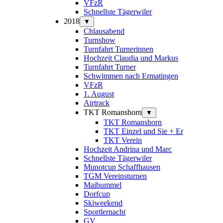
VFzR
Schnellste Tägerwiler
2018
▼
Chlausabend
Turnshow
Turnfahrt Turnerinnen
Hochzeit Claudia und Markus
Turnfahrt Turner
Schwimmen nach Ermatingen
VFzR
1. August
Airtrack
TKT Romanshorn
▼
TKT Romanshorn
TKT Einzel und Sie + Er
TKT Verein
Hochzeit Andrina und Marc
Schnellste Tägerwiler
Munotcup Schaffhausen
TGM Vereinsturnen
Maibummel
Dorfcup
Skiweekend
Sportlernacht
GV