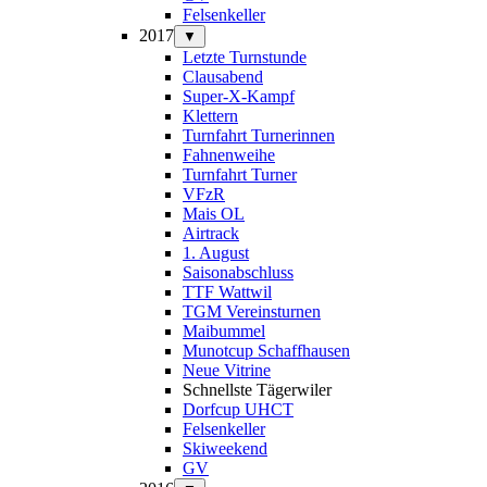
Felsenkeller
2017
▼
Letzte Turnstunde
Clausabend
Super-X-Kampf
Klettern
Turnfahrt Turnerinnen
Fahnenweihe
Turnfahrt Turner
VFzR
Mais OL
Airtrack
1. August
Saisonabschluss
TTF Wattwil
TGM Vereinsturnen
Maibummel
Munotcup Schaffhausen
Neue Vitrine
Schnellste Tägerwiler
Dorfcup UHCT
Felsenkeller
Skiweekend
GV