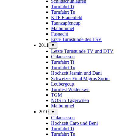
Schlittschuhlaufen
Turnfahrt Ti
Turnfahrt Tu
KTF Frauenfeld
Tannzapfencup
Maibummel
Fasnacht
Erste Turnstunde des TSV
2011
▼
Letzte Turnstunde TV und DTV
Chlausessen
Turnfahrt Ti
Turnfahrt Tu
Hochzeit Jasmin und Dani
Schweizer Final Migros Sprint
Leubergcup
Turnfest Wädenswil
TGM
NOS in Tägerwilen
Maibummel
2010
▼
Chlausessen
Hochzeit Caro und Beni
Turnfahrt Ti
Turnfahrt Tu