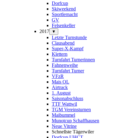
Dorfcup
Skiweekend
Sportlernacht
GV
Felsenkeller
2017
▼
Letzte Turnstunde
Clausabend
Super-X-Kampf
Klettern
Turnfahrt Turnerinnen
Fahnenweihe
Turnfahrt Turner
VFzR
Mais OL
Airtrack
1. August
Saisonabschluss
TTF Wattwil
TGM Vereinsturnen
Maibummel
Munotcup Schaffhausen
Neue Vitrine
Schnellste Tägerwiler
Dorfcup UHCT