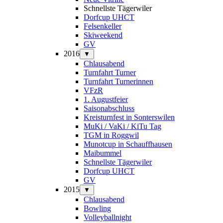
Schnellste Tägerwiler
Dorfcup UHCT
Felsenkeller
Skiweekend
GV
2016
▼
Chlausabend
Turnfahrt Turner
Turnfahrt Turnerinnen
VFzR
1. Augustfeier
Saisonabschluss
Kreisturnfest in Sonterswilen
MuKi / VaKi / KiTu Tag
TGM in Roggwil
Munotcup in Schauffhausen
Maibummel
Schnellste Tägerwiler
Dorfcup UHCT
GV
2015
▼
Chlausabend
Bowling
Volleyballnight