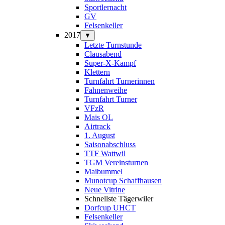
Sportlernacht
GV
Felsenkeller
2017
▼
Letzte Turnstunde
Clausabend
Super-X-Kampf
Klettern
Turnfahrt Turnerinnen
Fahnenweihe
Turnfahrt Turner
VFzR
Mais OL
Airtrack
1. August
Saisonabschluss
TTF Wattwil
TGM Vereinsturnen
Maibummel
Munotcup Schaffhausen
Neue Vitrine
Schnellste Tägerwiler
Dorfcup UHCT
Felsenkeller