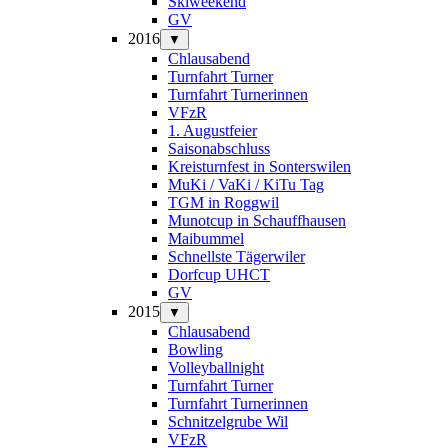
Skiweekend
GV
2016
▼
Chlausabend
Turnfahrt Turner
Turnfahrt Turnerinnen
VFzR
1. Augustfeier
Saisonabschluss
Kreisturnfest in Sonterswilen
MuKi / VaKi / KiTu Tag
TGM in Roggwil
Munotcup in Schauffhausen
Maibummel
Schnellste Tägerwiler
Dorfcup UHCT
GV
2015
▼
Chlausabend
Bowling
Volleyballnight
Turnfahrt Turner
Turnfahrt Turnerinnen
Schnitzelgrube Wil
VFzR