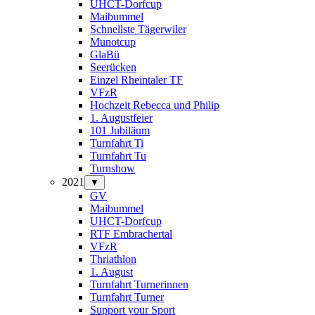
UHCT-Dorfcup
Maibummel
Schnellste Tägerwiler
Munotcup
GlaBü
Seerücken
Einzel Rheintaler TF
VFzR
Hochzeit Rebecca und Philip
1. Augustfeier
101 Jubiläum
Turnfahrt Ti
Turnfahrt Tu
Turnshow
2021
▼
GV
Maibummel
UHCT-Dorfcup
RTF Embrachertal
VFzR
Thriathlon
1. August
Turnfahrt Turnerinnen
Turnfahrt Turner
Support your Sport