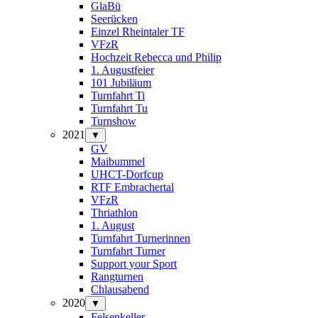
GlaBü
Seerücken
Einzel Rheintaler TF
VFzR
Hochzeit Rebecca und Philip
1. Augustfeier
101 Jubiläum
Turnfahrt Ti
Turnfahrt Tu
Turnshow
2021
▼
GV
Maibummel
UHCT-Dorfcup
RTF Embrachertal
VFzR
Thriathlon
1. August
Turnfahrt Turnerinnen
Turnfahrt Turner
Support your Sport
Rangturnen
Chlausabend
2020
▼
Felsenkeller