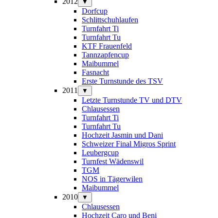
2012
▼
Dorfcup
Schlittschuhlaufen
Turnfahrt Ti
Turnfahrt Tu
KTF Frauenfeld
Tannzapfencup
Maibummel
Fasnacht
Erste Turnstunde des TSV
2011
▼
Letzte Turnstunde TV und DTV
Chlausessen
Turnfahrt Ti
Turnfahrt Tu
Hochzeit Jasmin und Dani
Schweizer Final Migros Sprint
Leubergcup
Turnfest Wädenswil
TGM
NOS in Tägerwilen
Maibummel
2010
▼
Chlausessen
Hochzeit Caro und Beni