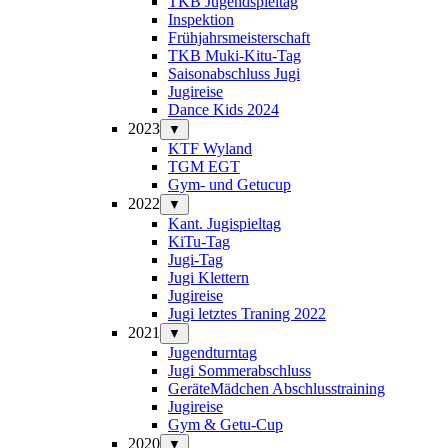
TKB Jugendspieltag
Inspektion
Frühjahrsmeisterschaft
TKB Muki-Kitu-Tag
Saisonabschluss Jugi
Jugireise
Dance Kids 2024
2023
▼
KTF Wyland
TGM EGT
Gym- und Getucup
2022
▼
Kant. Jugispieltag
KiTu-Tag
Jugi-Tag
Jugi Klettern
Jugireise
Jugi letztes Traning 2022
2021
▼
Jugendturntag
Jugi Sommerabschluss
GeräteMädchen Abschlusstraining
Jugireise
Gym & Getu-Cup
2020
▼