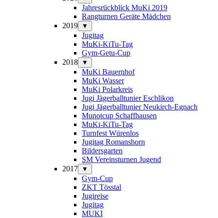
Jahresrückblick MuKi 2019
Rangturnen Geräte Mädchen
2019
▼
Jugitag
MuKi-KiTu-Tag
Gym-Getu-Cup
2018
▼
MuKi Bauernhof
MuKi Wasser
MuKi Polarkreis
Jugi Jägerballtunier Eschlikon
Jugi Jägerballtunier Neukirch-Egnach
Munotcup Schaffhausen
MuKi-KiTu-Tag
Turnfest Würenlos
Jugitag Romanshorn
Bildersgarten
SM Vereinsturnen Jugend
2017
▼
Gym-Cup
ZKT Tösstal
Jugireise
Jugitag
MUKI