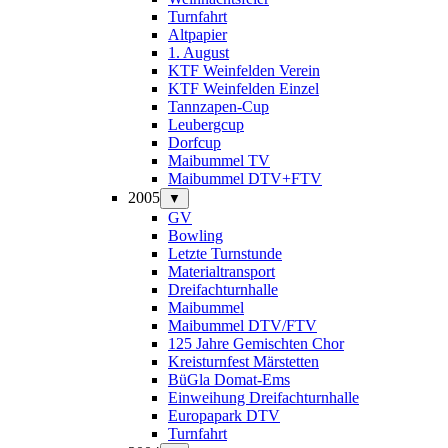
Turnfahrt
Altpapier
1. August
KTF Weinfelden Verein
KTF Weinfelden Einzel
Tannzapen-Cup
Leubergcup
Dorfcup
Maibummel TV
Maibummel DTV+FTV
2005
▼
GV
Bowling
Letzte Turnstunde
Materialtransport
Dreifachturnhalle
Maibummel
Maibummel DTV/FTV
125 Jahre Gemischten Chor
Kreisturnfest Märstetten
BüGla Domat-Ems
Einweihung Dreifachturnhalle
Europapark DTV
Turnfahrt