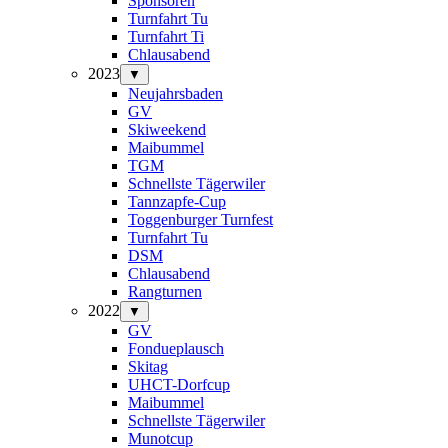
Sponsoren
Turnfahrt Tu
Turnfahrt Ti
Chlausabend
2023
▼
Neujahrsbaden
GV
Skiweekend
Maibummel
TGM
Schnellste Tägerwiler
Tannzapfe-Cup
Toggenburger Turnfest
Turnfahrt Tu
DSM
Chlausabend
Rangturnen
2022
▼
GV
Fondueplausch
Skitag
UHCT-Dorfcup
Maibummel
Schnellste Tägerwiler
Munotcup