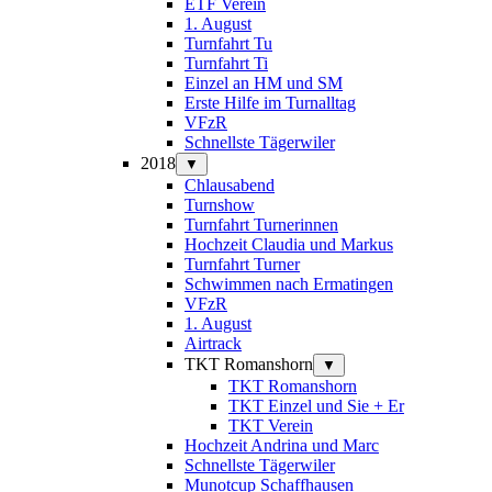
ETF Verein
1. August
Turnfahrt Tu
Turnfahrt Ti
Einzel an HM und SM
Erste Hilfe im Turnalltag
VFzR
Schnellste Tägerwiler
2018
▼
Chlausabend
Turnshow
Turnfahrt Turnerinnen
Hochzeit Claudia und Markus
Turnfahrt Turner
Schwimmen nach Ermatingen
VFzR
1. August
Airtrack
TKT Romanshorn
▼
TKT Romanshorn
TKT Einzel und Sie + Er
TKT Verein
Hochzeit Andrina und Marc
Schnellste Tägerwiler
Munotcup Schaffhausen