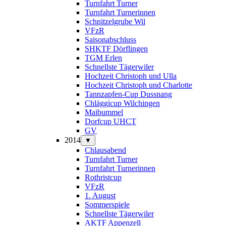
Turnfahrt Turner
Turnfahrt Turnerinnen
Schnitzelgrube Wil
VFzR
Saisonabschluss
SHKTF Dörflingen
TGM Erlen
Schnellste Tägerwiler
Hochzeit Christoph und Ulla
Hochzeit Christoph und Charlotte
Tannzapfen-Cup Dussnang
Chläggicup Wilchingen
Maibummel
Dorfcup UHCT
GV
2014
▼
Chlausabend
Turnfahrt Turner
Turnfahrt Turnerinnen
Rothristcup
VFzR
1. August
Sommerspiele
Schnellste Tägerwiler
AKTF Appenzell