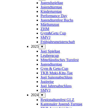
Jugendspieltag
Jugendturntag
Kinderturntag
Performance Day
Jugendturnfest Buchs
Märliumzug
ZHM
Gym&Getu Cup
SMVJ
Frühjahrsmeisterschaft
2025
▼
Jugi Spieltag
Leubergcup
Mittelländisches Turnfest
Jugendturntag
Gym & Getu-Cup
TKB Muki-Kitu-Tag
Jugi Saisonabschluss
Jugireise
Jugi Jahresabschluss
SMVJ
2024
▼
Regionalturnfest GLZ
Kantonaler Jugend-Turntag