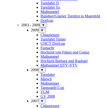
Turnfahrt Ti
Turnfahrt Tu
Maibummel
Bündner/Glarner Turnfest in Maienfeld
Dorfcup
2003 - 2009
▼
2009
▼
Chlausessen
Turnfahrt Turner
UHCT Dorfcup
Fasnacht
Hochzeit von Fränzi und Gaguz
Maibummel
Hochzeit Barbara und Raphael
Maibummel DTV+FTV
2008
▼
Turnfahrt
Märwil
Maibummel
Tannzapfe-Cup
TGM
GV 2008
2007
▼
Chlausessen