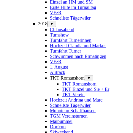
Einzel an HM und SM
Erste Hilfe im Turnalltag
VFzR
Schnellste Tägerwiler
2018
▼
Chlausabend
Turnshow
Turnfahrt Turnerinnen
Hochzeit Claudia und Markus
Turnfahrt Turner
Schwimmen nach Ermatingen
VFzR
1. August
Airtrack
TKT Romanshorn
▼
TKT Romanshorn
TKT Einzel und Sie + Er
TKT Verein
Hochzeit Andrina und Marc
Schnellste Tägerwiler
Munotcup Schaffhausen
TGM Vereinsturnen
Maibummel
Dorfcup
Skiweekend