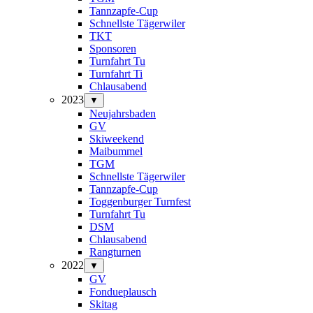
Tannzapfe-Cup
Schnellste Tägerwiler
TKT
Sponsoren
Turnfahrt Tu
Turnfahrt Ti
Chlausabend
2023
▼
Neujahrsbaden
GV
Skiweekend
Maibummel
TGM
Schnellste Tägerwiler
Tannzapfe-Cup
Toggenburger Turnfest
Turnfahrt Tu
DSM
Chlausabend
Rangturnen
2022
▼
GV
Fondueplausch
Skitag