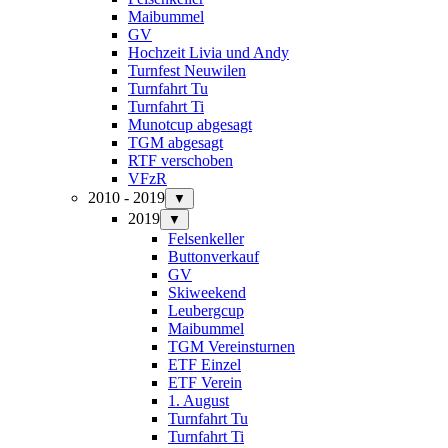
Maibummel
GV
Hochzeit Livia und Andy
Turnfest Neuwilen
Turnfahrt Tu
Turnfahrt Ti
Munotcup abgesagt
TGM abgesagt
RTF verschoben
VFzR
2010 - 2019
▼
2019
▼
Felsenkeller
Buttonverkauf
GV
Skiweekend
Leubergcup
Maibummel
TGM Vereinsturnen
ETF Einzel
ETF Verein
1. August
Turnfahrt Tu
Turnfahrt Ti