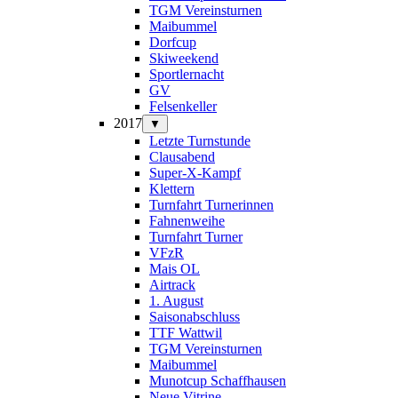
TGM Vereinsturnen
Maibummel
Dorfcup
Skiweekend
Sportlernacht
GV
Felsenkeller
2017
▼
Letzte Turnstunde
Clausabend
Super-X-Kampf
Klettern
Turnfahrt Turnerinnen
Fahnenweihe
Turnfahrt Turner
VFzR
Mais OL
Airtrack
1. August
Saisonabschluss
TTF Wattwil
TGM Vereinsturnen
Maibummel
Munotcup Schaffhausen
Neue Vitrine