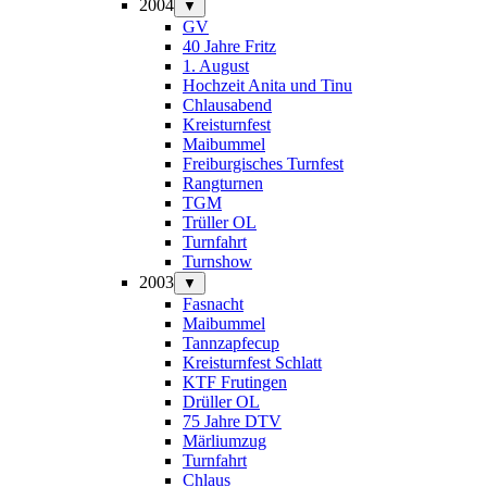
2004
▼
GV
40 Jahre Fritz
1. August
Hochzeit Anita und Tinu
Chlausabend
Kreisturnfest
Maibummel
Freiburgisches Turnfest
Rangturnen
TGM
Trüller OL
Turnfahrt
Turnshow
2003
▼
Fasnacht
Maibummel
Tannzapfecup
Kreisturnfest Schlatt
KTF Frutingen
Drüller OL
75 Jahre DTV
Märliumzug
Turnfahrt
Chlaus