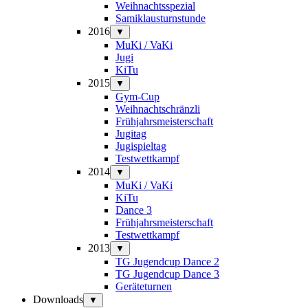
Weihnachtsspezial
Samiklausturnstunde
2016
▼
MuKi / VaKi
Jugi
KiTu
2015
▼
Gym-Cup
Weihnachtschränzli
Frühjahrsmeisterschaft
Jugitag
Jugispieltag
Testwettkampf
2014
▼
MuKi / VaKi
KiTu
Dance 3
Frühjahrsmeisterschaft
Testwettkampf
2013
▼
TG Jugendcup Dance 2
TG Jugendcup Dance 3
Geräteturnen
Downloads
▼