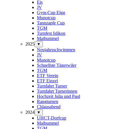
Eis
JV
Gym-Cup Elgg
Munotcup
Tannzapfe Cup
TGM
Turnfest Islikon
Maibummel
2025
▼
Neujahrsschwimmen
JV
Munotcup
Schnellste Tägerwiler
TGM
ETF Verein
ETF Einzel
Turnfahrt Turner
Turnfahrt Turnerinnen
Hochzeit Julia und Paul
Rangturnen
Chlausabend
2024
▼
UHCT-Dorfcup
Maibummel
TGM