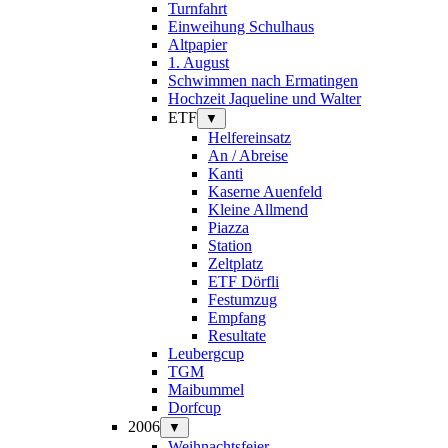
Turnfahrt
Einweihung Schulhaus
Altpapier
1. August
Schwimmen nach Ermatingen
Hochzeit Jaqueline und Walter
ETF
▼
Helfereinsatz
An / Abreise
Kanti
Kaserne Auenfeld
Kleine Allmend
Piazza
Station
Zeltplatz
ETF Dörfli
Festumzug
Empfang
Resultate
Leubergcup
TGM
Maibummel
Dorfcup
2006
▼
Weihnachtsfeier