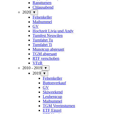
Rangturnen
Chlausabend
2020
▼
Felsenkeller
Maibummel
GV
Hochzeit Livia und Andy
Turnfest Neuwilen
Turnfahrt Tu
Turnfahrt Ti
Munotcup abgesagt
TGM abgesagt
RTF verschoben
VFzR
2010 - 2019
▼
2019
▼
Felsenkeller
Buttonverkauf
GV
Skiweekend
Leubergcup
Maibummel
TGM Vereinsturnen
ETF Einzel