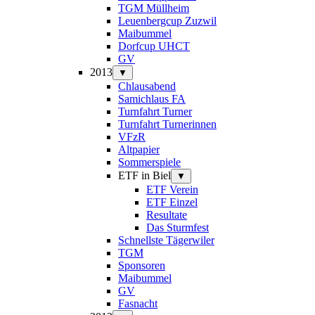
TGM Müllheim
Leuenbergcup Zuzwil
Maibummel
Dorfcup UHCT
GV
2013
▼
Chlausabend
Samichlaus FA
Turnfahrt Turner
Turnfahrt Turnerinnen
VFzR
Altpapier
Sommerspiele
ETF in Biel
▼
ETF Verein
ETF Einzel
Resultate
Das Sturmfest
Schnellste Tägerwiler
TGM
Sponsoren
Maibummel
GV
Fasnacht