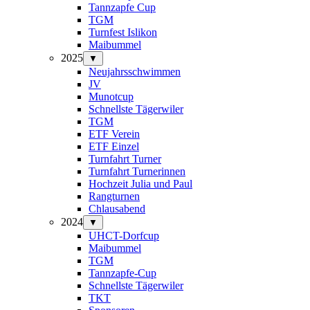
Tannzapfe Cup
TGM
Turnfest Islikon
Maibummel
2025
▼
Neujahrsschwimmen
JV
Munotcup
Schnellste Tägerwiler
TGM
ETF Verein
ETF Einzel
Turnfahrt Turner
Turnfahrt Turnerinnen
Hochzeit Julia und Paul
Rangturnen
Chlausabend
2024
▼
UHCT-Dorfcup
Maibummel
TGM
Tannzapfe-Cup
Schnellste Tägerwiler
TKT