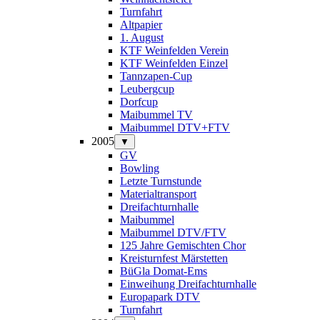
Turnfahrt
Altpapier
1. August
KTF Weinfelden Verein
KTF Weinfelden Einzel
Tannzapen-Cup
Leubergcup
Dorfcup
Maibummel TV
Maibummel DTV+FTV
2005
▼
GV
Bowling
Letzte Turnstunde
Materialtransport
Dreifachturnhalle
Maibummel
Maibummel DTV/FTV
125 Jahre Gemischten Chor
Kreisturnfest Märstetten
BüGla Domat-Ems
Einweihung Dreifachturnhalle
Europapark DTV
Turnfahrt