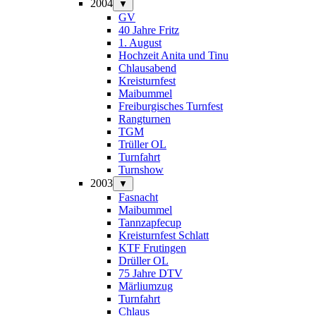
2004
▼
GV
40 Jahre Fritz
1. August
Hochzeit Anita und Tinu
Chlausabend
Kreisturnfest
Maibummel
Freiburgisches Turnfest
Rangturnen
TGM
Trüller OL
Turnfahrt
Turnshow
2003
▼
Fasnacht
Maibummel
Tannzapfecup
Kreisturnfest Schlatt
KTF Frutingen
Drüller OL
75 Jahre DTV
Märliumzug
Turnfahrt
Chlaus