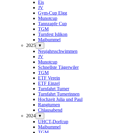
Eis
JV
Gym-Cup Elgg
Munotcup
Tannzapfe Cup
TGM
Turnfest Islikon
Maibummel
2025
▼
Neujahrsschwimmen
JV
Munotcup
Schnellste Tägerwiler
TGM
ETF Verein
ETF Einzel
Turnfahrt Turner
Turnfahrt Turnerinnen
Hochzeit Julia und Paul
Rangturnen
Chlausabend
2024
▼
UHCT-Dorfcup
Maibummel
TGM