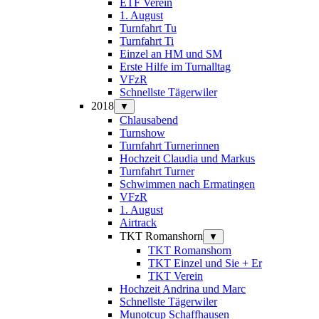
ETF Verein
1. August
Turnfahrt Tu
Turnfahrt Ti
Einzel an HM und SM
Erste Hilfe im Turnalltag
VFzR
Schnellste Tägerwiler
2018
▼
Chlausabend
Turnshow
Turnfahrt Turnerinnen
Hochzeit Claudia und Markus
Turnfahrt Turner
Schwimmen nach Ermatingen
VFzR
1. August
Airtrack
TKT Romanshorn
▼
TKT Romanshorn
TKT Einzel und Sie + Er
TKT Verein
Hochzeit Andrina und Marc
Schnellste Tägerwiler
Munotcup Schaffhausen