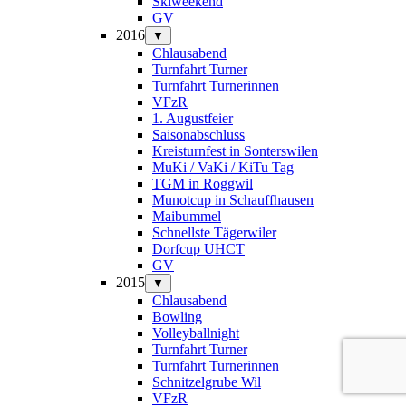
Skiweekend
GV
2016
▼
Chlausabend
Turnfahrt Turner
Turnfahrt Turnerinnen
VFzR
1. Augustfeier
Saisonabschluss
Kreisturnfest in Sonterswilen
MuKi / VaKi / KiTu Tag
TGM in Roggwil
Munotcup in Schauffhausen
Maibummel
Schnellste Tägerwiler
Dorfcup UHCT
GV
2015
▼
Chlausabend
Bowling
Volleyballnight
Turnfahrt Turner
Turnfahrt Turnerinnen
Schnitzelgrube Wil
VFzR