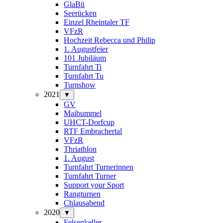
GlaBü
Seerücken
Einzel Rheintaler TF
VFzR
Hochzeit Rebecca und Philip
1. Augustfeier
101 Jubiläum
Turnfahrt Ti
Turnfahrt Tu
Turnshow
2021
▼
GV
Maibummel
UHCT-Dorfcup
RTF Embrachertal
VFzR
Thriathlon
1. August
Turnfahrt Turnerinnen
Turnfahrt Turner
Support your Sport
Rangturnen
Chlausabend
2020
▼
Felsenkeller