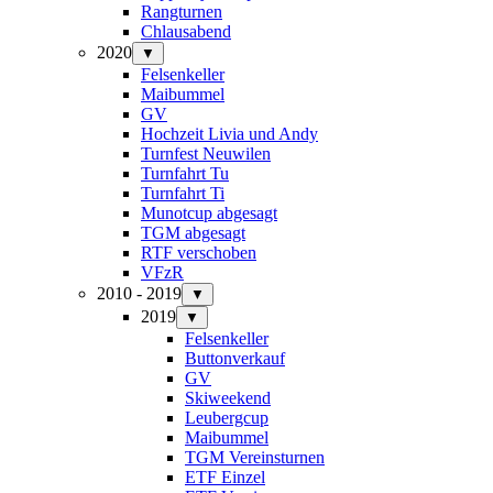
Rangturnen
Chlausabend
2020
▼
Felsenkeller
Maibummel
GV
Hochzeit Livia und Andy
Turnfest Neuwilen
Turnfahrt Tu
Turnfahrt Ti
Munotcup abgesagt
TGM abgesagt
RTF verschoben
VFzR
2010 - 2019
▼
2019
▼
Felsenkeller
Buttonverkauf
GV
Skiweekend
Leubergcup
Maibummel
TGM Vereinsturnen
ETF Einzel