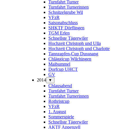
Turnfahrt Turner
Turnfahrt Turnerinnen
Schnitzelgrube Wil
VFzR
Saisonabschluss
SHKTF Dörflingen
TGM Erlen
Schnellste Tägerwiler
Hochzeit Christoph und Ulla
Hochzeit Christoph und Charlotte
Tannzapfen-Cup Dussnang
Chläggicup Wilchingen
Maibummel
Dorfcup UHCT
GV
2014
▼
Chlausabend
Turnfahrt Turner
Turnfahrt Turnerinnen
Rothristcup
VFzR
1. August
Sommerspiele
Schnellste Tägerwiler
AKTF Appenzell