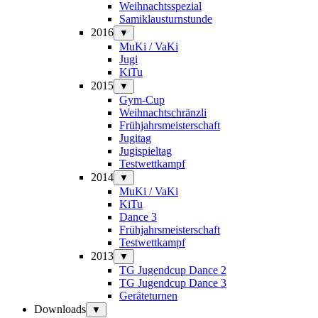
Weihnachtsspezial
Samiklausturnstunde
2016
▼
MuKi / VaKi
Jugi
KiTu
2015
▼
Gym-Cup
Weihnachtschränzli
Frühjahrsmeisterschaft
Jugitag
Jugispieltag
Testwettkampf
2014
▼
MuKi / VaKi
KiTu
Dance 3
Frühjahrsmeisterschaft
Testwettkampf
2013
▼
TG Jugendcup Dance 2
TG Jugendcup Dance 3
Geräteturnen
Downloads
▼