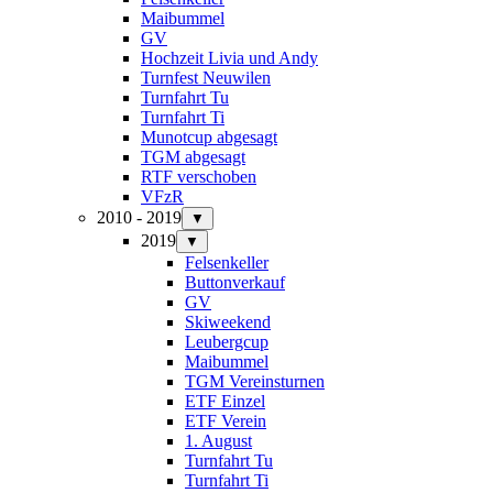
Maibummel
GV
Hochzeit Livia und Andy
Turnfest Neuwilen
Turnfahrt Tu
Turnfahrt Ti
Munotcup abgesagt
TGM abgesagt
RTF verschoben
VFzR
2010 - 2019
▼
2019
▼
Felsenkeller
Buttonverkauf
GV
Skiweekend
Leubergcup
Maibummel
TGM Vereinsturnen
ETF Einzel
ETF Verein
1. August
Turnfahrt Tu
Turnfahrt Ti