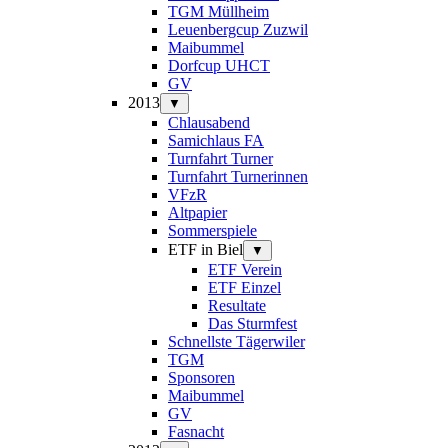
TGM Müllheim
Leuenbergcup Zuzwil
Maibummel
Dorfcup UHCT
GV
2013
▼
Chlausabend
Samichlaus FA
Turnfahrt Turner
Turnfahrt Turnerinnen
VFzR
Altpapier
Sommerspiele
ETF in Biel
▼
ETF Verein
ETF Einzel
Resultate
Das Sturmfest
Schnellste Tägerwiler
TGM
Sponsoren
Maibummel
GV
Fasnacht