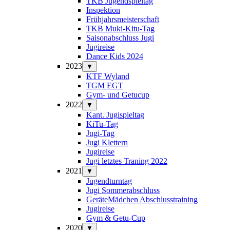
TKB Jugendspieltag
Inspektion
Frühjahrsmeisterschaft
TKB Muki-Kitu-Tag
Saisonabschluss Jugi
Jugireise
Dance Kids 2024
2023
▼
KTF Wyland
TGM EGT
Gym- und Getucup
2022
▼
Kant. Jugispieltag
KiTu-Tag
Jugi-Tag
Jugi Klettern
Jugireise
Jugi letztes Traning 2022
2021
▼
Jugendturntag
Jugi Sommerabschluss
GeräteMädchen Abschlusstraining
Jugireise
Gym & Getu-Cup
2020
▼