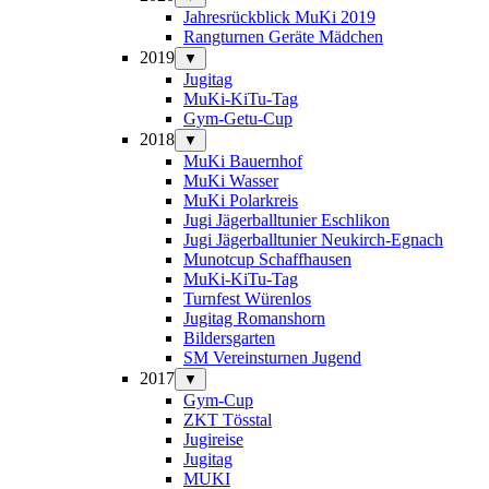
Jahresrückblick MuKi 2019
Rangturnen Geräte Mädchen
2019
▼
Jugitag
MuKi-KiTu-Tag
Gym-Getu-Cup
2018
▼
MuKi Bauernhof
MuKi Wasser
MuKi Polarkreis
Jugi Jägerballtunier Eschlikon
Jugi Jägerballtunier Neukirch-Egnach
Munotcup Schaffhausen
MuKi-KiTu-Tag
Turnfest Würenlos
Jugitag Romanshorn
Bildersgarten
SM Vereinsturnen Jugend
2017
▼
Gym-Cup
ZKT Tösstal
Jugireise
Jugitag
MUKI