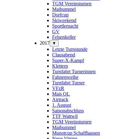
TGM Vereinsturnen
Maibummel
Dorfcup
Skiweekend
Sportlernacht
GV
Felsenkeller
2017
▼
Letzte Turnstunde
Clausabend
Super-X-Kampf
Klettern
Turnfahrt Turnerinnen
Fahnenweihe
Turnfahrt Turner
VFzR
Mais OL
Airtrack
1. August
Saisonabschluss
TTF Wattwil
TGM Vereinsturnen
Maibummel
Munotcup Schaffhausen
Neue Vitrine