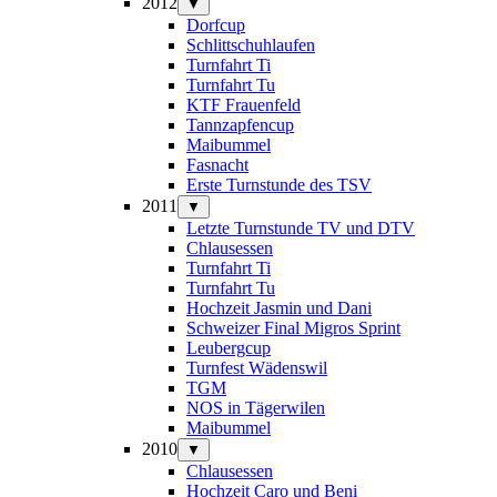
2012
▼
Dorfcup
Schlittschuhlaufen
Turnfahrt Ti
Turnfahrt Tu
KTF Frauenfeld
Tannzapfencup
Maibummel
Fasnacht
Erste Turnstunde des TSV
2011
▼
Letzte Turnstunde TV und DTV
Chlausessen
Turnfahrt Ti
Turnfahrt Tu
Hochzeit Jasmin und Dani
Schweizer Final Migros Sprint
Leubergcup
Turnfest Wädenswil
TGM
NOS in Tägerwilen
Maibummel
2010
▼
Chlausessen
Hochzeit Caro und Beni