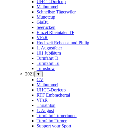
UHCT-Dorfcup
Maibummel
Schnellste Tägerwiler
Munotcup
GlaBü
Seerücken
Einzel Rheintaler TF
VFzR
Hochzeit Rebecca und Philip
1. Augustfeier
101 Jubiläum
Turnfahrt Ti
Turnfahrt Tu
Turnshow
2021
▼
GV
Maibummel
UHCT-Dorfcup
RTF Embrachertal
VFzR
Thriathlon
1. August
Turnfahrt Turnerinnen
Turnfahrt Turner
Support your Sport