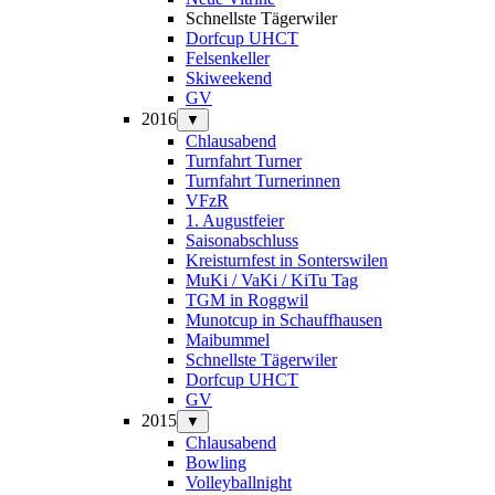
Schnellste Tägerwiler
Dorfcup UHCT
Felsenkeller
Skiweekend
GV
2016
▼
Chlausabend
Turnfahrt Turner
Turnfahrt Turnerinnen
VFzR
1. Augustfeier
Saisonabschluss
Kreisturnfest in Sonterswilen
MuKi / VaKi / KiTu Tag
TGM in Roggwil
Munotcup in Schauffhausen
Maibummel
Schnellste Tägerwiler
Dorfcup UHCT
GV
2015
▼
Chlausabend
Bowling
Volleyballnight