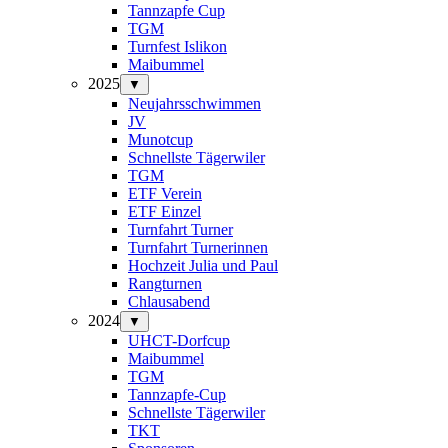
Tannzapfe Cup
TGM
Turnfest Islikon
Maibummel
2025
▼
Neujahrsschwimmen
JV
Munotcup
Schnellste Tägerwiler
TGM
ETF Verein
ETF Einzel
Turnfahrt Turner
Turnfahrt Turnerinnen
Hochzeit Julia und Paul
Rangturnen
Chlausabend
2024
▼
UHCT-Dorfcup
Maibummel
TGM
Tannzapfe-Cup
Schnellste Tägerwiler
TKT