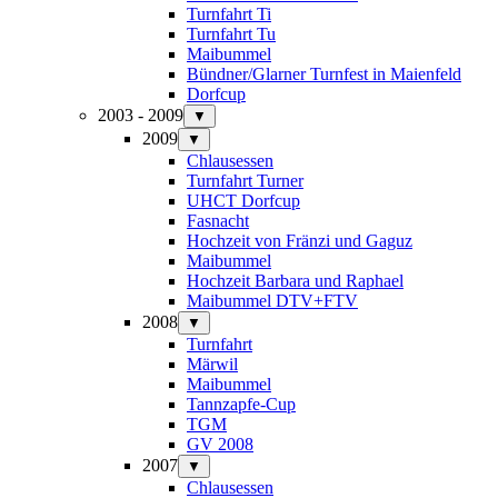
Turnfahrt Ti
Turnfahrt Tu
Maibummel
Bündner/Glarner Turnfest in Maienfeld
Dorfcup
2003 - 2009
▼
2009
▼
Chlausessen
Turnfahrt Turner
UHCT Dorfcup
Fasnacht
Hochzeit von Fränzi und Gaguz
Maibummel
Hochzeit Barbara und Raphael
Maibummel DTV+FTV
2008
▼
Turnfahrt
Märwil
Maibummel
Tannzapfe-Cup
TGM
GV 2008
2007
▼
Chlausessen