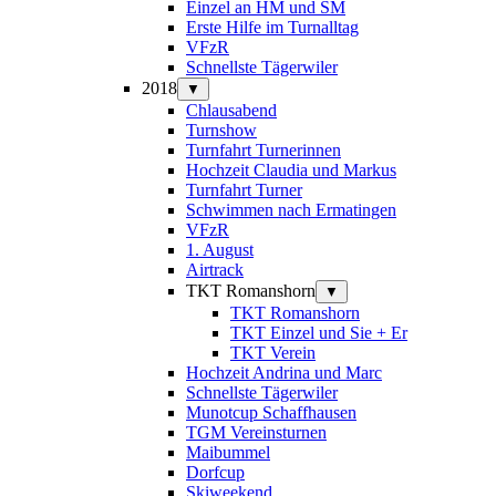
Einzel an HM und SM
Erste Hilfe im Turnalltag
VFzR
Schnellste Tägerwiler
2018
▼
Chlausabend
Turnshow
Turnfahrt Turnerinnen
Hochzeit Claudia und Markus
Turnfahrt Turner
Schwimmen nach Ermatingen
VFzR
1. August
Airtrack
TKT Romanshorn
▼
TKT Romanshorn
TKT Einzel und Sie + Er
TKT Verein
Hochzeit Andrina und Marc
Schnellste Tägerwiler
Munotcup Schaffhausen
TGM Vereinsturnen
Maibummel
Dorfcup
Skiweekend