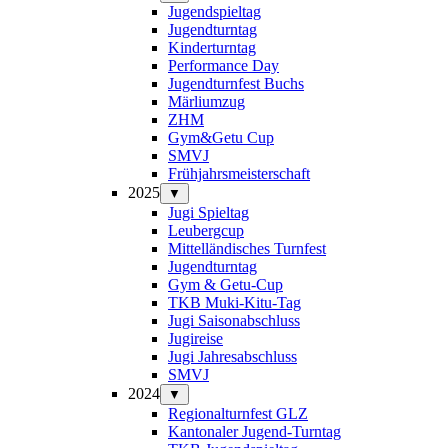
Jugendspieltag
Jugendturntag
Kinderturntag
Performance Day
Jugendturnfest Buchs
Märliumzug
ZHM
Gym&Getu Cup
SMVJ
Frühjahrsmeisterschaft
2025
▼
Jugi Spieltag
Leubergcup
Mittelländisches Turnfest
Jugendturntag
Gym & Getu-Cup
TKB Muki-Kitu-Tag
Jugi Saisonabschluss
Jugireise
Jugi Jahresabschluss
SMVJ
2024
▼
Regionalturnfest GLZ
Kantonaler Jugend-Turntag