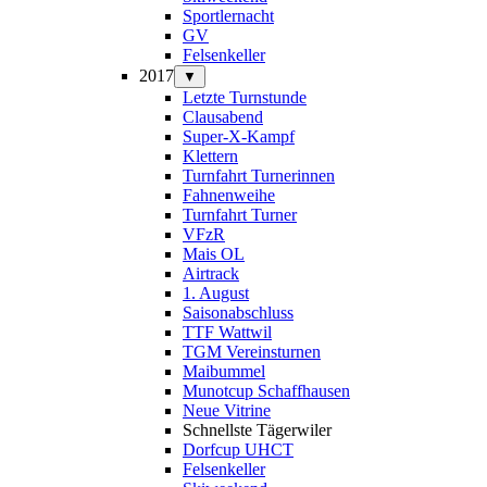
Sportlernacht
GV
Felsenkeller
2017
▼
Letzte Turnstunde
Clausabend
Super-X-Kampf
Klettern
Turnfahrt Turnerinnen
Fahnenweihe
Turnfahrt Turner
VFzR
Mais OL
Airtrack
1. August
Saisonabschluss
TTF Wattwil
TGM Vereinsturnen
Maibummel
Munotcup Schaffhausen
Neue Vitrine
Schnellste Tägerwiler
Dorfcup UHCT
Felsenkeller