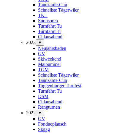
Tannzapfe-Cup
Schnellste Tägerwiler
TKT
Sponsoren
Turnfahrt Tu
Turnfahrt Ti
Chlausabend
2023
▼
Neujahrsbaden
GV
Skiweekend
Maibummel
TGM
Schnellste Tägerwiler
Tannzapfe-Cup
Toggenburger Turnfest
Turnfahrt Tu
DSM
Chlausabend
Rangturnen
2022
▼
GV
Fondueplausch
Skitag