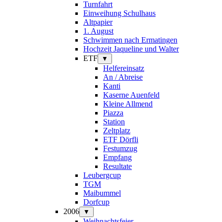
Turnfahrt
Einweihung Schulhaus
Altpapier
1. August
Schwimmen nach Ermatingen
Hochzeit Jaqueline und Walter
ETF
▼
Helfereinsatz
An / Abreise
Kanti
Kaserne Auenfeld
Kleine Allmend
Piazza
Station
Zeltplatz
ETF Dörfli
Festumzug
Empfang
Resultate
Leubergcup
TGM
Maibummel
Dorfcup
2006
▼
Weihnachtsfeier