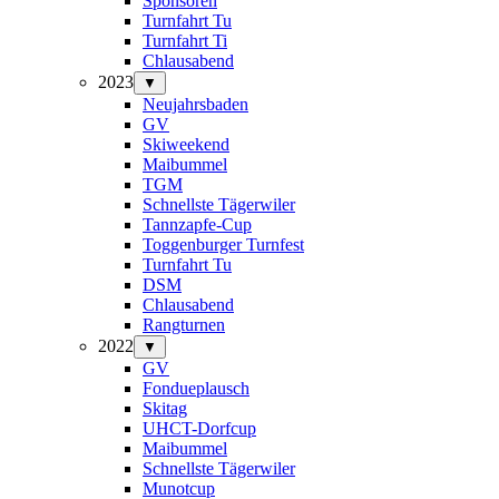
Sponsoren
Turnfahrt Tu
Turnfahrt Ti
Chlausabend
2023
▼
Neujahrsbaden
GV
Skiweekend
Maibummel
TGM
Schnellste Tägerwiler
Tannzapfe-Cup
Toggenburger Turnfest
Turnfahrt Tu
DSM
Chlausabend
Rangturnen
2022
▼
GV
Fondueplausch
Skitag
UHCT-Dorfcup
Maibummel
Schnellste Tägerwiler
Munotcup